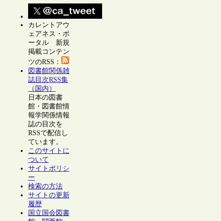
カレントアウ
ェアネス・ポ
ータル 新規
掲載コンテン
ツのRSS：
図書館関係雑
誌目次RSS集
（国内）
日本の図書
館・図書館情
報学関係情報
誌の目次を
RSSで配信し
ています。
このサイトに
ついて
サイトポリシ
ー
検索の方法
サイトの更新
履歴
国立国会図書