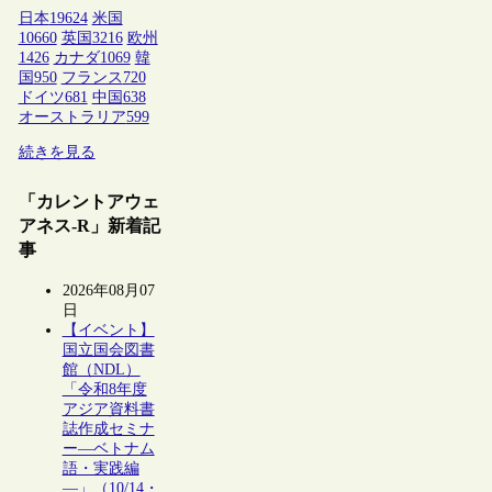
日本
19624
米国
10660
英国
3216
欧州
1426
カナダ
1069
韓
国
950
フランス
720
ドイツ
681
中国
638
オーストラリア
599
続きを見る
「カレントアウェ
アネス-R」新着記
事
2026年08月07
日
【イベント】
国立国会図書
館（NDL）
「令和8年度
アジア資料書
誌作成セミナ
ー―ベトナム
語・実践編
―」（10/14・