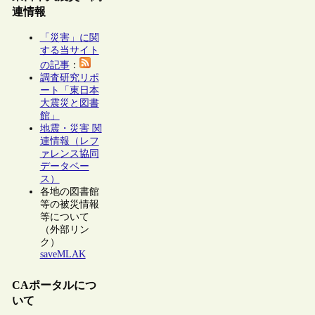
連情報
「災害」に関
する当サイト
の記事
：
調査研究リポ
ート「東日本
大震災と図書
館」
地震・災害 関
連情報（レフ
ァレンス協同
データベー
ス）
各地の図書館
等の被災情報
等について
（外部リン
ク）
saveMLAK
CAポータルにつ
いて