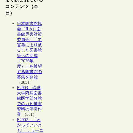
コンテンツ（本
日）
日本図書館協
会（JLA）図
書館災害対策
委員会、「災
害等により被
災した図書館
等への助成
（2026年
度）」を希望
する図書館の
募集を開始
（385）
E2903 – 琉球
大学附属図書
館医学部分館
でのカビ被害
資料の清掃作
業
（381）
E2902 – 「わ
かっていいと
も!」：ラーニ