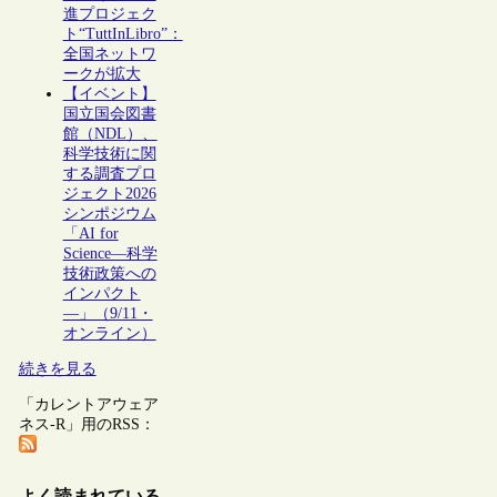
進プロジェク
ト“TuttInLibro”：
全国ネットワ
ークが拡大
【イベント】
国立国会図書
館（NDL）、
科学技術に関
する調査プロ
ジェクト2026
シンポジウム
「AI for
Science―科学
技術政策への
インパクト
―」（9/11・
オンライン）
続きを見る
「カレントアウェア
ネス-R」用のRSS：
よく読まれている