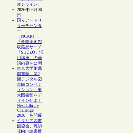
オンライン）
2026年08月06
日
国立アートリ
サーチセンタ
ー
（NCAR）、
「全国美術館
収蔵品サーチ
「SHŪZŌ」活
用講座」の鼎
談内容を公開
東京大学附属
図書館、第2
回デジタル図
書館コンペテ
ィション「東
大図書館をデ
ザインせよ！
Next Library
Challenge
2030」を開催
イタリア図書
館協会、乳幼
児向け読書推