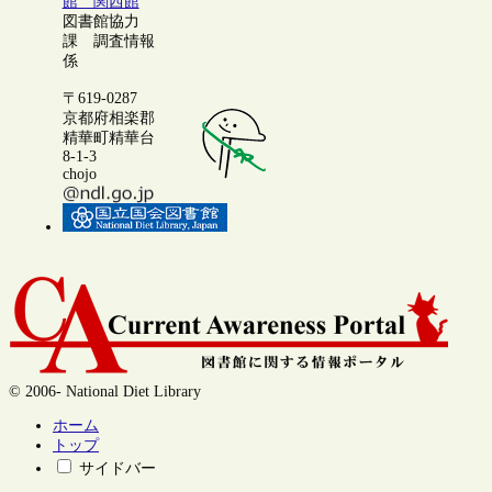
館 関西館
図書館協力
課 調査情報
係
〒619-0287
京都府相楽郡
精華町精華台
8-1-3
chojo
© 2006- National Diet Library
ホーム
トップ
サイドバー