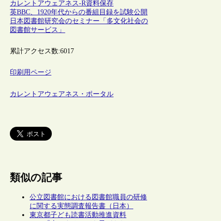
カレントアウェアネス-R
資料保存
英BBC、1920年代からの番組目録を試験公開
日本図書館研究会のセミナー「多文化社会の
図書館サービス」
累計アクセス数:
6017
印刷用ページ
カレントアウェアネス・ポータル
類似の記事
公立図書館における図書館職員の研修
に関する実態調査報告書（日本）
東京都子ども読書活動推進資料