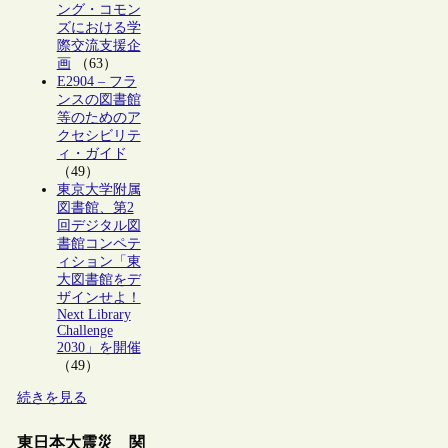
ング・コモン
ズにおける学
際交流支援企
画
（63）
E2904 – フラ
ンスの図書館
等のためのア
クセシビリテ
ィ・ガイド
（49）
東京大学附属
図書館、第2
回デジタル図
書館コンペテ
ィション「東
大図書館をデ
ザインせよ！
Next Library
Challenge
2030」を開催
（49）
続きを見る
東日本大震災 関