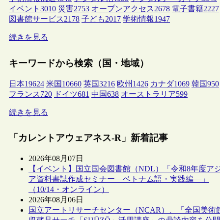
イベント
3010
災害
2753
オープンアクセス
2678
電子書籍
2227
図書館サービス
2178
子ども
2017
学術情報
1947
続きを見る
キーワードから検索（国・地域）
日本
19624
米国
10660
英国
3216
欧州
1426
カナダ
1069
韓国
950
フランス
720
ドイツ
681
中国
638
オーストラリア
599
続きを見る
「カレントアウェアネス-R」新着記事
2026年08月07日
【イベント】国立国会図書館（NDL）「令和8年度ア
ア資料書誌作成セミナー―ベトナム語・実践編―」
（10/14・オンライン）
2026年08月06日
国立アートリサーチセンター（NCAR）、「全国美術