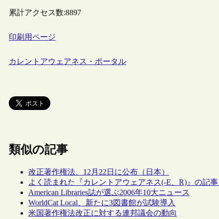
累計アクセス数:
8897
印刷用ページ
カレントアウェアネス・ポータル
類似の記事
改正著作権法、12月22日に公布（日本）
よく読まれた『カレントアウェアネス(-E、R)』の記事（
American Libraries誌が選ぶ2006年10大ニュース
WorldCat Local、新たに3図書館が試験導入
米国著作権法改正に対する連邦議会の動向