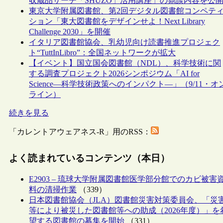
収蔵品サーチ「SHŪZŌ」活用講座」の鼎談内容を公
東京大学附属図書館、第2回デジタル図書館コンペテ
ション「東大図書館をデザインせよ！Next Library
Challenge 2030」を開催
イタリア図書館協会、乳幼児向け読書推進プロジェク
ト“TuttInLibro”：全国ネットワークが拡大
【イベント】国立国会図書館（NDL）、科学技術に関
する調査プロジェクト2026シンポジウム「AI for
Science―科学技術政策へのインパクト―」（9/11・オ
ライン）
続きを見る
「カレントアウェアネス-R」用のRSS：
よく読まれているコンテンツ（本日）
E2903 – 琉球大学附属図書館医学部分館でのカビ被害
料の清掃作業
（339）
日本図書館協会（JLA）図書館災害対策委員会、「災
等により被災した図書館等への助成（2026年度）」を
望する図書館の募集を開始
（331）