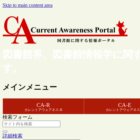
Skip to main content area
図書館界、図書館情報学に関
す。
メインメニュー
CA-R
CA-E
カレントアウェアネス-R
カレントアウェアネス
検索フォーム
詳細検索