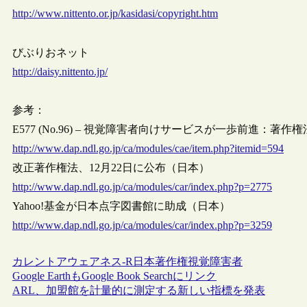
http://www.nittento.or.jp/kasidasi/copyright.htm
びぶりおネット
http://daisy.nittento.jp/
参考：
E577 (No.96) – 視覚障害者向けサービスが一歩前進：著
http://www.dap.ndl.go.jp/ca/modules/cae/item.php?itemid=594
改正著作権法、12月22日に公布（日本）
http://www.dap.ndl.go.jp/ca/modules/car/index.php?p=2775
Yahoo!基金が日本点字図書館に助成（日本）
http://www.dap.ndl.go.jp/ca/modules/car/index.php?p=3259
カレントアウェアネス-R
日本
著作権
視覚障害者
Google EarthもGoogle Book Searchにリンク
ARL、加盟館を計量的に測定する新しい指標を発表