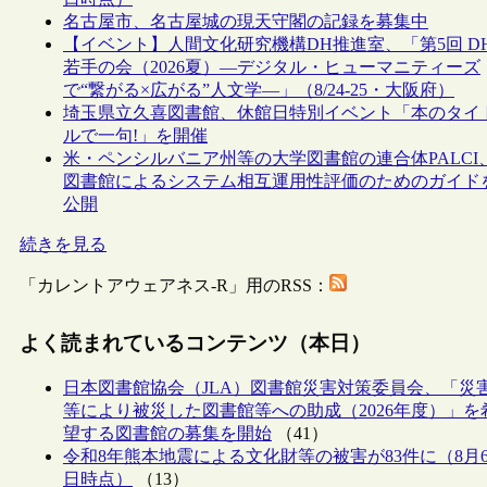
名古屋市、名古屋城の現天守閣の記録を募集中
【イベント】人間文化研究機構DH推進室、「第5回 D
若手の会（2026夏）―デジタル・ヒューマニティーズ
で“繋がる×広がる”人文学―」（8/24-25・大阪府）
埼玉県立久喜図書館、休館日特別イベント「本のタイ
ルで一句!」を開催
米・ペンシルバニア州等の大学図書館の連合体PALCI
図書館によるシステム相互運用性評価のためのガイド
公開
続きを見る
「カレントアウェアネス-R」用のRSS：
よく読まれているコンテンツ（本日）
日本図書館協会（JLA）図書館災害対策委員会、「災
等により被災した図書館等への助成（2026年度）」を
望する図書館の募集を開始
（41）
令和8年熊本地震による文化財等の被害が83件に（8月
日時点）
（13）