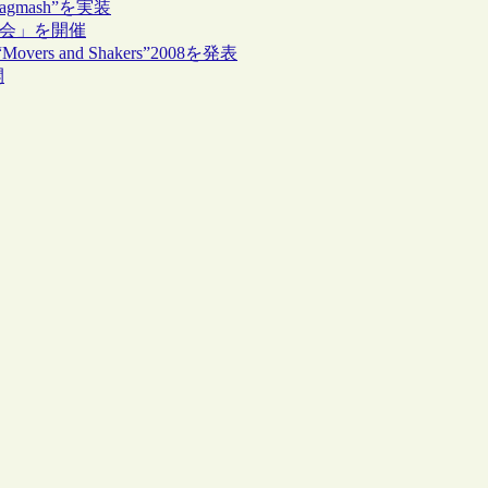
gmash”を実装
オフ会」を開催
rs and Shakers”2008を発表
開