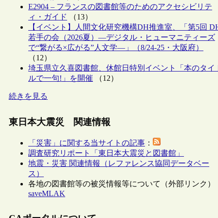
E2904 – フランスの図書館等のためのアクセシビリテ
ィ・ガイド
（13）
【イベント】人間文化研究機構DH推進室、「第5回 D
若手の会（2026夏）―デジタル・ヒューマニティーズ
で“繋がる×広がる”人文学―」（8/24-25・大阪府）
（12）
埼玉県立久喜図書館、休館日特別イベント「本のタイ
ルで一句!」を開催
（12）
続きを見る
東日本大震災 関連情報
「災害」に関する当サイトの記事
：
調査研究リポート「東日本大震災と図書館」
地震・災害 関連情報（レファレンス協同データベー
ス）
各地の図書館等の被災情報等について（外部リンク）
saveMLAK