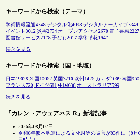
キーワードから検索（テーマ）
学術情報流通
4348
デジタル化
4098
デジタルアーカイブ
3349
イベント
3012
災害
2754
オープンアクセス
2678
電子書籍
2227
図書館サービス
2178
子ども
2017
学術情報
1947
続きを見る
キーワードから検索（国・地域）
日本
19628
米国
10662
英国
3216
欧州
1426
カナダ
1069
韓国
950
フランス
720
ドイツ
681
中国
638
オーストラリア
599
続きを見る
「カレントアウェアネス-R」新着記事
2026年08月07日
令和8年熊本地震による文化財等の被害が83件に（8月
日時点）