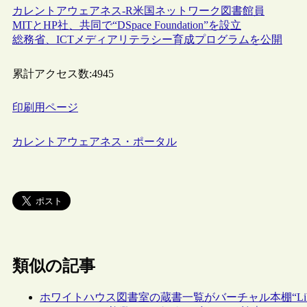
カレントアウェアネス-R
米国
ネットワーク
図書館員
MITとHP社、共同で“DSpace Foundation”を設立
総務省、ICTメディアリテラシー育成プログラムを公開
累計アクセス数:
4945
印刷用ページ
カレントアウェアネス・ポータル
類似の記事
ホワイトハウス図書室の蔵書一覧がバーチャル本棚“Librar