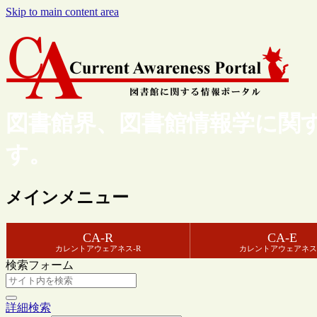
Skip to main content area
図書館界、図書館情報学に関
す。
メインメニュー
CA-R
CA-E
カレントアウェアネス-R
カレントアウェアネス
検索フォーム
詳細検索