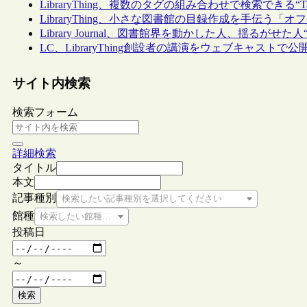
LibraryThing、複数のタグの組み合わせで検索できる“Ta
LibraryThing、小さな図書館の目録作成を手伝う「
Library Journal、図書館界を動かした人、揺るがせた人“Move
LC、LibraryThing創設者の講演をウェブキャストで公
サイト内検索
検索フォーム
詳細検索
タイトル
本文
記事種別
検索したい記事種別を選択してください
館種
検索したい館種を選択してください
投稿日
～
検索