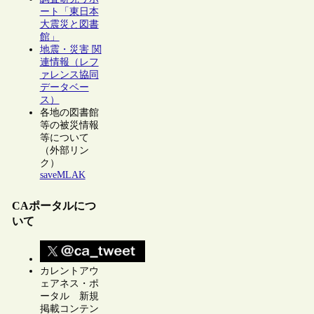
ート「東日本
大震災と図書
館」
地震・災害 関
連情報（レフ
ァレンス協同
データベー
ス）
各地の図書館
等の被災情報
等について
（外部リン
ク）
saveMLAK
CAポータルにつ
いて
カレントアウ
ェアネス・ポ
ータル 新規
掲載コンテン