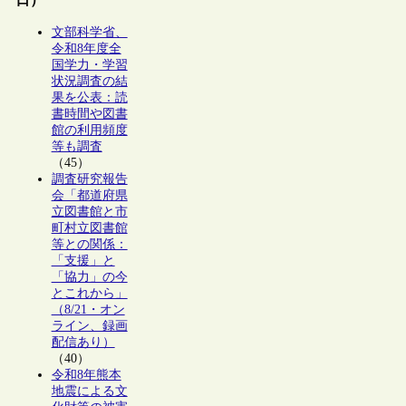
文部科学省、
令和8年度全
国学力・学習
状況調査の結
果を公表：読
書時間や図書
館の利用頻度
等も調査
（45）
調査研究報告
会「都道府県
立図書館と市
町村立図書館
等との関係：
「支援」と
「協力」の今
とこれから」
（8/21・オン
ライン、録画
配信あり）
（40）
令和8年熊本
地震による文