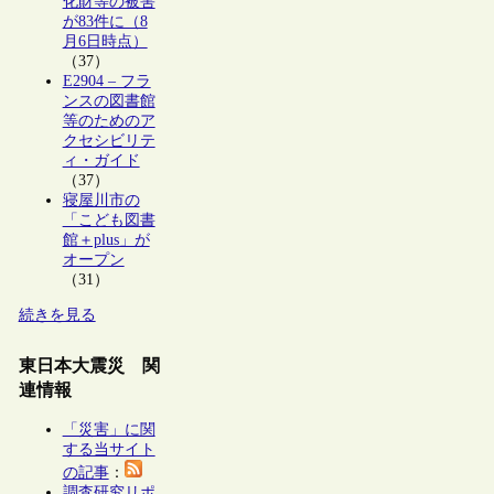
化財等の被害
が83件に（8
月6日時点）
（37）
E2904 – フラ
ンスの図書館
等のためのア
クセシビリテ
ィ・ガイド
（37）
寝屋川市の
「こども図書
館＋plus」が
オープン
（31）
続きを見る
東日本大震災 関
連情報
「災害」に関
する当サイト
の記事
：
調査研究リポ