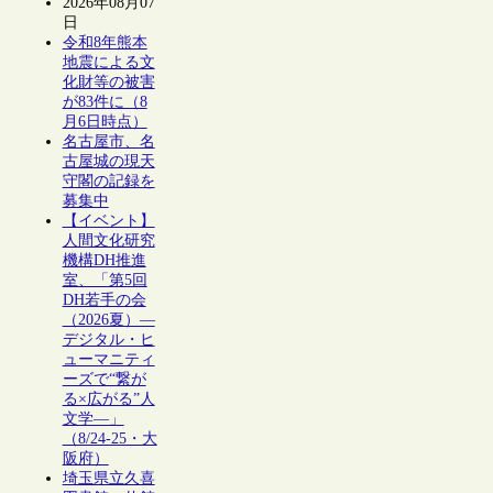
2026年08月07
日
令和8年熊本
地震による文
化財等の被害
が83件に（8
月6日時点）
名古屋市、名
古屋城の現天
守閣の記録を
募集中
【イベント】
人間文化研究
機構DH推進
室、「第5回
DH若手の会
（2026夏）―
デジタル・ヒ
ューマニティ
ーズで“繋が
る×広がる”人
文学―」
（8/24-25・大
阪府）
埼玉県立久喜