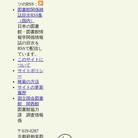
ツのRSS：
図書館関係雑
誌目次RSS集
（国内）
日本の図書
館・図書館情
報学関係情報
誌の目次を
RSSで配信し
ています。
このサイトに
ついて
サイトポリシ
ー
検索の方法
サイトの更新
履歴
国立国会図書
館 関西館
図書館協力
課 調査情報
係
〒619-0287
京都府相楽郡