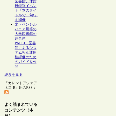
図書館、休館
日特別イベン
ト「本のタイ
トルで一句!」
を開催
米・ペンシル
バニア州等の
大学図書館の
連合体
PALCI、図書
館によるシス
テム相互運用
性評価のため
のガイドを公
開
続きを見る
「カレントアウェア
ネス-R」用のRSS：
よく読まれている
コンテンツ（本
日）