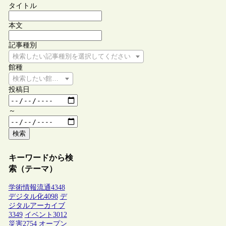
タイトル
本文
記事種別
検索したい記事種別を選択してください
館種
検索したい館種を選択してください
投稿日
～
検索
キーワードから検
索（テーマ）
学術情報流通
4348
デジタル化
4098
デ
ジタルアーカイブ
3349
イベント
3012
災害
2754
オープン