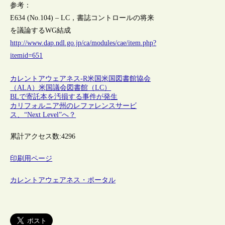
参考：
E634 (No.104) – LC，書誌コントロールの将来
を議論するWG結成
http://www.dap.ndl.go.jp/ca/modules/cae/item.php?
itemid=651
カレントアウェアネス-R
米国
米国図書館協会
（ALA）
米国議会図書館（LC）
BLで寄託本を汚損する事件が発生
カリフォルニア州のレファレンスサービ
ス、“Next Level”へ？
累計アクセス数:
4296
印刷用ページ
カレントアウェアネス・ポータル