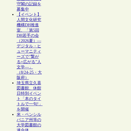
守閣の記録を
募集中
【イベント】
人間文化研究
機構DH推進
室、「第5回
DH若手の会
（2026夏）―
デジタル・ヒ
ューマニティ
ーズで“繋が
る×広がる”人
文学―」
（8/24-25・大
阪府）
埼玉県立久喜
図書館、休館
日特別イベン
ト「本のタイ
トルで一句!」
を開催
米・ペンシル
バニア州等の
大学図書館の
連合体