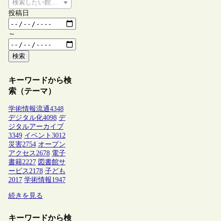
検索したい館種を選択してください
投稿日
～
検索
キーワードから検
索（テーマ）
学術情報流通
4348
デジタル化
4098
デ
ジタルアーカイブ
3349
イベント
3012
災害
2754
オープン
アクセス
2678
電子
書籍
2227
図書館サ
ービス
2178
子ども
2017
学術情報
1947
続きを見る
キーワードから検