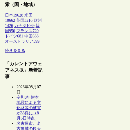
索（国・地域）
日本
19628
米国
10662
英国
3216
欧州
1426
カナダ
1069
韓
国
950
フランス
720
ドイツ
681
中国
638
オーストラリア
599
続きを見る
「カレントアウェ
アネス-R」新着記
事
2026年08月07
日
令和8年熊本
地震による文
化財等の被害
が83件に（8
月6日時点）
名古屋市、名
古屋城の現天