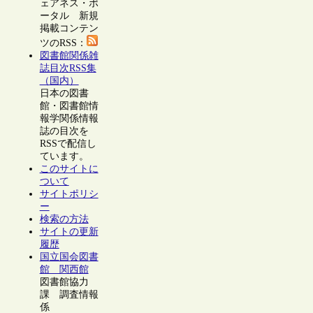
ェアネス・ポ
ータル 新規
掲載コンテン
ツのRSS：
図書館関係雑
誌目次RSS集
（国内）
日本の図書
館・図書館情
報学関係情報
誌の目次を
RSSで配信し
ています。
このサイトに
ついて
サイトポリシ
ー
検索の方法
サイトの更新
履歴
国立国会図書
館 関西館
図書館協力
課 調査情報
係