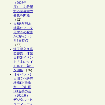
（2026年
度）」を希望
する図書館の
募集を開始
（62）
令和8年熊本
地震による文
化財等の被害
が83件に（8
月6日時点）
（37）
埼玉県立久喜
図書館、休館
日特別イベン
ト「本のタイ
トルで一句!」
を開催
（36）
【イベント】
人間文化研究
機構DH推進
室、「第5回
DH若手の会
（2026夏）―
デジタル・ヒ
ューマニティ