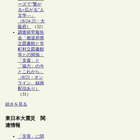
ーズで“繋が
る×広がる”人
文学―」
（8/24-25・大
阪府）
（32）
調査研究報告
会「都道府県
立図書館と市
町村立図書館
等との関係：
「支援」と
「協力」の今
とこれから」
（8/21・オン
ライン、録画
配信あり）
（31）
続きを見る
東日本大震災 関
連情報
「災害」に関