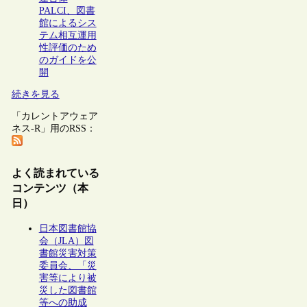
PALCI、図書
館によるシス
テム相互運用
性評価のため
のガイドを公
開
続きを見る
「カレントアウェア
ネス-R」用のRSS：
よく読まれている
コンテンツ（本
日）
日本図書館協
会（JLA）図
書館災害対策
委員会、「災
害等により被
災した図書館
等への助成