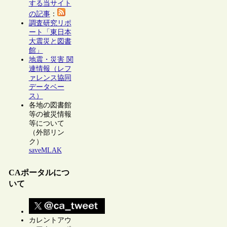
する当サイト
の記事
：
調査研究リポ
ート「東日本
大震災と図書
館」
地震・災害 関
連情報（レフ
ァレンス協同
データベー
ス）
各地の図書館
等の被災情報
等について
（外部リン
ク）
saveMLAK
CAポータルにつ
いて
カレントアウ