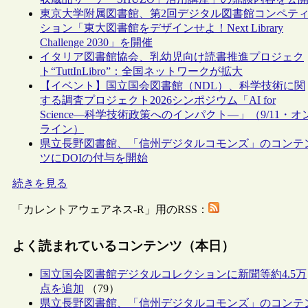
東京大学附属図書館、第2回デジタル図書館コンペテ
ション「東大図書館をデザインせよ！Next Library
Challenge 2030」を開催
イタリア図書館協会、乳幼児向け読書推進プロジェク
ト“TuttInLibro”：全国ネットワークが拡大
【イベント】国立国会図書館（NDL）、科学技術に関
する調査プロジェクト2026シンポジウム「AI for
Science―科学技術政策へのインパクト―」（9/11・オ
ライン）
県立長野図書館、「信州デジタルコモンズ」のコンテ
ツにDOIの付与を開始
続きを見る
「カレントアウェアネス-R」用のRSS：
よく読まれているコンテンツ（本日）
国立国会図書館デジタルコレクションに新聞等約4.5万
点を追加
（79）
県立長野図書館、「信州デジタルコモンズ」のコンテ