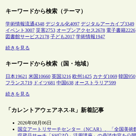
キーワードから検索（テーマ）
学術情報流通
4348
デジタル化
4097
デジタルアーカイブ
3349
イベント
3007
災害
2753
オープンアクセス
2678
電子書籍
2226
図書館サービス
2178
子ども
2017
学術情報
1947
続きを見る
キーワードから検索（国・地域）
日本
19621
米国
10660
英国
3216
欧州
1425
カナダ
1069
韓国
950
フランス
719
ドイツ
681
中国
638
オーストラリア
599
続きを見る
「カレントアウェアネス-R」新着記事
2026年08月06日
国立アートリサーチセンター（NCAR）、「全国美術
収蔵品サーチ「SHŪZŌ」活用講座」の鼎談内容を公