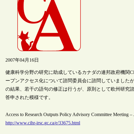
2007年04月16日
健康科学分野の研究に助成しているカナダの連邦政府機関CIHR（Canadian
ープンアクセス化について諮問委員会に諮問していましたが
の結果、若干の語句の修正は行うが、原則として欧州研究諮
答申された模様です。
Access to Research Outputs Policy Advisory Committee Meeting –
http://www.cihr-irsc.gc.ca/e/33675.html