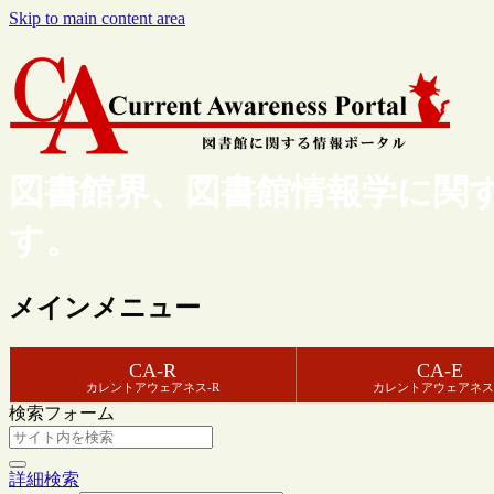
Skip to main content area
図書館界、図書館情報学に関
す。
メインメニュー
CA-R
CA-E
カレントアウェアネス-R
カレントアウェアネス
検索フォーム
詳細検索