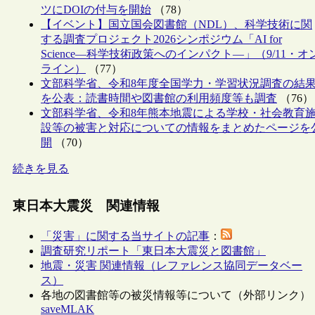
ツにDOIの付与を開始
（78）
【イベント】国立国会図書館（NDL）、科学技術に関
する調査プロジェクト2026シンポジウム「AI for
Science―科学技術政策へのインパクト―」（9/11・オ
ライン）
（77）
文部科学省、令和8年度全国学力・学習状況調査の結
を公表：読書時間や図書館の利用頻度等も調査
（76）
文部科学省、令和8年熊本地震による学校・社会教育
設等の被害と対応についての情報をまとめたページを
開
（70）
続きを見る
東日本大震災 関連情報
「災害」に関する当サイトの記事
：
調査研究リポート「東日本大震災と図書館」
地震・災害 関連情報（レファレンス協同データベー
ス）
各地の図書館等の被災情報等について（外部リンク）
saveMLAK