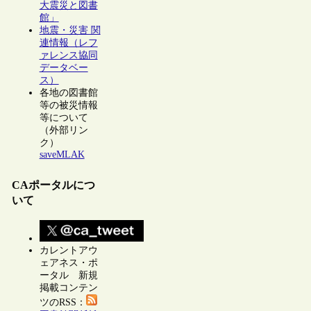
大震災と図書
館」
地震・災害 関
連情報（レフ
ァレンス協同
データベー
ス）
各地の図書館
等の被災情報
等について
（外部リン
ク）
saveMLAK
CAポータルにつ
いて
カレントアウ
ェアネス・ポ
ータル 新規
掲載コンテン
ツのRSS：