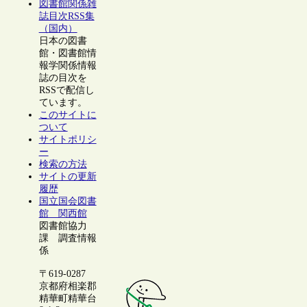
図書館関係雑
誌目次RSS集
（国内）
日本の図書
館・図書館情
報学関係情報
誌の目次を
RSSで配信し
ています。
このサイトに
ついて
サイトポリシ
ー
検索の方法
サイトの更新
履歴
国立国会図書
館 関西館
図書館協力
課 調査情報
係
〒619-0287
京都府相楽郡
精華町精華台