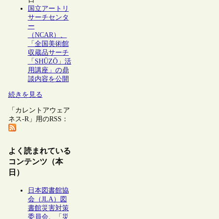
国立アートリ
サーチセンタ
ー
（NCAR）、
「全国美術館
収蔵品サーチ
「SHŪZŌ」活
用講座」の鼎
談内容を公開
続きを見る
「カレントアウェア
ネス-R」用のRSS：
よく読まれている
コンテンツ（本
日）
日本図書館協
会（JLA）図
書館災害対策
委員会、「災