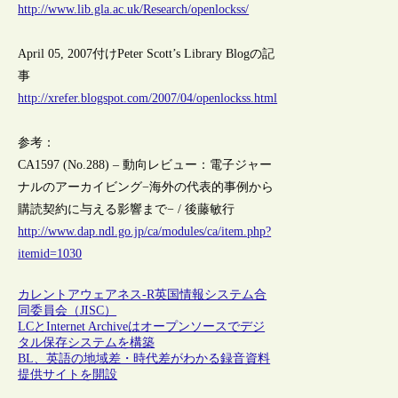
http://www.lib.gla.ac.uk/Research/openlockss/
April 05, 2007付けPeter Scott’s Library Blogの記
事
http://xrefer.blogspot.com/2007/04/openlockss.html
参考：
CA1597 (No.288) – 動向レビュー：電子ジャー
ナルのアーカイビング−海外の代表的事例から
購読契約に与える影響まで− / 後藤敏行
http://www.dap.ndl.go.jp/ca/modules/ca/item.php?
itemid=1030
カレントアウェアネス-R
英国情報システム合
同委員会（JISC）
LCとInternet Archiveはオープンソースでデジ
タル保存システムを構築
BL、英語の地域差・時代差がわかる録音資料
提供サイトを開設