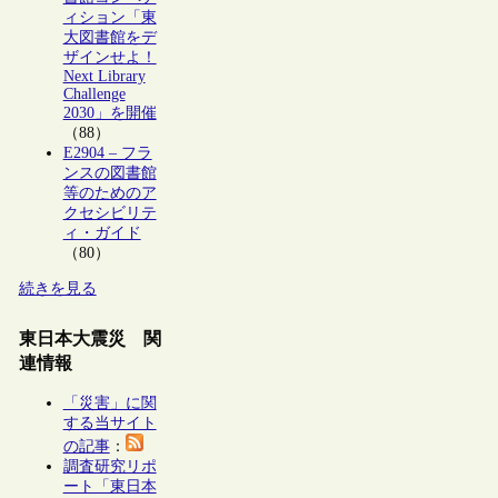
ィション「東
大図書館をデ
ザインせよ！
Next Library
Challenge
2030」を開催
（88）
E2904 – フラ
ンスの図書館
等のためのア
クセシビリテ
ィ・ガイド
（80）
続きを見る
東日本大震災 関
連情報
「災害」に関
する当サイト
の記事
：
調査研究リポ
ート「東日本