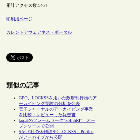
累計アクセス数:
5464
印刷用ページ
カレントアウェアネス・ポータル
類似の記事
GPO、LOCKSSを用いた政府刊行物のア
ーカイビング実験の分析を公表
電子ジャーナルのアーカイビング事業
を比較・レビューした報告書
kopalのフレームワーク“koLibRI”、オー
プンソースで公開
SAGE社の休刊誌をCLOCKSS、Portico
がアーカイブから公開