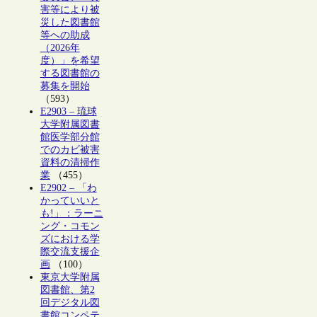
害等により被
災した図書館
等への助成
（2026年
度）」を希望
する図書館の
募集を開始
（593）
E2903 – 琉球
大学附属図書
館医学部分館
でのカビ被害
資料の清掃作
業
（455）
E2902 – 「わ
かっていいと
も!」：ラーニ
ング・コモン
ズにおける学
際交流支援企
画
（100）
東京大学附属
図書館、第2
回デジタル図
書館コンペテ