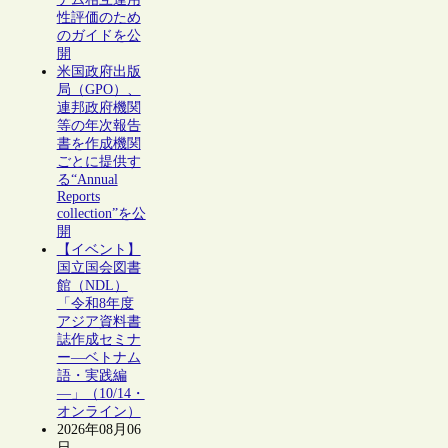
性評価のため
のガイドを公
開
米国政府出版
局（GPO）、
連邦政府機関
等の年次報告
書を作成機関
ごとに提供す
る“Annual
Reports
collection”を公
開
【イベント】
国立国会図書
館（NDL）
「令和8年度
アジア資料書
誌作成セミナ
ー―ベトナム
語・実践編
―」（10/14・
オンライン）
2026年08月06
日