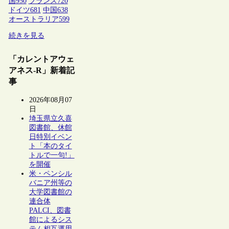
国
950
フランス
720
ドイツ
681
中国
638
オーストラリア
599
続きを見る
「カレントアウェ
アネス-R」新着記
事
2026年08月07
日
埼玉県立久喜
図書館、休館
日特別イベン
ト「本のタイ
トルで一句!」
を開催
米・ペンシル
バニア州等の
大学図書館の
連合体
PALCI、図書
館によるシス
テム相互運用