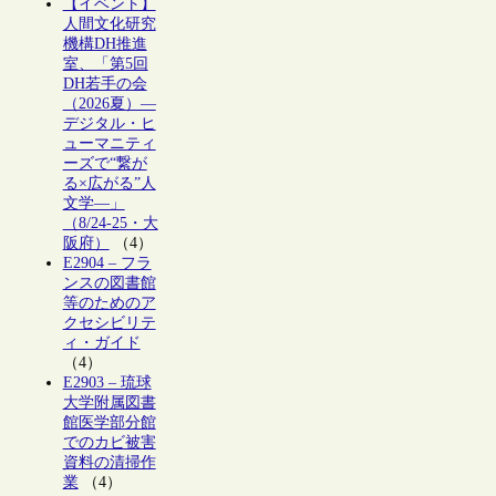
【イベント】
人間文化研究
機構DH推進
室、「第5回
DH若手の会
（2026夏）―
デジタル・ヒ
ューマニティ
ーズで“繋が
る×広がる”人
文学―」
（8/24-25・大
阪府）
（4）
E2904 – フラ
ンスの図書館
等のためのア
クセシビリテ
ィ・ガイド
（4）
E2903 – 琉球
大学附属図書
館医学部分館
でのカビ被害
資料の清掃作
業
（4）