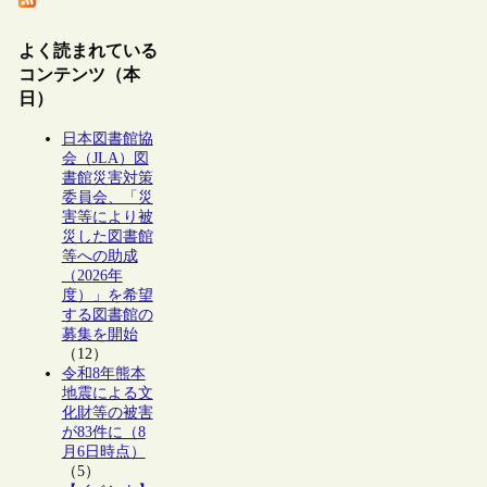
よく読まれている
コンテンツ（本
日）
日本図書館協
会（JLA）図
書館災害対策
委員会、「災
害等により被
災した図書館
等への助成
（2026年
度）」を希望
する図書館の
募集を開始
（12）
令和8年熊本
地震による文
化財等の被害
が83件に（8
月6日時点）
（5）