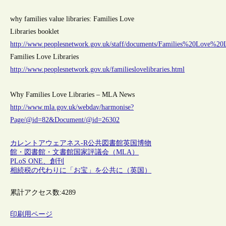
why families value libraries: Families Love
Libraries booklet
http://www.peoplesnetwork.gov.uk/staff/documents/Families%20Love%20L
Families Love Libraries
http://www.peoplesnetwork.gov.uk/familieslovelibraries.html
Why Families Love Libraries – MLA News
http://www.mla.gov.uk/webdav/harmonise?
Page/@id=82&Document/@id=26302
カレントアウェアネス-R
公共図書館
英国博物
館・図書館・文書館国家評議会（MLA）
PLoS ONE、創刊
相続税の代わりに「お宝」を公共に（英国）
累計アクセス数:
4289
印刷用ページ