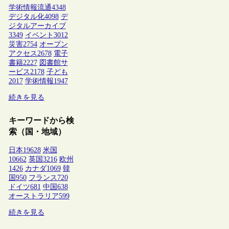
学術情報流通
4348
デジタル化
4098
デ
ジタルアーカイブ
3349
イベント
3012
災害
2754
オープン
アクセス
2678
電子
書籍
2227
図書館サ
ービス
2178
子ども
2017
学術情報
1947
続きを見る
キーワードから検
索（国・地域）
日本
19628
米国
10662
英国
3216
欧州
1426
カナダ
1069
韓
国
950
フランス
720
ドイツ
681
中国
638
オーストラリア
599
続きを見る