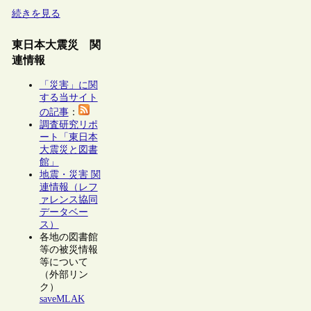
続きを見る
東日本大震災 関
連情報
「災害」に関
する当サイト
の記事
：
調査研究リポ
ート「東日本
大震災と図書
館」
地震・災害 関
連情報（レフ
ァレンス協同
データベー
ス）
各地の図書館
等の被災情報
等について
（外部リン
ク）
saveMLAK