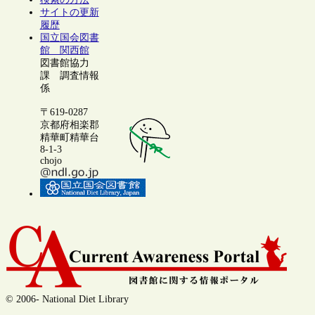
サイトの更新
履歴
国立国会図書
館 関西館
図書館協力
課 調査情報
係
〒619-0287
京都府相楽郡
精華町精華台
8-1-3
chojo
© 2006- National Diet Library