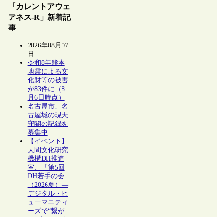
「カレントアウェ
アネス-R」新着記
事
2026年08月07
日
令和8年熊本
地震による文
化財等の被害
が83件に（8
月6日時点）
名古屋市、名
古屋城の現天
守閣の記録を
募集中
【イベント】
人間文化研究
機構DH推進
室、「第5回
DH若手の会
（2026夏）―
デジタル・ヒ
ューマニティ
ーズで“繋が