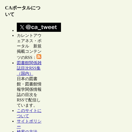
CAポータルにつ
いて
カレントアウ
ェアネス・ポ
ータル 新規
掲載コンテン
ツのRSS：
図書館関係雑
誌目次RSS集
（国内）
日本の図書
館・図書館情
報学関係情報
誌の目次を
RSSで配信し
ています。
このサイトに
ついて
サイトポリシ
ー
検索の方法