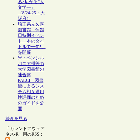
る×広がる”人
文学―」
（8/24-25・大
阪府）
埼玉県立久喜
図書館、休館
日特別イベン
ト「本のタイ
トルで一句!」
を開催
米・ペンシル
バニア州等の
大学図書館の
連合体
PALCI、図書
館によるシス
テム相互運用
性評価のため
のガイドを公
開
続きを見る
「カレントアウェア
ネス-R」用のRSS：