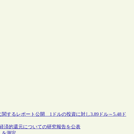
するレポート公開 1ドルの投資に対し3.89ドル～5.48ド
る経済的還元についての研究報告を公表
）を測定