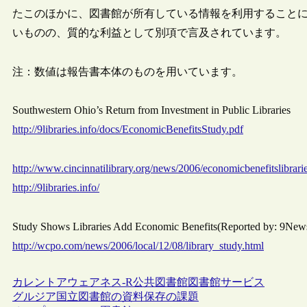
たこのほかに、図書館が所有している情報を利用すること
いものの、質的な利益として別項で言及されています。
注：数値は報告書本体のものを用いています。
Southwestern Ohio’s Return from Investment in Public Libraries
http://9libraries.info/docs/EconomicBenefitsStudy.pdf
http://www.cincinnatilibrary.org/news/2006/economicbenefitslibrari
http://9libraries.info/
Study Shows Libraries Add Economic Benefits(Reported by: 9News
http://wcpo.com/news/2006/local/12/08/library_study.html
カレントアウェアネス-R
公共図書館
図書館サービス
グルジア国立図書館の資料保存の課題