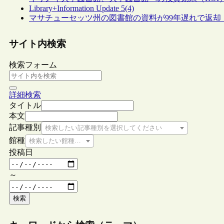
Library+Information Update 5(4)
マサチューセッツ州の図書館の資料が99年遅れで返却
サイト内検索
検索フォーム
詳細検索
タイトル
本文
記事種別
検索したい記事種別を選択してください
館種
検索したい館種を選択してください
投稿日
～
検索