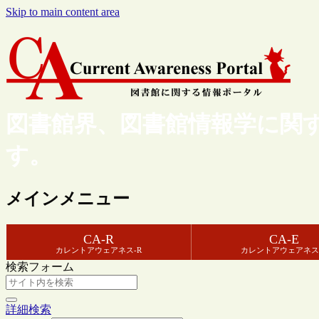
Skip to main content area
図書館界、図書館情報学に関
す。
メインメニュー
CA-R
CA-E
カレントアウェアネス-R
カレントアウェアネス
検索フォーム
詳細検索