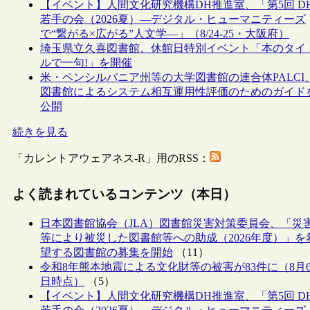
【イベント】人間文化研究機構DH推進室、「第5回 D
若手の会（2026夏）―デジタル・ヒューマニティーズ
で“繋がる×広がる”人文学―」（8/24-25・大阪府）
埼玉県立久喜図書館、休館日特別イベント「本のタイ
ルで一句!」を開催
米・ペンシルバニア州等の大学図書館の連合体PALCI
図書館によるシステム相互運用性評価のためのガイド
公開
続きを見る
「カレントアウェアネス-R」用のRSS：
よく読まれているコンテンツ（本日）
日本図書館協会（JLA）図書館災害対策委員会、「災
等により被災した図書館等への助成（2026年度）」を
望する図書館の募集を開始
（11）
令和8年熊本地震による文化財等の被害が83件に（8月
日時点）
（5）
【イベント】人間文化研究機構DH推進室、「第5回 D