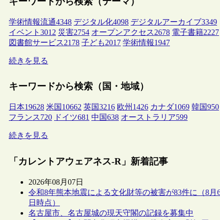
キーワードから検索（テーマ）
学術情報流通
4348
デジタル化
4098
デジタルアーカイブ
3349
イベント
3012
災害
2754
オープンアクセス
2678
電子書籍
2227
図書館サービス
2178
子ども
2017
学術情報
1947
続きを見る
キーワードから検索（国・地域）
日本
19628
米国
10662
英国
3216
欧州
1426
カナダ
1069
韓国
950
フランス
720
ドイツ
681
中国
638
オーストラリア
599
続きを見る
「カレントアウェアネス-R」新着記事
2026年08月07日
令和8年熊本地震による文化財等の被害が83件に（8月
日時点）
名古屋市、名古屋城の現天守閣の記録を募集中