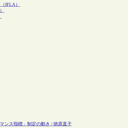
（IFLA）
国）
）
フォーマンス指標」制定の動き / 徳原直子