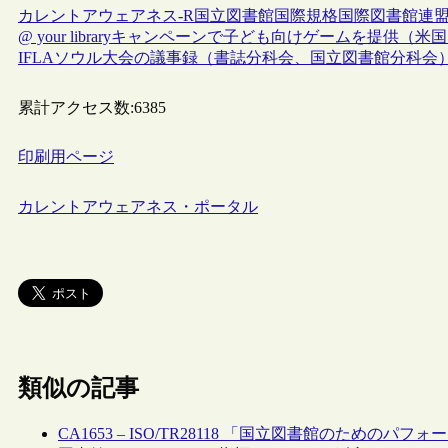
カレントアウェアネス-R
国立図書館
国際規格
国際図書館連盟
@ your libraryキャンペーンで子ども向けゲームを提供（米
IFLAソウル大会の議事録（書誌分科会、国立図書館分科会
累計アクセス数:
6385
印刷用ページ
カレントアウェアネス・ポータル
類似の記事
CA1653 – ISO/TR28118 「国立図書館のためのパ