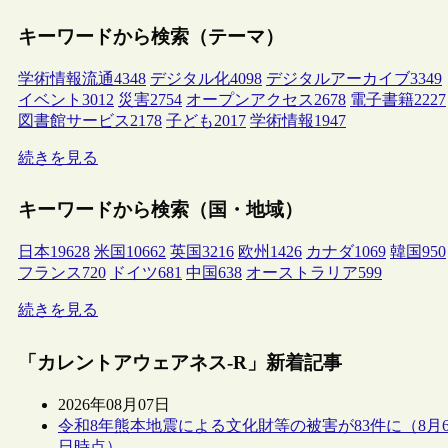
キーワードから検索（テーマ）
学術情報流通
4348
デジタル化
4098
デジタルアーカイブ
3349
イベント
3012
災害
2754
オープンアクセス
2678
電子書籍
2227
図書館サービス
2178
子ども
2017
学術情報
1947
続きを見る
キーワードから検索（国・地域）
日本
19628
米国
10662
英国
3216
欧州
1426
カナダ
1069
韓国
950
フランス
720
ドイツ
681
中国
638
オーストラリア
599
続きを見る
「カレントアウェアネス-R」新着記事
2026年08月07日
令和8年熊本地震による文化財等の被害が83件に（8月
日時点）