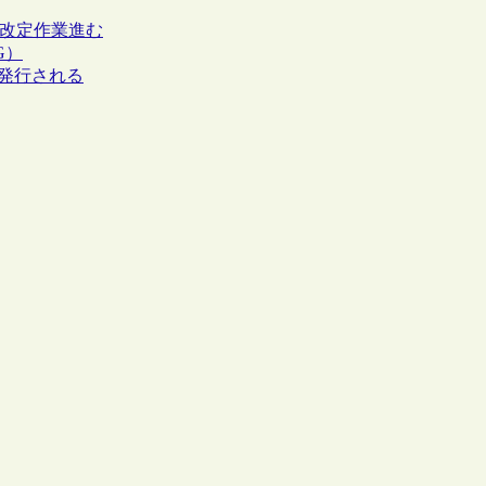
ける改定作業進む
G）
版が発行される