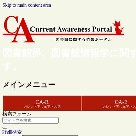
Skip to main content area
図書館界、図書館情報学に関
す。
メインメニュー
CA-R
CA-E
カレントアウェアネス-R
カレントアウェアネス
検索フォーム
詳細検索