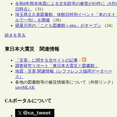
令和8年熊本地震による文化財等の被害が83件に（8月
日時点）
（31）
埼玉県立久喜図書館、休館日特別イベント「本のタイ
ルで一句!」を開催
（26）
寝屋川市の「こども図書館＋plus」がオープン
（24）
続きを見る
東日本大震災 関連情報
「災害」に関する当サイトの記事
：
調査研究リポート「東日本大震災と図書館」
地震・災害 関連情報（レファレンス協同データベー
ス）
各地の図書館等の被災情報等について（外部リンク）
saveMLAK
CAポータルについて