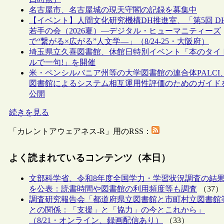
名古屋市、名古屋城の現天守閣の記録を募集中
【イベント】人間文化研究機構DH推進室、「第5回 D
若手の会（2026夏）―デジタル・ヒューマニティーズ
で“繋がる×広がる”人文学―」（8/24-25・大阪府）
埼玉県立久喜図書館、休館日特別イベント「本のタイ
ルで一句!」を開催
米・ペンシルバニア州等の大学図書館の連合体PALCI
図書館によるシステム相互運用性評価のためのガイド
公開
続きを見る
「カレントアウェアネス-R」用のRSS：
よく読まれているコンテンツ（本日）
文部科学省、令和8年度全国学力・学習状況調査の結
を公表：読書時間や図書館の利用頻度等も調査
（37）
調査研究報告会「都道府県立図書館と市町村立図書館
との関係：「支援」と「協力」の今とこれから」
（8/21・オンライン、録画配信あり）
（33）