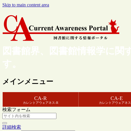
Skip to main content area
図書館界、図書館情報学に関
す。
メインメニュー
CA-R
CA-E
カレントアウェアネス-R
カレントアウェアネス
検索フォーム
詳細検索