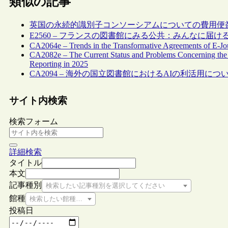
類似の記事
英国の永続的識別子コンソーシアムについての費用便
E2560 – フランスの図書館にみる公共：みんなに届
CA2064e – Trends in the Transformative Agreements of E-Jour
CA2082e – The Current Status and Problems Concerning the Ac
Reporting in 2025
CA2094 – 海外の国立図書館におけるAIの利活用について
サイト内検索
検索フォーム
詳細検索
タイトル
本文
記事種別
検索したい記事種別を選択してください
館種
検索したい館種を選択してください
投稿日