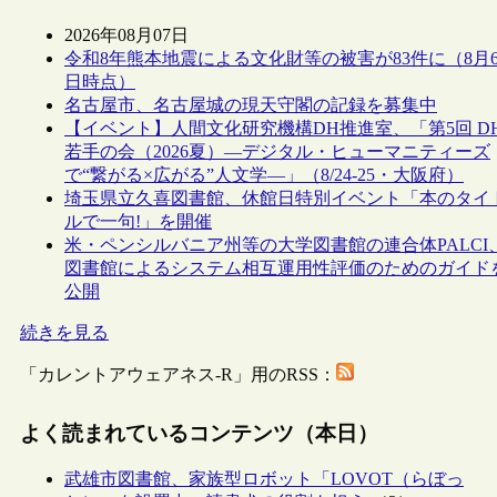
2026年08月07日
令和8年熊本地震による文化財等の被害が83件に（8月
日時点）
名古屋市、名古屋城の現天守閣の記録を募集中
【イベント】人間文化研究機構DH推進室、「第5回 D
若手の会（2026夏）―デジタル・ヒューマニティーズ
で“繋がる×広がる”人文学―」（8/24-25・大阪府）
埼玉県立久喜図書館、休館日特別イベント「本のタイ
ルで一句!」を開催
米・ペンシルバニア州等の大学図書館の連合体PALCI
図書館によるシステム相互運用性評価のためのガイド
公開
続きを見る
「カレントアウェアネス-R」用のRSS：
よく読まれているコンテンツ（本日）
武雄市図書館、家族型ロボット「LOVOT（らぼっ