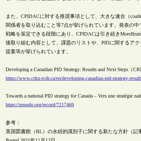
また、CPIDACに対する推奨事項として、大きな連合（coa
関係者を取り込むこと等7点が挙げられています。発表の中
戦略を策定できる段階にあり、CPIDACは引き続きMoreBrain
後取り組む内容として、課題のリストや、PIDに関するア
提案等が挙げられています。
Developing a Canadian PID Strategy: Results and Next Steps（
https://www.crkn-rcdr.ca/en/developing-canadian-pid-strategy-result
Towards a national PID strategy for Canada – Vers une stratégie 
https://zenodo.org/record/7217469
参考：
英国図書館（BL）の永続的識別子に関する新たな方針（記
Posted 2021年11月12日