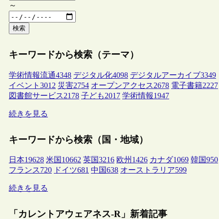
～
検索
キーワードから検索（テーマ）
学術情報流通
4348
デジタル化
4098
デジタルアーカイブ
3349
イベント
3012
災害
2754
オープンアクセス
2678
電子書籍
2227
図書館サービス
2178
子ども
2017
学術情報
1947
続きを見る
キーワードから検索（国・地域）
日本
19628
米国
10662
英国
3216
欧州
1426
カナダ
1069
韓国
950
フランス
720
ドイツ
681
中国
638
オーストラリア
599
続きを見る
「カレントアウェアネス-R」新着記事