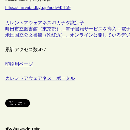
https://current.ndl.go.jp/node/45159
カレントアウェアネス-R
カナダ
識別子
町田市立図書館（東京都）、電子書籍サービスを導入：電
米国国立公文書館（NARA）、オンライン公開しているデ
累計アクセス数:
477
印刷用ページ
カレントアウェアネス・ポータル