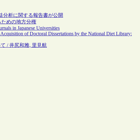
益分析に関する報告書が公開
けるための地方分権
nals in Japanese Universities
quisition of Doctoral Dissertations by the National Diet Library:
 / 井尻和雅, 里見航