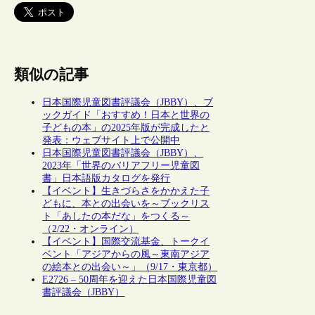
類似の記事
日本国際児童図書評議会（JBBY）、ブ
ックガイド「おすすめ！日本と世界の
子どもの本」の2025年版が完成したと
発表：ウェブサイト上で公開中
日本国際児童図書評議会（JBBY）、
2023年「世界のバリアフリー児童図
書」日本語版カタログを発行
【イベント】生きづらさをかかえた子
どもに、本との出会いを～ブックリス
ト「あしたの本だな」をつくる～
（2/22・オンライン）
【イベント】国際交流基金、トークイ
ベント「アジアからの風～東南アジア
の絵本との出会い～」（9/17・東京都）
E2726 – 50周年を迎えた日本国際児童図
書評議会（JBBY）