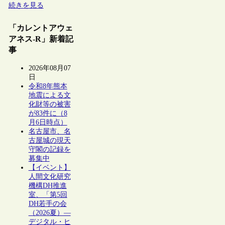
続きを見る
「カレントアウェ
アネス-R」新着記
事
2026年08月07
日
令和8年熊本
地震による文
化財等の被害
が83件に（8
月6日時点）
名古屋市、名
古屋城の現天
守閣の記録を
募集中
【イベント】
人間文化研究
機構DH推進
室、「第5回
DH若手の会
（2026夏）―
デジタル・ヒ