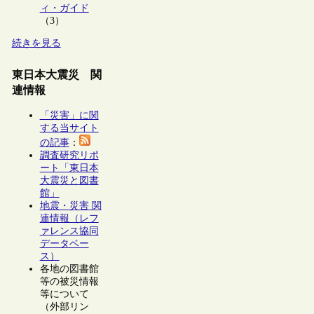
ィ・ガイド
（3）
続きを見る
東日本大震災 関
連情報
「災害」に関
する当サイト
の記事
：
調査研究リポ
ート「東日本
大震災と図書
館」
地震・災害 関
連情報（レフ
ァレンス協同
データベー
ス）
各地の図書館
等の被災情報
等について
（外部リン