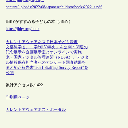
content/uploads/2022/08/japanesechildrensbooks2022_s.pdf
JBBYがすすめる子どもの本（JBBY）
https://jbby.org/book
カレントアウェアネス-R
日本
子ども
読書
文部科学省、「学制150年史」を公開：関連の
記念展示を企画展示室とオンラインで実施
米・国家デジタル管理連盟（NDSA）、デジタ
ル情報保存担当者へのアンケート調査結果を
まとめた報告書“2021 Staffing Survey Report”を
公開
累計アクセス数:
1422
印刷用ページ
カレントアウェアネス・ポータル