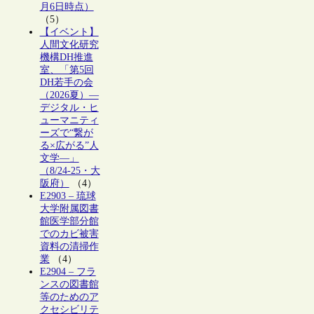
月6日時点）
（5）
【イベント】
人間文化研究
機構DH推進
室、「第5回
DH若手の会
（2026夏）―
デジタル・ヒ
ューマニティ
ーズで“繋が
る×広がる”人
文学―」
（8/24-25・大
阪府）
（4）
E2903 – 琉球
大学附属図書
館医学部分館
でのカビ被害
資料の清掃作
業
（4）
E2904 – フラ
ンスの図書館
等のためのア
クセシビリテ