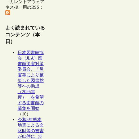
「カレントアウェア
ネス-R」用のRSS：
よく読まれている
コンテンツ（本
日）
日本図書館協
会（JLA）図
書館災害対策
委員会、「災
害等により被
災した図書館
等への助成
（2026年
度）」を希望
する図書館の
募集を開始
（10）
令和8年熊本
地震による文
化財等の被害
が83件に（8