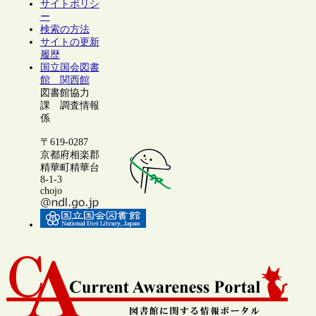
サイトポリシ
ー
検索の方法
サイトの更新
履歴
国立国会図書
館 関西館
図書館協力
課 調査情報
係
〒619-0287
京都府相楽郡
精華町精華台
8-1-3
chojo