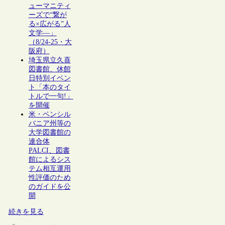
ューマニティ
ーズで“繋が
る×広がる”人
文学―」
（8/24-25・大
阪府）
埼玉県立久喜
図書館、休館
日特別イベン
ト「本のタイ
トルで一句!」
を開催
米・ペンシル
バニア州等の
大学図書館の
連合体
PALCI、図書
館によるシス
テム相互運用
性評価のため
のガイドを公
開
続きを見る