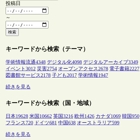
投稿日
～
検索
キーワードから検索（テーマ）
学術情報流通
4348
デジタル化
4098
デジタルアーカイブ
3349
イベント
3012
災害
2754
オープンアクセス
2678
電子書籍
2227
図書館サービス
2178
子ども
2017
学術情報
1947
続きを見る
キーワードから検索（国・地域）
日本
19628
米国
10662
英国
3216
欧州
1426
カナダ
1069
韓国
950
フランス
720
ドイツ
681
中国
638
オーストラリア
599
続きを見る