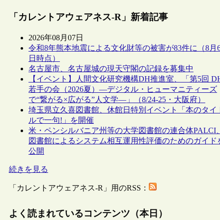
「カレントアウェアネス-R」新着記事
2026年08月07日
令和8年熊本地震による文化財等の被害が83件に（8月
日時点）
名古屋市、名古屋城の現天守閣の記録を募集中
【イベント】人間文化研究機構DH推進室、「第5回 D
若手の会（2026夏）―デジタル・ヒューマニティーズ
で“繋がる×広がる”人文学―」（8/24-25・大阪府）
埼玉県立久喜図書館、休館日特別イベント「本のタイ
ルで一句!」を開催
米・ペンシルバニア州等の大学図書館の連合体PALCI
図書館によるシステム相互運用性評価のためのガイド
公開
続きを見る
「カレントアウェアネス-R」用のRSS：
よく読まれているコンテンツ（本日）