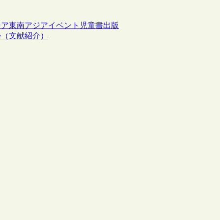
シア
東南アジア
イベント
児童書
出版
か（文献紹介）