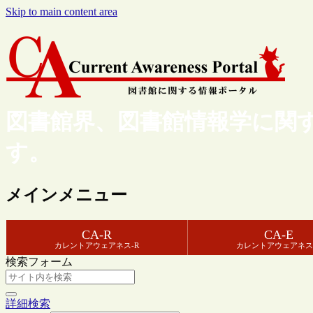
Skip to main content area
図書館界、図書館情報学に関
す。
メインメニュー
CA-R
CA-E
カレントアウェアネス-R
カレントアウェアネス
検索フォーム
詳細検索