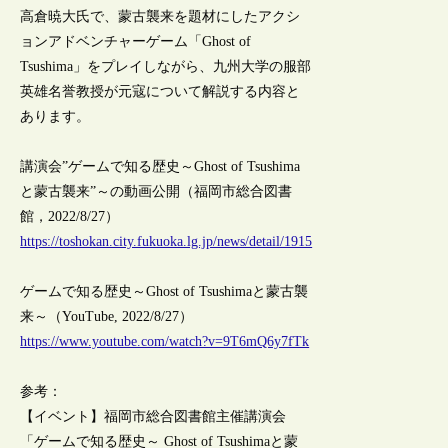
高倉暁大氏で、蒙古襲来を題材にしたアクシ
ョンアドベンチャーゲーム「Ghost of
Tsushima」をプレイしながら、九州大学の服部
英雄名誉教授が元寇について解説する内容と
あります。
講演会”ゲームで知る歴史～Ghost of Tsushima
と蒙古襲来”～の動画公開（福岡市総合図書
館，2022/8/27）
https://toshokan.city.fukuoka.lg.jp/news/detail/1915
ゲームで知る歴史～Ghost of Tsushimaと蒙古襲
来～（YouTube, 2022/8/27）
https://www.youtube.com/watch?v=9T6mQ6y7fTk
参考：
【イベント】福岡市総合図書館主催講演会
「ゲームで知る歴史～ Ghost of Tsushimaと蒙