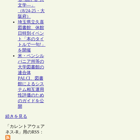
文学―」
（8/24-25・大
阪府）
埼玉県立久喜
図書館、休館
日特別イベン
ト「本のタイ
トルで一句!」
を開催
米・ペンシル
バニア州等の
大学図書館の
連合体
PALCI、図書
館によるシス
テム相互運用
性評価のため
のガイドを公
開
続きを見る
「カレントアウェア
ネス-R」用のRSS：