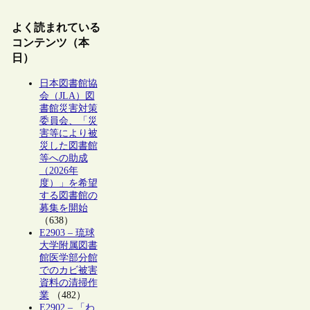
よく読まれている
コンテンツ（本
日）
日本図書館協
会（JLA）図
書館災害対策
委員会、「災
害等により被
災した図書館
等への助成
（2026年
度）」を希望
する図書館の
募集を開始
（638）
E2903 – 琉球
大学附属図書
館医学部分館
でのカビ被害
資料の清掃作
業
（482）
E2902 – 「わ