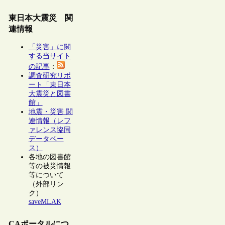
東日本大震災 関
連情報
「災害」に関
する当サイト
の記事
：
調査研究リポ
ート「東日本
大震災と図書
館」
地震・災害 関
連情報（レフ
ァレンス協同
データベー
ス）
各地の図書館
等の被災情報
等について
（外部リン
ク）
saveMLAK
CAポータルにつ