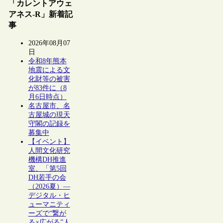
「カレントアウェ
アネス-R」新着記
事
2026年08月07
日
令和8年熊本
地震による文
化財等の被害
が83件に（8
月6日時点）
名古屋市、名
古屋城の現天
守閣の記録を
募集中
【イベント】
人間文化研究
機構DH推進
室、「第5回
DH若手の会
（2026夏）―
デジタル・ヒ
ューマニティ
ーズで“繋が
る×広がる”人