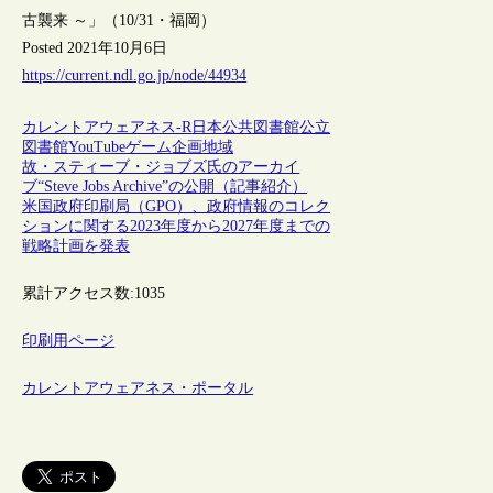
古襲来 ～」（10/31・福岡）
Posted 2021年10月6日
https://current.ndl.go.jp/node/44934
カレントアウェアネス-R
日本
公共図書館
公立
図書館
YouTube
ゲーム
企画
地域
故・スティーブ・ジョブズ氏のアーカイ
ブ“Steve Jobs Archive”の公開（記事紹介）
米国政府印刷局（GPO）、政府情報のコレク
ションに関する2023年度から2027年度までの
戦略計画を発表
累計アクセス数:
1035
印刷用ページ
カレントアウェアネス・ポータル