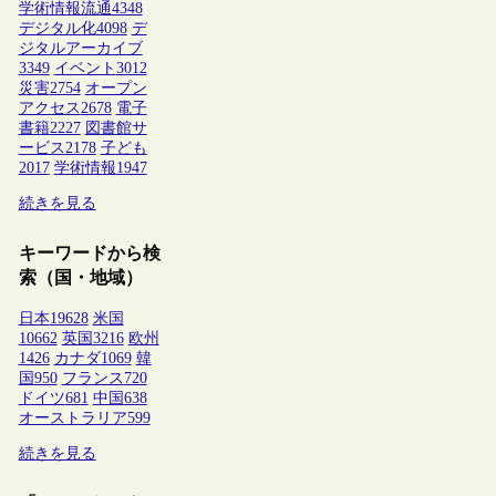
学術情報流通
4348
デジタル化
4098
デ
ジタルアーカイブ
3349
イベント
3012
災害
2754
オープン
アクセス
2678
電子
書籍
2227
図書館サ
ービス
2178
子ども
2017
学術情報
1947
続きを見る
キーワードから検
索（国・地域）
日本
19628
米国
10662
英国
3216
欧州
1426
カナダ
1069
韓
国
950
フランス
720
ドイツ
681
中国
638
オーストラリア
599
続きを見る