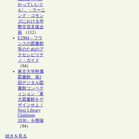
かっていいと
も!」：ラーニ
ング・コモン
ズにおける学
際交流支援企
画
（112）
E2904 – フラ
ンスの図書館
等のためのア
クセシビリテ
ィ・ガイド
（94）
東京大学附属
図書館、第2
回デジタル図
書館コンペテ
ィション「東
大図書館をデ
ザインせよ！
Next Library
Challenge
2030」を開催
（94）
続きを見る