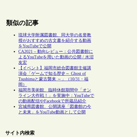
類似の記事
琉球大学附属図書館、同大学の名誉教
授がおすすめの古文書を紹介する動画
をYouTubeで公開
CA2021 – 動向レビュー：公共図書館に
よるYouTubeを用いた動画の公開 / 水沼
友宏
【イベント】福岡市総合図書館主催講
演会「ゲームで知る歴史～ Ghost of
Tsushimaと蒙古襲来 ～」（10/31・福
岡）
福岡市美術館、臨時休館期間中「オン
ライン大作戦！」を実施中：YouTubeで
の動画配信やFacebookで所蔵品紹介
宮城県図書館、公開講座「図書館の今
と未来」をYouTube動画として公開
サイト内検索