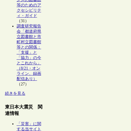
等のためのア
クセシビリテ
ィ・ガイド
（31）
調査研究報告
会「都道府県
立図書館と市
町村立図書館
等との関係：
「支援」と
「協力」の今
とこれから」
（8/21・オン
ライン、録画
配信あり）
（27）
続きを見る
東日本大震災 関
連情報
「災害」に関
する当サイト