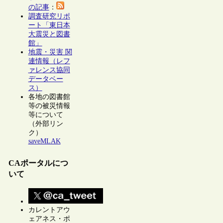
の記事
：
調査研究リポ
ート「東日本
大震災と図書
館」
地震・災害 関
連情報（レフ
ァレンス協同
データベー
ス）
各地の図書館
等の被災情報
等について
（外部リン
ク）
saveMLAK
CAポータルにつ
いて
カレントアウ
ェアネス・ポ