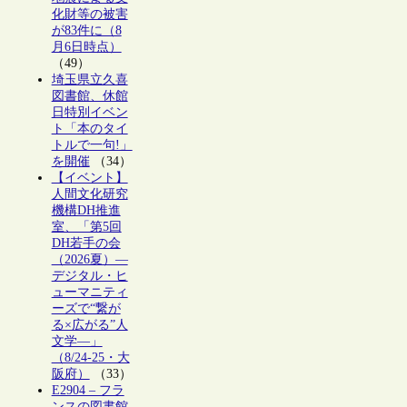
化財等の被害
が83件に（8
月6日時点）
（49）
埼玉県立久喜
図書館、休館
日特別イベン
ト「本のタイ
トルで一句!」
を開催
（34）
【イベント】
人間文化研究
機構DH推進
室、「第5回
DH若手の会
（2026夏）―
デジタル・ヒ
ューマニティ
ーズで“繋が
る×広がる”人
文学―」
（8/24-25・大
阪府）
（33）
E2904 – フラ
ンスの図書館