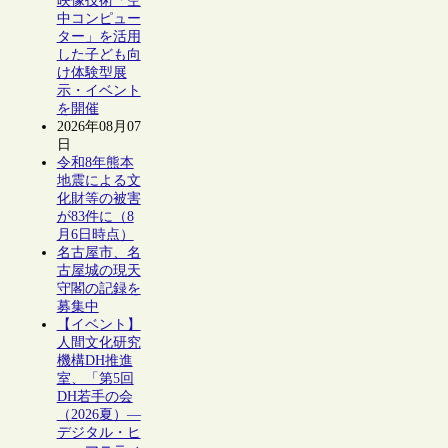
映像技術「空
中コンピュー
ター」を活用
した子ども向
け体験型展
示・イベント
を開催
2026年08月07
日
令和8年熊本
地震による文
化財等の被害
が83件に（8
月6日時点）
名古屋市、名
古屋城の現天
守閣の記録を
募集中
【イベント】
人間文化研究
機構DH推進
室、「第5回
DH若手の会
（2026夏）―
デジタル・ヒ