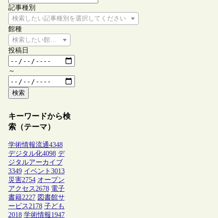
記事種別
検索したい記事種別を選択してください
館種
検索したい館種を選択してください
投稿日
～
検索
キーワードから検
索（テーマ）
学術情報流通
4348
デジタル化
4098
デ
ジタルアーカイブ
3349
イベント
3013
災害
2754
オープン
アクセス
2678
電子
書籍
2227
図書館サ
ービス
2178
子ども
2018
学術情報
1947