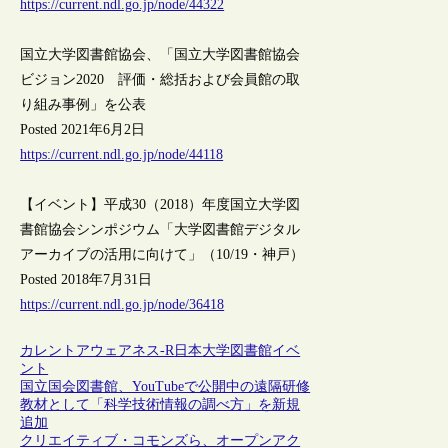
https://current.ndl.go.jp/node/44322
国立大学図書館協会、「国立大学図書館協会
ビジョン2020 評価・総括および会員館の取
り組み事例」を公表
Posted 2021年6月2日
https://current.ndl.go.jp/node/44118
【イベント】平成30（2018）年度国立大学図
書館協会シンポジウム「大学図書館デジタル
アーカイブの活用に向けて」（10/19・神戸）
Posted 2018年7月31日
https://current.ndl.go.jp/node/36418
カレントアウェアネス-R
日本
大学図書館
イベ
ント
国立国会図書館、YouTubeで公開中の遠隔研修
教材として「科学技術情報の調べ方」を新規
追加
クリエイティブ・コモンズら、オープンアク