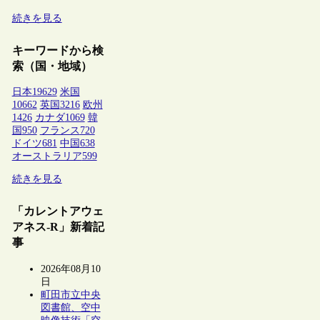
続きを見る
キーワードから検
索（国・地域）
日本
19629
米国
10662
英国
3216
欧州
1426
カナダ
1069
韓
国
950
フランス
720
ドイツ
681
中国
638
オーストラリア
599
続きを見る
「カレントアウェ
アネス-R」新着記
事
2026年08月10
日
町田市立中央
図書館、空中