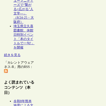
ューマニティ
ーズで“繋が
る×広がる”人
文学―」
（8/24-25・大
阪府）
埼玉県立久喜
図書館、休館
日特別イベン
ト「本のタイ
トルで一句!」
を開催
続きを見る
「カレントアウェア
ネス-R」用のRSS：
よく読まれている
コンテンツ（本
日）
令和8年熊本
地震による文