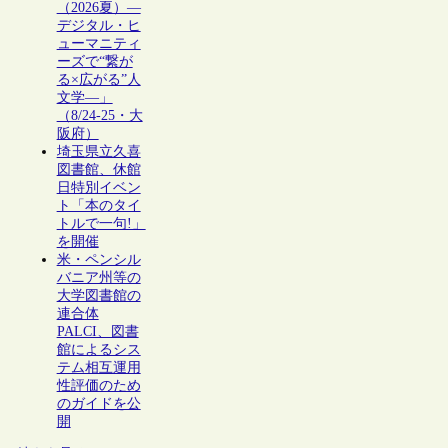
（2026夏）―
デジタル・ヒ
ューマニティ
ーズで“繋が
る×広がる”人
文学―」
（8/24-25・大
阪府）
埼玉県立久喜
図書館、休館
日特別イベン
ト「本のタイ
トルで一句!」
を開催
米・ペンシル
バニア州等の
大学図書館の
連合体
PALCI、図書
館によるシス
テム相互運用
性評価のため
のガイドを公
開