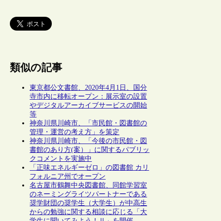
類似の記事
東京都公文書館、2020年4月1日、国分
寺市内に移転オープン：展示室の設置
やデジタルアーカイブサービスの開始
等
神奈川県川崎市、「市民館・図書館の
管理・運営の考え方」を策定
神奈川県川崎市、「今後の市民館・図
書館のあり方(案）」に関するパブリッ
クコメントを実施中
「正味エネルギーゼロ」の図書館 カリ
フォルニア州でオープン
名古屋市鶴舞中央図書館、同館学習室
のネーミングライツパートナーである
奨学財団の奨学生（大学生）が中高生
からの勉強に関する相談に応じる「大
学生に聞いてみよう！Ⅱ」を開催