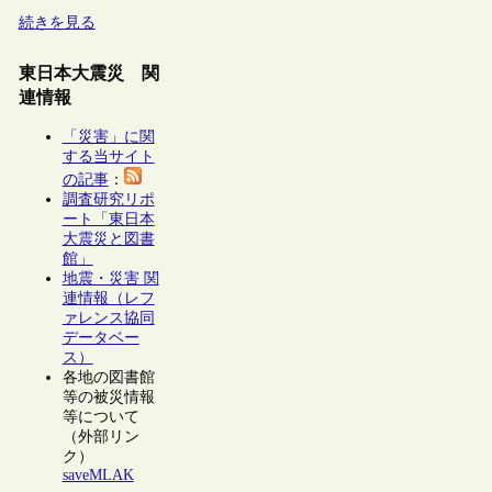
続きを見る
東日本大震災 関
連情報
「災害」に関
する当サイト
の記事
：
調査研究リポ
ート「東日本
大震災と図書
館」
地震・災害 関
連情報（レフ
ァレンス協同
データベー
ス）
各地の図書館
等の被災情報
等について
（外部リン
ク）
saveMLAK