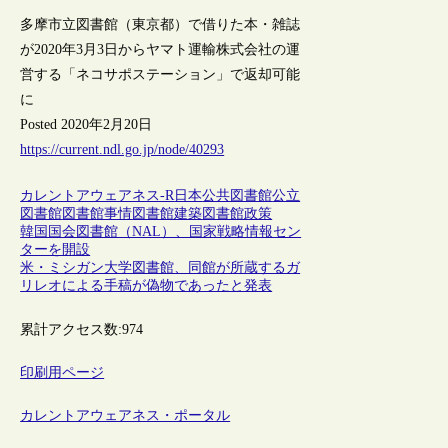
多摩市立図書館（東京都）で借りた本・雑誌
が2020年3月3日からヤマト運輸株式会社の運
営する「ネコサポステーション」で返却可能
に
Posted 2020年2月20日
https://current.ndl.go.jp/node/40293
カレントアウェアネス-R
日本
公共図書館
公立
図書館
図書館事情
図書館建築
図書館政策
韓国国会図書館（NAL）、国家戦略情報セン
ターを開設
米・ミシガン大学図書館、同館が所蔵するガ
リレオによる手稿が偽物であったと発表
累計アクセス数:
974
印刷用ページ
カレントアウェアネス・ポータル