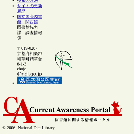
検索の方法
サイトの更新
履歴
国立国会図書
館 関西館
図書館協力
課 調査情報
係
〒619-0287
京都府相楽郡
精華町精華台
8-1-3
chojo
© 2006- National Diet Library