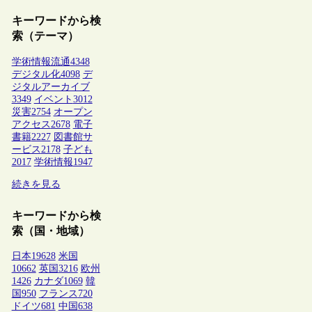
キーワードから検
索（テーマ）
学術情報流通
4348
デジタル化
4098
デ
ジタルアーカイブ
3349
イベント
3012
災害
2754
オープン
アクセス
2678
電子
書籍
2227
図書館サ
ービス
2178
子ども
2017
学術情報
1947
続きを見る
キーワードから検
索（国・地域）
日本
19628
米国
10662
英国
3216
欧州
1426
カナダ
1069
韓
国
950
フランス
720
ドイツ
681
中国
638