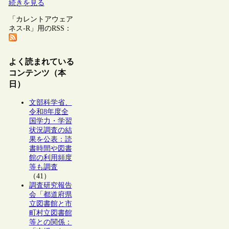
続きを見る
「カレントアウェア
ネス-R」用のRSS：
よく読まれている
コンテンツ（本
日）
文部科学省、
令和8年度全
国学力・学習
状況調査の結
果を公表：読
書時間や図書
館の利用頻度
等も調査
（41）
調査研究報告
会「都道府県
立図書館と市
町村立図書館
等との関係：