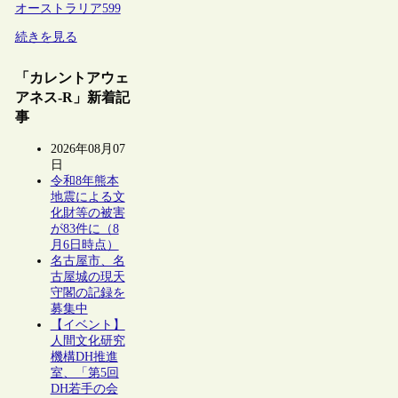
オーストラリア
599
続きを見る
「カレントアウェ
アネス-R」新着記
事
2026年08月07
日
令和8年熊本
地震による文
化財等の被害
が83件に（8
月6日時点）
名古屋市、名
古屋城の現天
守閣の記録を
募集中
【イベント】
人間文化研究
機構DH推進
室、「第5回
DH若手の会