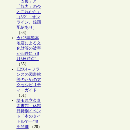
「支援」と
「協力」の今
とこれから」
（8/21・オン
ライン、録画
配信あり）
（38）
令和8年熊本
地震による文
化財等の被害
が83件に（8
月6日時点）
（35）
E2904 – フラ
ンスの図書館
等のためのア
クセシビリテ
ィ・ガイド
（31）
埼玉県立久喜
図書館、休館
日特別イベン
ト「本のタイ
トルで一句!」
を開催
（28）