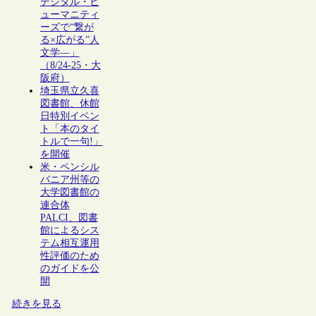
デジタル・ヒ
ューマニティ
ーズで“繋が
る×広がる”人
文学―」
（8/24-25・大
阪府）
埼玉県立久喜
図書館、休館
日特別イベン
ト「本のタイ
トルで一句!」
を開催
米・ペンシル
バニア州等の
大学図書館の
連合体
PALCI、図書
館によるシス
テム相互運用
性評価のため
のガイドを公
開
続きを見る