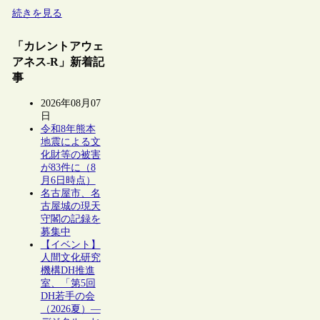
続きを見る
「カレントアウェ
アネス-R」新着記
事
2026年08月07
日
令和8年熊本
地震による文
化財等の被害
が83件に（8
月6日時点）
名古屋市、名
古屋城の現天
守閣の記録を
募集中
【イベント】
人間文化研究
機構DH推進
室、「第5回
DH若手の会
（2026夏）―