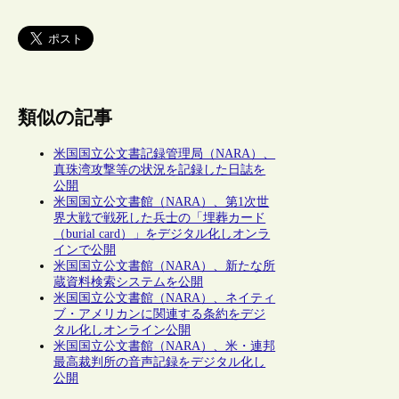
類似の記事
米国国立公文書記録管理局（NARA）、
真珠湾攻撃等の状況を記録した日誌を
公開
米国国立公文書館（NARA）、第1次世
界大戦で戦死した兵士の「埋葬カード
（burial card）」をデジタル化しオンラ
インで公開
米国国立公文書館（NARA）、新たな所
蔵資料検索システムを公開
米国国立公文書館（NARA）、ネイティ
ブ・アメリカンに関連する条約をデジ
タル化しオンライン公開
米国国立公文書館（NARA）、米・連邦
最高裁判所の音声記録をデジタル化し
公開