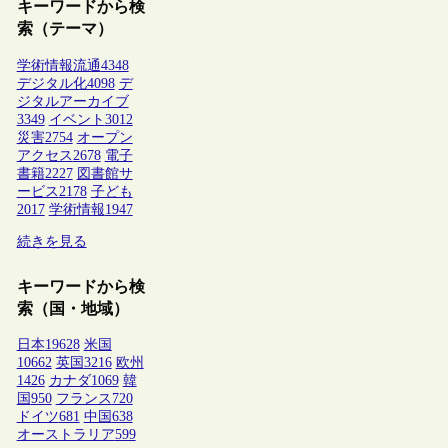
キーワードから検
索（テーマ）
学術情報流通
4348
デジタル化
4098
デ
ジタルアーカイブ
3349
イベント
3012
災害
2754
オープン
アクセス
2678
電子
書籍
2227
図書館サ
ービス
2178
子ども
2017
学術情報
1947
続きを見る
キーワードから検
索（国・地域）
日本
19628
米国
10662
英国
3216
欧州
1426
カナダ
1069
韓
国
950
フランス
720
ドイツ
681
中国
638
オーストラリア
599