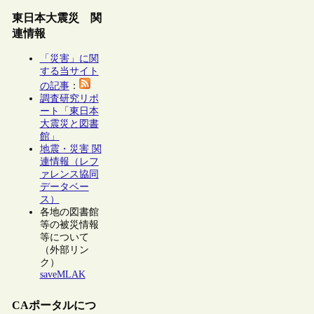
東日本大震災 関
連情報
「災害」に関
する当サイト
の記事
：
調査研究リポ
ート「東日本
大震災と図書
館」
地震・災害 関
連情報（レフ
ァレンス協同
データベー
ス）
各地の図書館
等の被災情報
等について
（外部リン
ク）
saveMLAK
CAポータルにつ