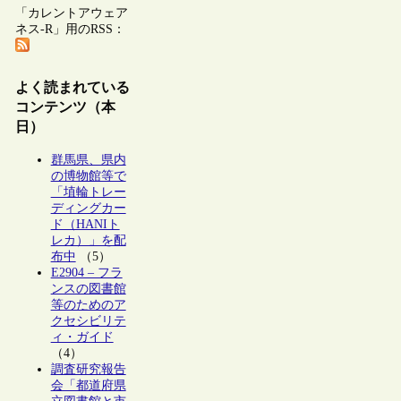
「カレントアウェア
ネス-R」用のRSS：
よく読まれている
コンテンツ（本
日）
群馬県、県内
の博物館等で
「埴輪トレー
ディングカー
ド（HANIト
レカ）」を配
布中
（5）
E2904 – フラ
ンスの図書館
等のためのア
クセシビリテ
ィ・ガイド
（4）
調査研究報告
会「都道府県