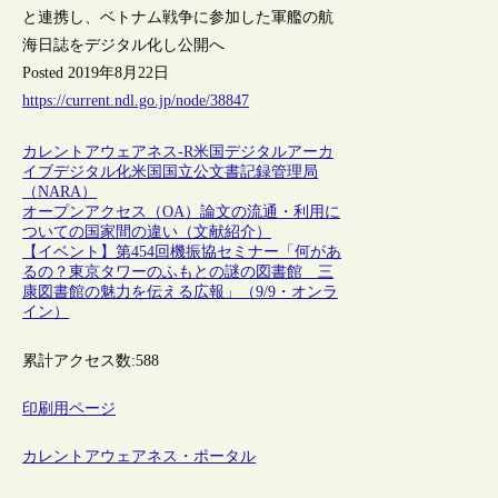
と連携し、ベトナム戦争に参加した軍艦の航
海日誌をデジタル化し公開へ
Posted 2019年8月22日
https://current.ndl.go.jp/node/38847
カレントアウェアネス-R
米国
デジタルアーカ
イブ
デジタル化
米国国立公文書記録管理局
（NARA）
オープンアクセス（OA）論文の流通・利用に
ついての国家間の違い（文献紹介）
【イベント】第454回機振協セミナー「何があ
るの？東京タワーのふもとの謎の図書館 三
康図書館の魅力を伝える広報」（9/9・オンラ
イン）
累計アクセス数:
588
印刷用ページ
カレントアウェアネス・ポータル