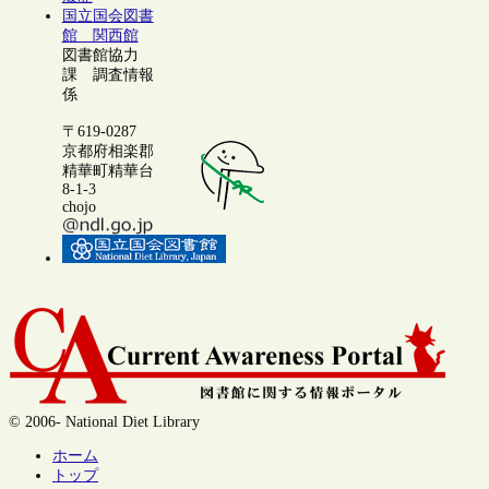
国立国会図書
館 関西館
図書館協力
課 調査情報
係
〒619-0287
京都府相楽郡
精華町精華台
8-1-3
chojo
© 2006- National Diet Library
ホーム
トップ