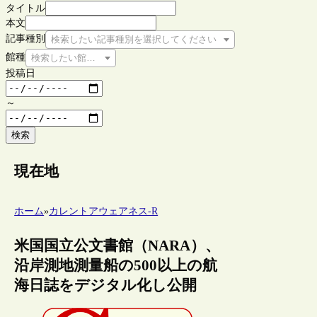
タイトル
本文
記事種別
検索したい記事種別を選択してください
館種
検索したい館種を選択してください
投稿日
～
検索
現在地
ホーム
»
カレントアウェアネス-R
米国国立公文書館（NARA）、
沿岸測地測量船の500以上の航
海日誌をデジタル化し公開