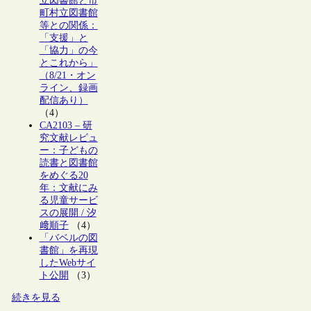
立図書館と市
町村立図書館
等との関係：
「支援」と
「協力」の今
とこれから」
（8/21・オン
ライン、録画
配信あり）
（4）
CA2103 – 研
究文献レビュ
ー：子どもの
読書と図書館
をめぐる20
年：文献にみ
る児童サービ
スの展開 / 汐
﨑順子
（4）
「バベルの図
書館」を再現
したWebサイ
ト公開
（3）
続きを見る