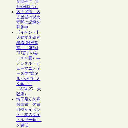
が83件に（8
月6日時点）
名古屋市、名
古屋城の現天
守閣の記録を
募集中
【イベント】
人間文化研究
機構DH推進
室、「第5回
DH若手の会
（2026夏）―
デジタル・ヒ
ューマニティ
ーズで“繋が
る×広がる”人
文学―」
（8/24-25・大
阪府）
埼玉県立久喜
図書館、休館
日特別イベン
ト「本のタイ
トルで一句!」
を開催