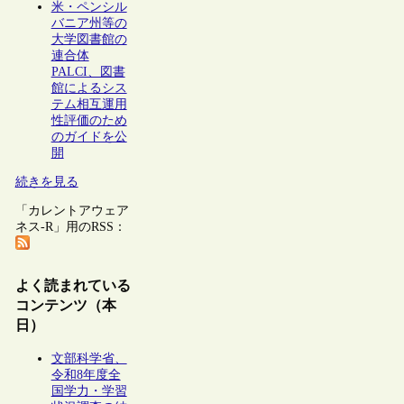
米・ペンシル
バニア州等の
大学図書館の
連合体
PALCI、図書
館によるシス
テム相互運用
性評価のため
のガイドを公
開
続きを見る
「カレントアウェア
ネス-R」用のRSS：
よく読まれている
コンテンツ（本
日）
文部科学省、
令和8年度全
国学力・学習