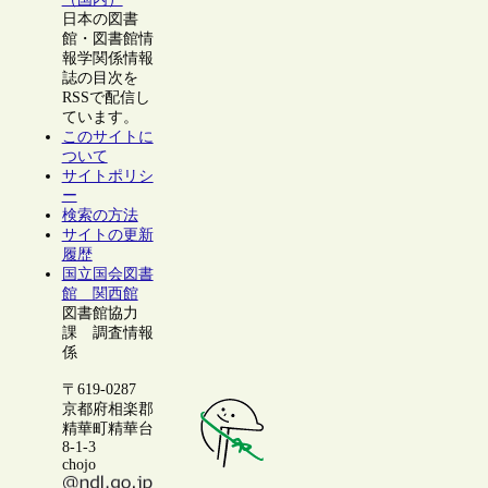
日本の図書
館・図書館情
報学関係情報
誌の目次を
RSSで配信し
ています。
このサイトに
ついて
サイトポリシ
ー
検索の方法
サイトの更新
履歴
国立国会図書
館 関西館
図書館協力
課 調査情報
係
〒619-0287
京都府相楽郡
精華町精華台
8-1-3
chojo