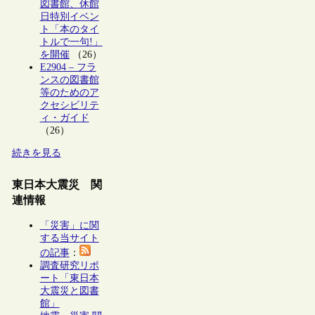
図書館、休館
日特別イベン
ト「本のタイ
トルで一句!」
を開催
（26）
E2904 – フラ
ンスの図書館
等のためのア
クセシビリテ
ィ・ガイド
（26）
続きを見る
東日本大震災 関
連情報
「災害」に関
する当サイト
の記事
：
調査研究リポ
ート「東日本
大震災と図書
館」