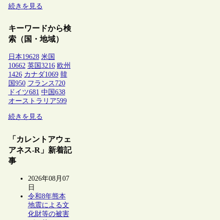
続きを見る
キーワードから検
索（国・地域）
日本
19628
米国
10662
英国
3216
欧州
1426
カナダ
1069
韓
国
950
フランス
720
ドイツ
681
中国
638
オーストラリア
599
続きを見る
「カレントアウェ
アネス-R」新着記
事
2026年08月07
日
令和8年熊本
地震による文
化財等の被害