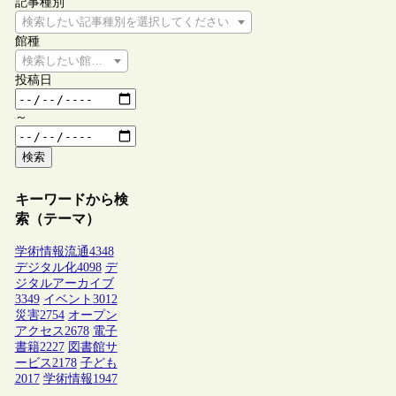
記事種別
検索したい記事種別を選択してください
館種
検索したい館種を選択してください
投稿日
～
検索
キーワードから検
索（テーマ）
学術情報流通
4348
デジタル化
4098
デ
ジタルアーカイブ
3349
イベント
3012
災害
2754
オープン
アクセス
2678
電子
書籍
2227
図書館サ
ービス
2178
子ども
2017
学術情報
1947