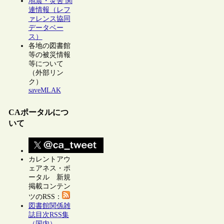
地震・災害 関
連情報（レフ
ァレンス協同
データベー
ス）
各地の図書館
等の被災情報
等について
（外部リン
ク）
saveMLAK
CAポータルにつ
いて
カレントアウ
ェアネス・ポ
ータル 新規
掲載コンテン
ツのRSS：
図書館関係雑
誌目次RSS集
（国内）