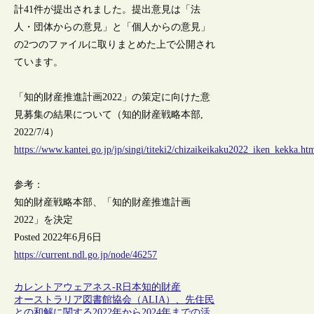
計41件が提出されました。提出意見は「法
人・団体からの意見」と「個人からの意見」
の2つのファイルに取りまとめた上で公開され
ています。
「知的財産推進計画2022」の策定に向けた意
見募集の結果について（知的財産戦略本部,
2022/7/4）
https://www.kantei.go.jp/jp/singi/titeki2/chizaikeikaku2022_iken_kekka.ht
参考：
知的財産戦略本部、「知的財産推進計画
2022」を決定
Posted 2022年6月6日
https://current.ndl.go.jp/node/46257
カレントアウェアネス-R
日本
知的財産
オーストラリア図書館協会（ALIA）、先住民
との和解に関する2022年から2024年までの活