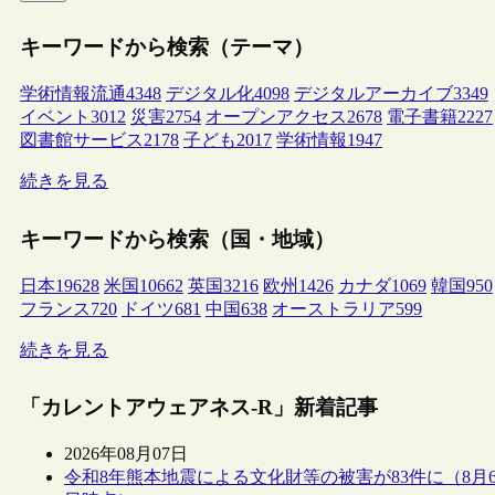
キーワードから検索（テーマ）
学術情報流通
4348
デジタル化
4098
デジタルアーカイブ
3349
イベント
3012
災害
2754
オープンアクセス
2678
電子書籍
2227
図書館サービス
2178
子ども
2017
学術情報
1947
続きを見る
キーワードから検索（国・地域）
日本
19628
米国
10662
英国
3216
欧州
1426
カナダ
1069
韓国
950
フランス
720
ドイツ
681
中国
638
オーストラリア
599
続きを見る
「カレントアウェアネス-R」新着記事
2026年08月07日
令和8年熊本地震による文化財等の被害が83件に（8月