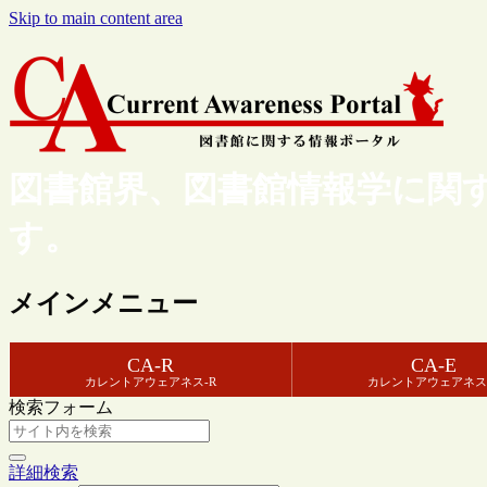
Skip to main content area
図書館界、図書館情報学に関
す。
メインメニュー
CA-R
CA-E
カレントアウェアネス-R
カレントアウェアネス
検索フォーム
詳細検索