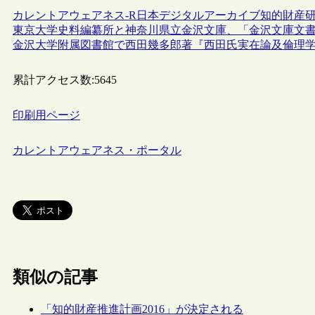
カレントアウェアネス-R
日本
デジタルアーカイブ
知的財産
東京大学史料編纂所と神奈川県立金沢文庫、「金沢文庫文
金沢大学附属図書館で西田幾多郎著『西田氏実在論及倫理
累計アクセス数:
5645
印刷用ページ
カレントアウェアネス・ポータル
類似の記事
「知的財産推進計画2016」が決定される