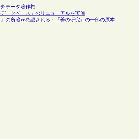
研究データ
著作権
書データベース」のリニューアルを実施
学』の所蔵が確認される：『善の研究』の一部の原本