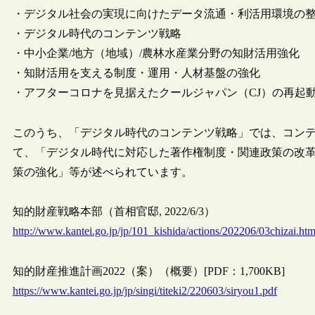
・デジタル社会の実現に向けたデータ流通・利活用環境の
・デジタル時代のコンテンツ戦略
・中小企業/地方（地域）/農林水産業分野の知財活用強化
・知財活用を支える制度・運用・人材基盤の強化
・アフターコロナを見据えたクールジャパン（CJ）の再起
このうち、「デジタル時代のコンテンツ戦略」では、コン
て、「デジタル時代に対応した著作権制度・関連政策の改
策の強化」等が述べられています。
知的財産戦略本部（首相官邸, 2022/6/3）
http://www.kantei.go.jp/jp/101_kishida/actions/202206/03chizai.htm
知的財産推進計画2022（案）（概要）[PDF：1,700KB]
https://www.kantei.go.jp/jp/singi/titeki2/220603/siryou1.pdf