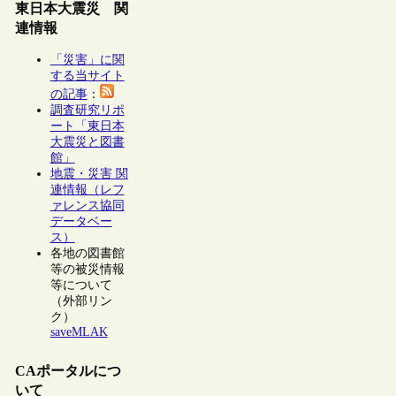
東日本大震災 関
連情報
「災害」に関
する当サイト
の記事
：
調査研究リポ
ート「東日本
大震災と図書
館」
地震・災害 関
連情報（レフ
ァレンス協同
データベー
ス）
各地の図書館
等の被災情報
等について
（外部リン
ク）
saveMLAK
CAポータルにつ
いて