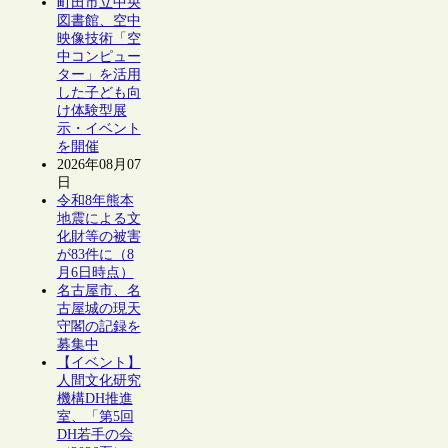
町田市立中央
図書館、空中
映像技術「空
中コンピュー
ター」を活用
した子ども向
け体験型展
示・イベント
を開催
2026年08月07
日
令和8年熊本
地震による文
化財等の被害
が83件に（8
月6日時点）
名古屋市、名
古屋城の現天
守閣の記録を
募集中
【イベント】
人間文化研究
機構DH推進
室、「第5回
DH若手の会