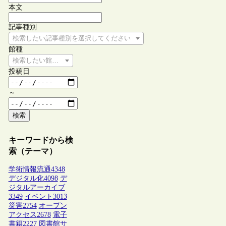
本文
記事種別
検索したい記事種別を選択してください
館種
検索したい館種を選択してください
投稿日
～
検索
キーワードから検
索（テーマ）
学術情報流通
4348
デジタル化
4098
デ
ジタルアーカイブ
3349
イベント
3013
災害
2754
オープン
アクセス
2678
電子
書籍
2227
図書館サ