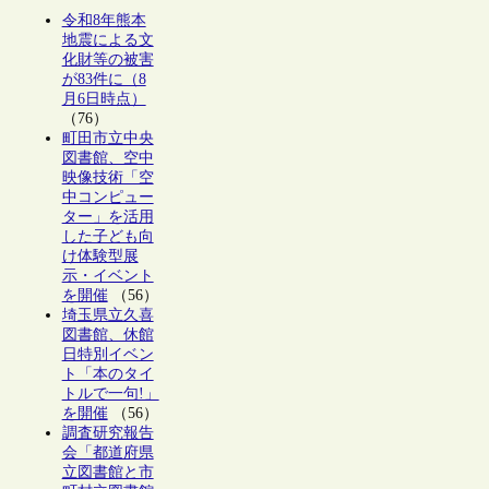
令和8年熊本
地震による文
化財等の被害
が83件に（8
月6日時点）
（76）
町田市立中央
図書館、空中
映像技術「空
中コンピュー
ター」を活用
した子ども向
け体験型展
示・イベント
を開催
（56）
埼玉県立久喜
図書館、休館
日特別イベン
ト「本のタイ
トルで一句!」
を開催
（56）
調査研究報告
会「都道府県
立図書館と市