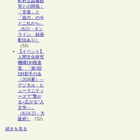
町村立図書館
等との関係：
「支援」と
「協力」の今
とこれから」
（8/21・オン
ライン、録画
配信あり）
（53）
【イベント】
人間文化研究
機構DH推進
室、「第5回
DH若手の会
（2026夏）―
デジタル・ヒ
ューマニティ
ーズで“繋が
る×広がる”人
文学―」
（8/24-25・大
阪府）
（52）
続きを見る