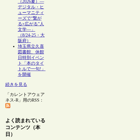
（2026夏）―
デジタル・ヒ
ューマニティ
ーズで“繋が
る×広がる”人
文学―」
（8/24-25・大
阪府）
埼玉県立久喜
図書館、休館
日特別イベン
ト「本のタイ
トルで一句!」
を開催
続きを見る
「カレントアウェア
ネス-R」用のRSS：
よく読まれている
コンテンツ（本
日）