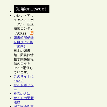
カレントアウ
ェアネス・ポ
ータル 新規
掲載コンテン
ツのRSS：
図書館関係雑
誌目次RSS集
（国内）
日本の図書
館・図書館情
報学関係情報
誌の目次を
RSSで配信し
ています。
このサイトに
ついて
サイトポリシ
ー
検索の方法
サイトの更新
履歴
国立国会図書