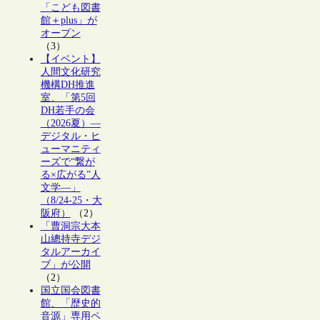
「こども図書
館＋plus」が
オープン
（3）
【イベント】
人間文化研究
機構DH推進
室、「第5回
DH若手の会
（2026夏）―
デジタル・ヒ
ューマニティ
ーズで“繋が
る×広がる”人
文学―」
（8/24-25・大
阪府）
（2）
「曹洞宗大本
山總持寺デジ
タルアーカイ
ブ」が公開
（2）
国立国会図書
館、「歴史的
音源」専用ペ