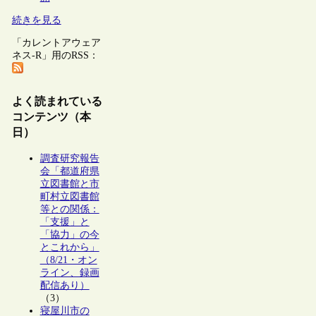
続きを見る
「カレントアウェア
ネス-R」用のRSS：
よく読まれている
コンテンツ（本
日）
調査研究報告
会「都道府県
立図書館と市
町村立図書館
等との関係：
「支援」と
「協力」の今
とこれから」
（8/21・オン
ライン、録画
配信あり）
（3）
寝屋川市の