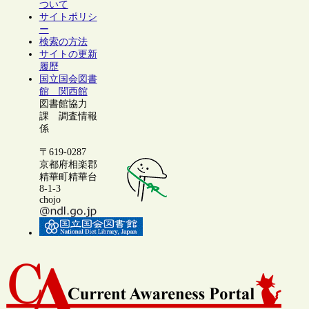
ついて
サイトポリシ
ー
検索の方法
サイトの更新
履歴
国立国会図書
館 関西館
図書館協力
課 調査情報
係
〒619-0287
京都府相楽郡
精華町精華台
8-1-3
chojo