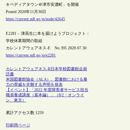
キペディアタウン＠津市安濃町」を開催
Posted 2020年11月30日
https://current.ndl.go.jp/node/42645
E2281 – 津高生に本を届けようプロジェクト：
学校休業期間の取組
カレントアウェアネス-E No.395 2020.07.30
https://current.ndl.go.jp/e2281
カレントアウェアネス-R
日本
学校図書館
企画
読書
米国図書館協会（ALA）、図書館における暴
力の脅威を非難する声明を発表
【イベント】「2022 年度障害者サービス担当
職員養成講座（基本編）」（8/2・オンライ
ン、東京）
累計アクセス数:
1259
印刷用ページ