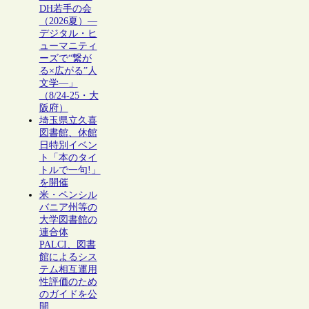
DH若手の会
（2026夏）―
デジタル・ヒ
ューマニティ
ーズで“繋が
る×広がる”人
文学―」
（8/24-25・大
阪府）
埼玉県立久喜
図書館、休館
日特別イベン
ト「本のタイ
トルで一句!」
を開催
米・ペンシル
バニア州等の
大学図書館の
連合体
PALCI、図書
館によるシス
テム相互運用
性評価のため
のガイドを公
開