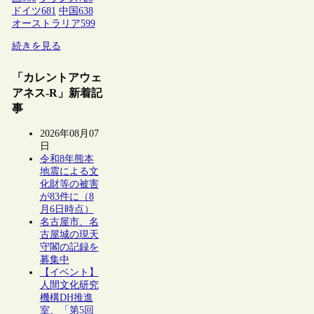
ドイツ
681
中国
638
オーストラリア
599
続きを見る
「カレントアウェ
アネス-R」新着記
事
2026年08月07
日
令和8年熊本
地震による文
化財等の被害
が83件に（8
月6日時点）
名古屋市、名
古屋城の現天
守閣の記録を
募集中
【イベント】
人間文化研究
機構DH推進
室、「第5回