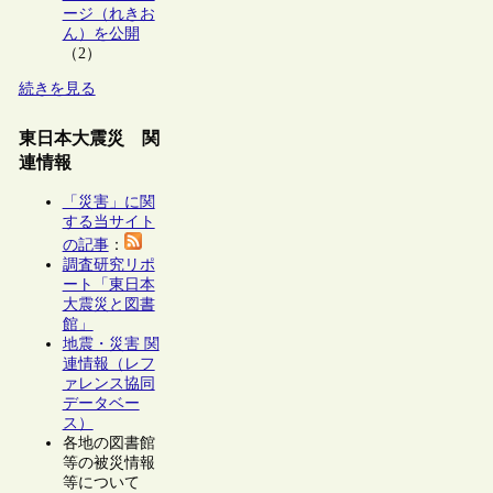
ージ（れきお
ん）を公開
（2）
続きを見る
東日本大震災 関
連情報
「災害」に関
する当サイト
の記事
：
調査研究リポ
ート「東日本
大震災と図書
館」
地震・災害 関
連情報（レフ
ァレンス協同
データベー
ス）
各地の図書館
等の被災情報
等について