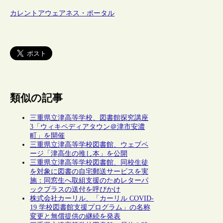
カレントアウェアネス・ポータル
類似の記事
三重県立津高等学校、図書館探究講座
3「ウィキペディアタウン＠津市安濃
町」を開催
三重県立津高等学校図書館、ウェブペ
ージ「津高生の推し本」を公開
三重県立津高等学校図書館、同校生徒
を対象に図書の自宅郵送サービスを実
施：同窓生へ取組支援のためレターパ
ックプラスの送付を呼びかけ
株式会社カーリル、「カーリル COVID-
19 学校図書館支援プログラム」の名称
変更と無償提供の継続を発表