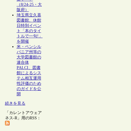
（8/24-25・大
阪府）
埼玉県立久喜
図書館、休館
日特別イベン
ト「本のタイ
トルで一句!」
を開催
米・ペンシル
バニア州等の
大学図書館の
連合体
PALCI、図書
館によるシス
テム相互運用
性評価のため
のガイドを公
開
続きを見る
「カレントアウェア
ネス-R」用のRSS：