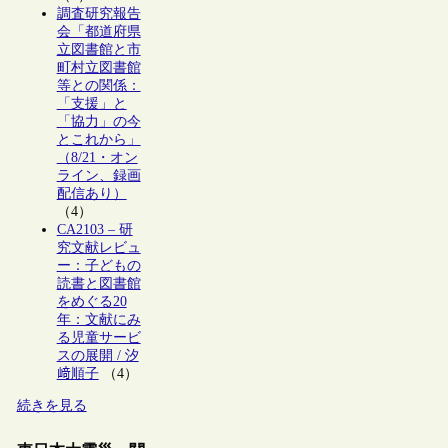
調査研究報告
会「都道府県
立図書館と市
町村立図書館
等との関係：
「支援」と
「協力」の今
とこれから」
（8/21・オン
ライン、録画
配信あり）
（4）
CA2103 – 研
究文献レビュ
ー：子どもの
読書と図書館
をめぐる20
年：文献にみ
る児童サービ
スの展開 / 汐
﨑順子
（4）
続きを見る