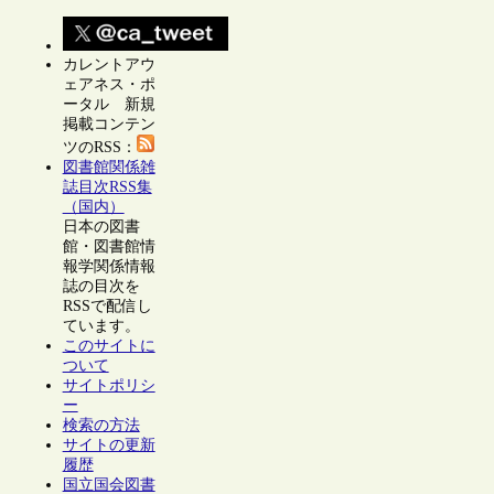
カレントアウ
ェアネス・ポ
ータル 新規
掲載コンテン
ツのRSS：
図書館関係雑
誌目次RSS集
（国内）
日本の図書
館・図書館情
報学関係情報
誌の目次を
RSSで配信し
ています。
このサイトに
ついて
サイトポリシ
ー
検索の方法
サイトの更新
履歴
国立国会図書