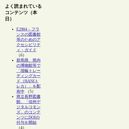
よく読まれている
コンテンツ（本
日）
E2904 – フラ
ンスの図書館
等のためのア
クセシビリテ
ィ・ガイド
（6）
群馬県、県内
の博物館等で
「埴輪トレー
ディングカー
ド（HANIト
レカ）」を配
布中
（5）
県立長野図書
館、「信州デ
ジタルコモン
ズ」のコンテ
ンツにDOIの
付与を開始
（4）