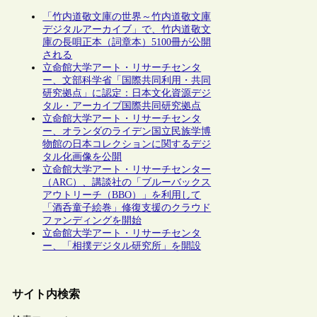
「竹内道敬文庫の世界～竹内道敬文庫
デジタルアーカイブ」で、竹内道敬文
庫の長唄正本（詞章本）5100冊が公開
される
立命館大学アート・リサーチセンタ
ー、文部科学省「国際共同利用・共同
研究拠点」に認定：日本文化資源デジ
タル・アーカイブ国際共同研究拠点
立命館大学アート・リサーチセンタ
ー、オランダのライデン国立民族学博
物館の日本コレクションに関するデジ
タル化画像を公開
立命館大学アート・リサーチセンター
（ARC）、講談社の「ブルーバックス
アウトリーチ（BBO）」を利用して
「酒呑童子絵巻」修復支援のクラウド
ファンディングを開始
立命館大学アート・リサーチセンタ
ー、「相撲デジタル研究所」を開設
サイト内検索