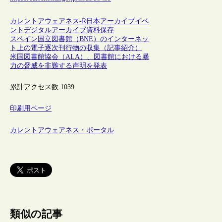
カレントアウェアネス-R
日本
アーカイブ
イベ
ント
デジタルアーカイブ
資料保存
スペイン国立図書館（BNE）のインターネッ
ト上の電子逐次刊行物の収集（記事紹介）
米国図書館協会（ALA）、図書館における暴
力の脅威を非難する声明を発表
累計アクセス数:
1039
印刷用ページ
カレントアウェアネス・ポータル
類似の記事