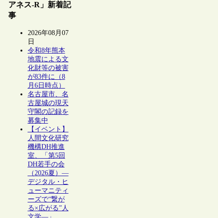
アネス-R」新着記
事
2026年08月07
日
令和8年熊本
地震による文
化財等の被害
が83件に（8
月6日時点）
名古屋市、名
古屋城の現天
守閣の記録を
募集中
【イベント】
人間文化研究
機構DH推進
室、「第5回
DH若手の会
（2026夏）―
デジタル・ヒ
ューマニティ
ーズで“繋が
る×広がる”人
文学―」