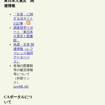
東日本大震災 関
連情報
「災害」に関
する当サイト
の記事
：
調査研究リポ
ート「東日本
大震災と図書
館」
地震・災害 関
連情報（レフ
ァレンス協同
データベー
ス）
各地の図書館
等の被災情報
等について
（外部リン
ク）
saveMLAK
CAポータルにつ
いて