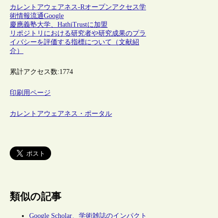
カレントアウェアネス-R
オープンアクセス
学
術情報流通
Google
慶應義塾大学、HathiTrustに加盟
リポジトリにおける研究者や研究成果のプラ
イバシーを評価する指標について（文献紹
介）
累計アクセス数:
1774
印刷用ページ
カレントアウェアネス・ポータル
類似の記事
Google Scholar、学術雑誌のインパクト