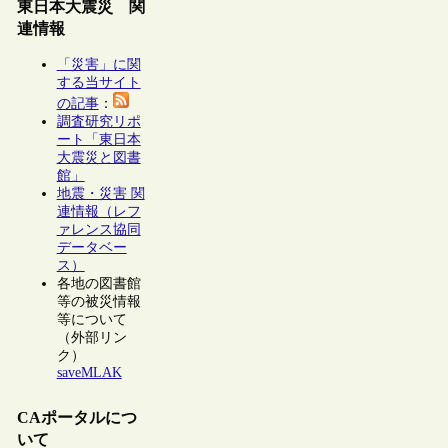
東日本大震災 関
連情報
「災害」に関
する当サイト
の記事
：
調査研究リポ
ート「東日本
大震災と図書
館」
地震・災害 関
連情報（レフ
ァレンス協同
データベー
ス）
各地の図書館
等の被災情報
等について
（外部リン
ク）
saveMLAK
CAポータルにつ
いて