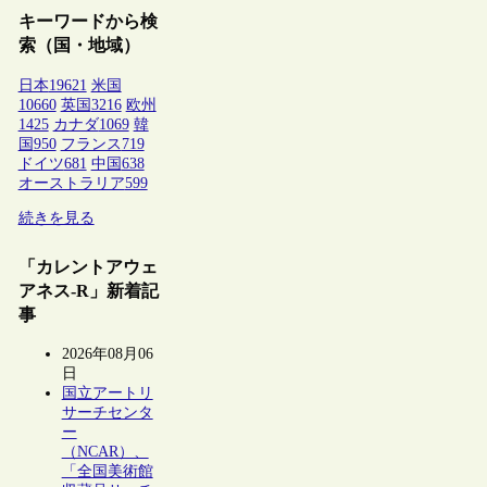
キーワードから検
索（国・地域）
日本
19621
米国
10660
英国
3216
欧州
1425
カナダ
1069
韓
国
950
フランス
719
ドイツ
681
中国
638
オーストラリア
599
続きを見る
「カレントアウェ
アネス-R」新着記
事
2026年08月06
日
国立アートリ
サーチセンタ
ー
（NCAR）、
「全国美術館