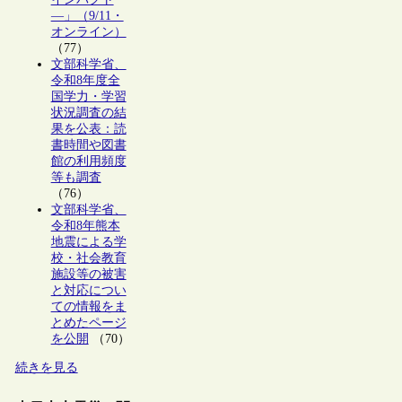
―」（9/11・
オンライン）
（77）
文部科学省、
令和8年度全
国学力・学習
状況調査の結
果を公表：読
書時間や図書
館の利用頻度
等も調査
（76）
文部科学省、
令和8年熊本
地震による学
校・社会教育
施設等の被害
と対応につい
ての情報をま
とめたページ
を公開
（70）
続きを見る