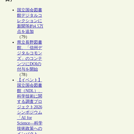
国立国会図書
館デジタルコ
レクションに
新聞等約4.5万
点を追加
（79）
県立長野図書
館、「信州デ
ジタルコモン
ズ」のコンテ
ンツにDOIの
付与を開始
（78）
【イベント】
国立国会図書
館（NDL）、
科学技術に関
する調査プロ
ジェクト2026
シンポジウム
「AI for
Science―科学
技術政策への
インパクト