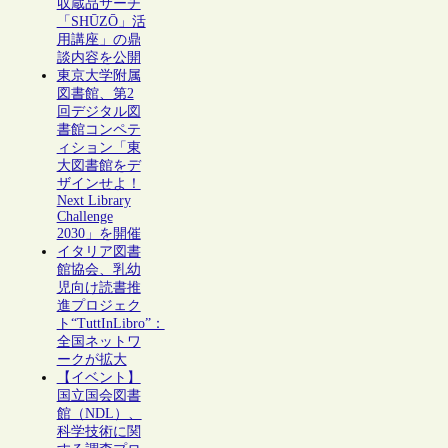
収蔵品サーチ
「SHŪZŌ」活
用講座」の鼎
談内容を公開
東京大学附属
図書館、第2
回デジタル図
書館コンペテ
ィション「東
大図書館をデ
ザインせよ！
Next Library
Challenge
2030」を開催
イタリア図書
館協会、乳幼
児向け読書推
進プロジェク
ト“TuttInLibro”：
全国ネットワ
ークが拡大
【イベント】
国立国会図書
館（NDL）、
科学技術に関