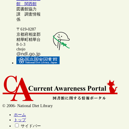
館 関西館
図書館協力
課 調査情報
係
〒619-0287
京都府相楽郡
精華町精華台
8-1-3
chojo
© 2006- National Diet Library
ホーム
トップ
サイドバー