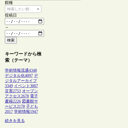
館種
検索したい館種を選択してください
投稿日
～
検索
キーワードから検
索（テーマ）
学術情報流通
4348
デジタル化
4097
デ
ジタルアーカイブ
3349
イベント
3007
災害
2753
オープン
アクセス
2678
電子
書籍
2226
図書館サ
ービス
2178
子ども
2017
学術情報
1947
続きを見る