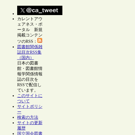
カレントアウ
ェアネス・ポ
ータル 新規
掲載コンテン
ツのRSS：
図書館関係雑
誌目次RSS集
（国内）
日本の図書
館・図書館情
報学関係情報
誌の目次を
RSSで配信し
ています。
このサイトに
ついて
サイトポリシ
ー
検索の方法
サイトの更新
履歴
国立国会図書