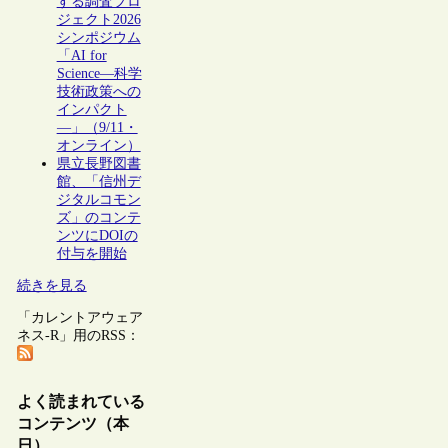
する調査プロ
ジェクト2026
シンポジウム
「AI for
Science―科学
技術政策への
インパクト
―」（9/11・
オンライン）
県立長野図書
館、「信州デ
ジタルコモン
ズ」のコンテ
ンツにDOIの
付与を開始
続きを見る
「カレントアウェア
ネス-R」用のRSS：
よく読まれている
コンテンツ（本
日）