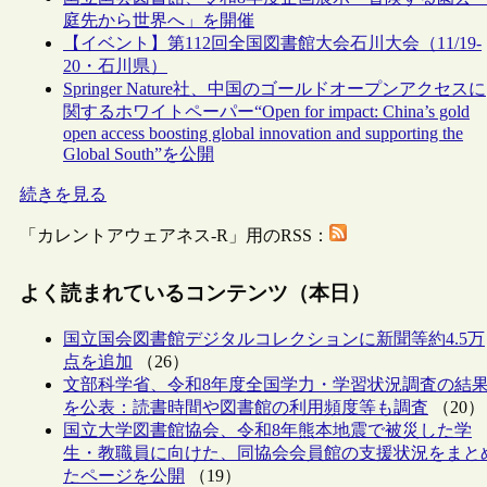
庭先から世界へ」を開催
【イベント】第112回全国図書館大会石川大会（11/19-
20・石川県）
Springer Nature社、中国のゴールドオープンアクセスに
関するホワイトペーパー“Open for impact: China’s gold
open access boosting global innovation and supporting the
Global South”を公開
続きを見る
「カレントアウェアネス-R」用のRSS：
よく読まれているコンテンツ（本日）
国立国会図書館デジタルコレクションに新聞等約4.5万
点を追加
（26）
文部科学省、令和8年度全国学力・学習状況調査の結
を公表：読書時間や図書館の利用頻度等も調査
（20）
国立大学図書館協会、令和8年熊本地震で被災した学
生・教職員に向けた、同協会会員館の支援状況をまと
たページを公開
（19）