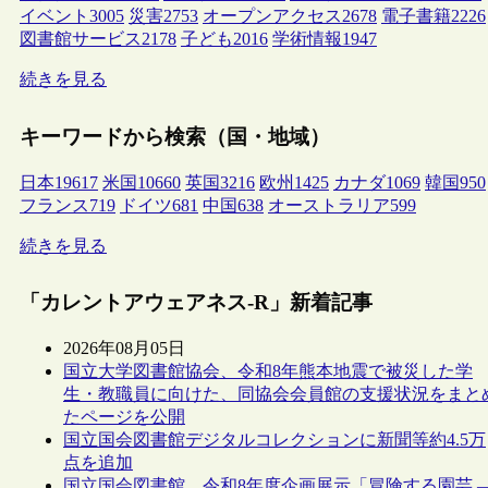
イベント
3005
災害
2753
オープンアクセス
2678
電子書籍
2226
図書館サービス
2178
子ども
2016
学術情報
1947
続きを見る
キーワードから検索（国・地域）
日本
19617
米国
10660
英国
3216
欧州
1425
カナダ
1069
韓国
950
フランス
719
ドイツ
681
中国
638
オーストラリア
599
続きを見る
「カレントアウェアネス-R」新着記事
2026年08月05日
国立大学図書館協会、令和8年熊本地震で被災した学
生・教職員に向けた、同協会会員館の支援状況をまと
たページを公開
国立国会図書館デジタルコレクションに新聞等約4.5万
点を追加
国立国会図書館、令和8年度企画展示「冒険する園芸 