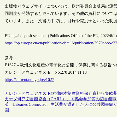
出版物とウェブサイトについては、欧州委員会出版局の運営委員会（M
同制度が発効すると述べています。その他の資料について
ています。また、文書の中では、目録や識別子といった制
EU legal deposit scheme（Publications Office of the EU, 2022/6/
https://op.europa.eu/en/publication-detail/-/publication/3970ecec
参考：
E1627 – 欧州文化遺産の電子化と公開，保存に関する勧告
カレントアウェアネス-E No.270 2014.11.13
https://current.ndl.go.jp/e1627
カレントアウェアネス-R
欧州
納本制度
資料保存
資料収集
欧州
カナダ研究図書館協会（CARL）、同協会参加館の図書館
英・Libraries Connected、生活費が逼迫した人に
開