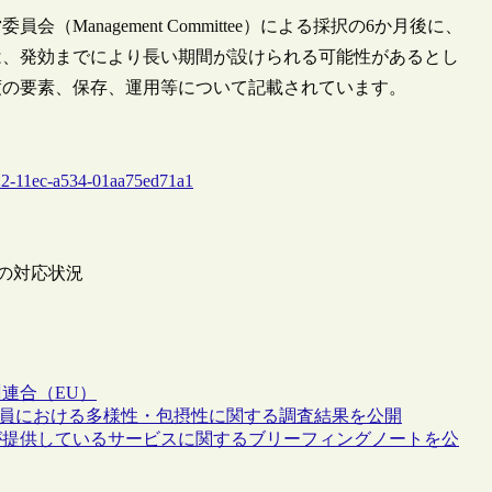
anagement Committee）による採択の6か月後に、
は、発効までにより長い期間が設けられる可能性があるとし
度の要素、保存、運用等について記載されています。
1）
-e222-11ec-a534-01aa75ed71a1
への対応状況
連合（EU）
職員における多様性・包摂性に関する調査結果を公開
公共図書館が提供しているサービスに関するブリーフィングノートを公