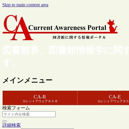
Skip to main content area
図書館界、図書館情報学に関
す。
メインメニュー
CA-R
CA-E
カレントアウェアネス-R
カレントアウェアネス
検索フォーム
詳細検索