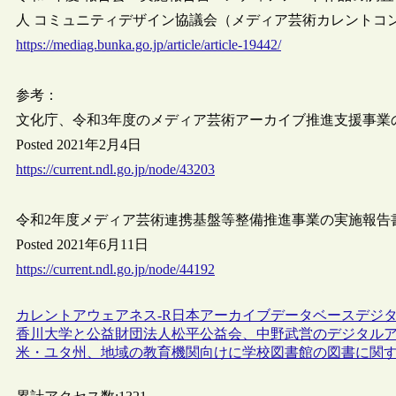
人 コミュニティデザイン協議会（メディア芸術カレントコンテンツ,
https://mediag.bunka.go.jp/article/article-19442/
参考：
文化庁、令和3年度のメディア芸術アーカイブ推進支援事業
Posted 2021年2月4日
https://current.ndl.go.jp/node/43203
令和2年度メディア芸術連携基盤等整備推進事業の実施報告
Posted 2021年6月11日
https://current.ndl.go.jp/node/44192
カレントアウェアネス-R
日本
アーカイブ
データベース
デジ
香川大学と公益財団法人松平公益会、中野武営のデジタル
米・ユタ州、地域の教育機関向けに学校図書館の図書に関