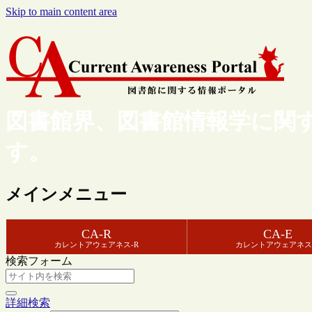
Skip to main content area
図書館界、図書館情報学に関
す。
メインメニュー
CA-R
CA-E
カレントアウェアネス-R
カレントアウェアネス
検索フォーム
詳細検索