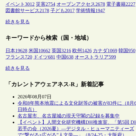
イベント
3012
災害
2754
オープンアクセス
2678
電子書籍
2227
図書館サービス
2178
子ども
2017
学術情報
1947
続きを見る
キーワードから検索（国・地域）
日本
19628
米国
10662
英国
3216
欧州
1426
カナダ
1069
韓国
950
フランス
720
ドイツ
681
中国
638
オーストラリア
599
続きを見る
「カレントアウェアネス-R」新着記事
2026年08月07日
令和8年熊本地震による文化財等の被害が83件に（8月
日時点）
名古屋市、名古屋城の現天守閣の記録を募集中
【イベント】人間文化研究機構DH推進室、「第5回 D
若手の会（2026夏）―デジタル・ヒューマニティーズ
で“繋がる×広がる”人文学―」（8/24-25・大阪府）