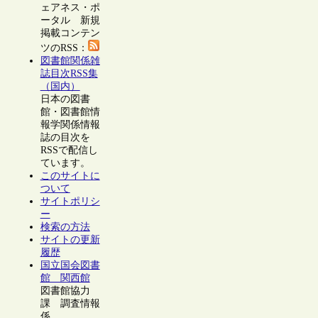
ェアネス・ポ
ータル 新規
掲載コンテン
ツのRSS：
図書館関係雑
誌目次RSS集
（国内）
日本の図書
館・図書館情
報学関係情報
誌の目次を
RSSで配信し
ています。
このサイトに
ついて
サイトポリシ
ー
検索の方法
サイトの更新
履歴
国立国会図書
館 関西館
図書館協力
課 調査情報
係