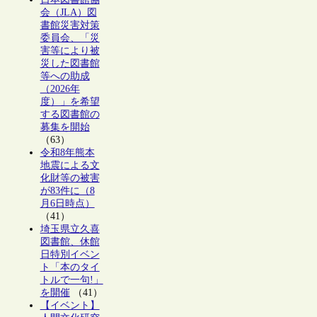
会（JLA）図
書館災害対策
委員会、「災
害等により被
災した図書館
等への助成
（2026年
度）」を希望
する図書館の
募集を開始
（63）
令和8年熊本
地震による文
化財等の被害
が83件に（8
月6日時点）
（41）
埼玉県立久喜
図書館、休館
日特別イベン
ト「本のタイ
トルで一句!」
を開催
（41）
【イベント】