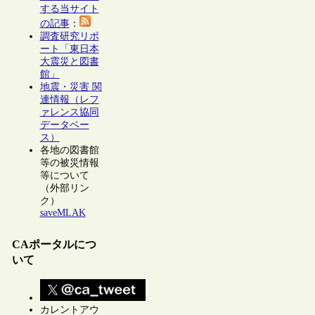
する当サイト
の記事
：
調査研究リポ
ート「東日本
大震災と図書
館」
地震・災害 関
連情報（レフ
ァレンス協同
データベー
ス）
各地の図書館
等の被災情報
等について
（外部リン
ク）
saveMLAK
CAポータルにつ
いて
カレントアウ