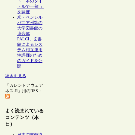
ト「本のタイ
トルで一句!」
を開催
米・ペンシル
バニア州等の
大学図書館の
連合体
PALCI、図書
館によるシス
テム相互運用
性評価のため
のガイドを公
開
続きを見る
「カレントアウェア
ネス-R」用のRSS：
よく読まれている
コンテンツ（本
日）
日本図書館協