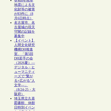
令和8年熊本
地震による文
化財等の被害
が83件に（8
月6日時点）
名古屋市、名
古屋城の現天
守閣の記録を
募集中
【イベント】
人間文化研究
機構DH推進
室、「第5回
DH若手の会
（2026夏）―
デジタル・ヒ
ューマニティ
ーズで“繋が
る×広がる”人
文学―」
（8/24-25・大
阪府）
埼玉県立久喜
図書館、休館
日特別イベン