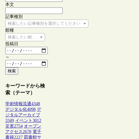
本文
記事種別
検索したい記事種別を選択してください
館種
検索したい館種を選択してください
投稿日
～
検索
キーワードから検
索（テーマ）
学術情報流通
4348
デジタル化
4098
デ
ジタルアーカイブ
3349
イベント
3012
災害
2754
オープン
アクセス
2678
電子
書籍
2227
図書館サ