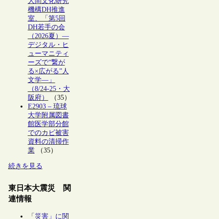
人間文化研究
機構DH推進
室、「第5回
DH若手の会
（2026夏）―
デジタル・ヒ
ューマニティ
ーズで“繋が
る×広がる”人
文学―」
（8/24-25・大
阪府）
（35）
E2903 – 琉球
大学附属図書
館医学部分館
でのカビ被害
資料の清掃作
業
（35）
続きを見る
東日本大震災 関
連情報
「災害」に関