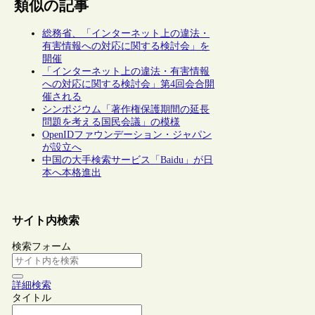
類似の記事
総務省、「インターネット上の違法・
有害情報への対応に関する検討会」を
開催
「インターネット上の違法・有害情報
への対応に関する検討会」第4回会合開
催される
シンポジウム「著作権保護期間の延長
問題を考える国民会議」の模様
OpenIDファウンデーション・ジャパン
が設立へ
中国の大手検索サービス「Baidu」が日
本へ本格進出
サイト内検索
検索フォーム
詳細検索
タイトル