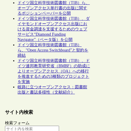
ドイツ国立科学技術図書館（TIB）ら、
オープンアクセス単行書の出版に関す
るポジションペーパーを公開
ドイツ国立科学技術図書館（TIB）、ダ
イヤモンドオープンアクセス出版にお
ける資金調達を支援するためのウェブ
サービス“Diamond Funding
Navigator”（ベータ版）を公開
ドイツ国立科学技術図書館（TIB）
ら、“Open Access Switchboard”と契約を
締結
ドイツ国立科学技術図書館（TIB）、ド
イツ連邦教育研究省（BMBF）の助成に
よりオープンアクセス（OA）への移行
を推進するための3種類のプロジェクト
を実施
岐路に立つオープンアクセス：図書館
出版と書誌多様性（文献紹介）
サイト内検索
検索フォーム