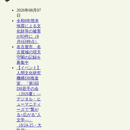
2026年08月07
日
令和8年熊本
地震による文
化財等の被害
が83件に（8
月6日時点）
名古屋市、名
古屋城の現天
守閣の記録を
募集中
【イベント】
人間文化研究
機構DH推進
室、「第5回
DH若手の会
（2026夏）―
デジタル・ヒ
ューマニティ
ーズで“繋が
る×広がる”人
文学―」
（8/24-25・大