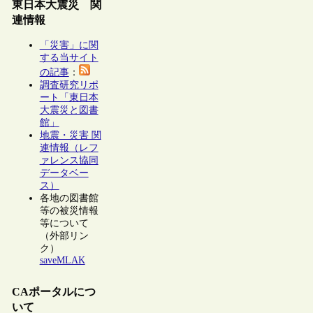
東日本大震災 関
連情報
「災害」に関
する当サイト
の記事
：
調査研究リポ
ート「東日本
大震災と図書
館」
地震・災害 関
連情報（レフ
ァレンス協同
データベー
ス）
各地の図書館
等の被災情報
等について
（外部リン
ク）
saveMLAK
CAポータルにつ
いて