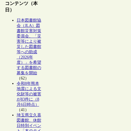
コンテンツ（本
日）
日本図書館協
会（JLA）図
書館災害対策
委員会、「災
害等により被
災した図書館
等への助成
（2026年
度）」を希望
する図書館の
募集を開始
（62）
令和8年熊本
地震による文
化財等の被害
が83件に（8
月6日時点）
（41）
埼玉県立久喜
図書館、休館
日特別イベン
ト「本のタイ