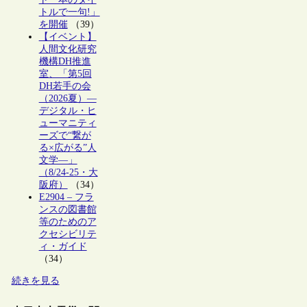
トルで一句!」
を開催
（39）
【イベント】
人間文化研究
機構DH推進
室、「第5回
DH若手の会
（2026夏）―
デジタル・ヒ
ューマニティ
ーズで“繋が
る×広がる”人
文学―」
（8/24-25・大
阪府）
（34）
E2904 – フラ
ンスの図書館
等のためのア
クセシビリテ
ィ・ガイド
（34）
続きを見る