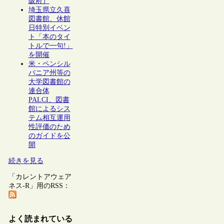
阪府）
埼玉県立久喜
図書館、休館
日特別イベン
ト「本のタイ
トルで一句!」
を開催
米・ペンシル
バニア州等の
大学図書館の
連合体
PALCI、図書
館によるシス
テム相互運用
性評価のため
のガイドを公
開
続きを見る
「カレントアウェア
ネス-R」用のRSS：
よく読まれている