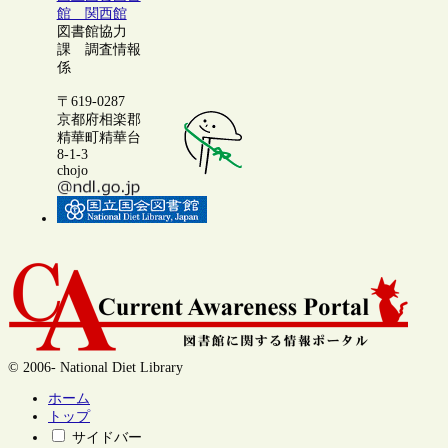
館 関西館
図書館協力
課 調査情報
係
〒619-0287
京都府相楽郡
精華町精華台
8-1-3
chojo
© 2006- National Diet Library
ホーム
トップ
サイドバー