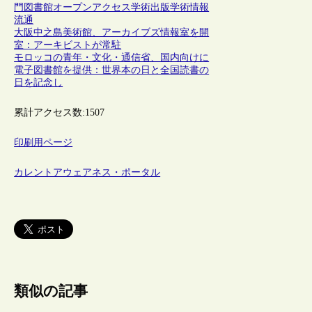
門図書館
オープンアクセス
学術出版
学術情報
流通
大阪中之島美術館、アーカイブズ情報室を開
室：アーキビストが常駐
モロッコの青年・文化・通信省、国内向けに
電子図書館を提供：世界本の日と全国読書の
日を記念し
累計アクセス数:
1507
印刷用ページ
カレントアウェアネス・ポータル
類似の記事