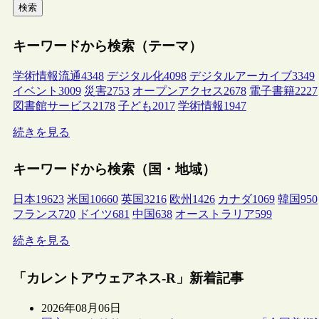
検索
キーワードから検索（テーマ）
学術情報流通
4348
デジタル化
4098
デジタルアーカイブ
3349
イベント
3009
災害
2753
オープンアクセス
2678
電子書籍
2227
図書館サービス
2178
子ども
2017
学術情報
1947
続きを見る
キーワードから検索（国・地域）
日本
19623
米国
10660
英国
3216
欧州
1426
カナダ
1069
韓国
950
フランス
720
ドイツ
681
中国
638
オーストラリア
599
続きを見る
「カレントアウェアネス-R」新着記事
2026年08月06日