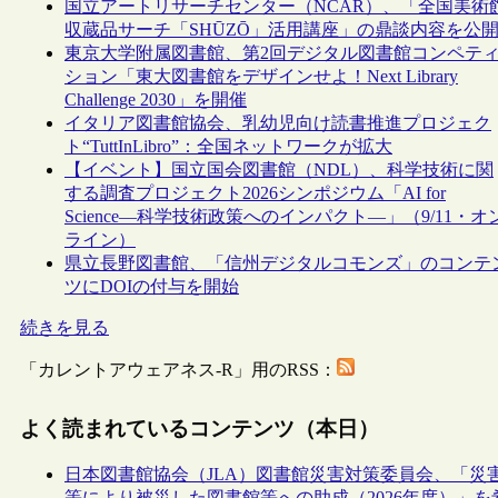
国立アートリサーチセンター（NCAR）、「全国美術
収蔵品サーチ「SHŪZŌ」活用講座」の鼎談内容を公
東京大学附属図書館、第2回デジタル図書館コンペテ
ション「東大図書館をデザインせよ！Next Library
Challenge 2030」を開催
イタリア図書館協会、乳幼児向け読書推進プロジェク
ト“TuttInLibro”：全国ネットワークが拡大
【イベント】国立国会図書館（NDL）、科学技術に関
する調査プロジェクト2026シンポジウム「AI for
Science―科学技術政策へのインパクト―」（9/11・オ
ライン）
県立長野図書館、「信州デジタルコモンズ」のコンテ
ツにDOIの付与を開始
続きを見る
「カレントアウェアネス-R」用のRSS：
よく読まれているコンテンツ（本日）
日本図書館協会（JLA）図書館災害対策委員会、「災
等により被災した図書館等への助成（2026年度）」を