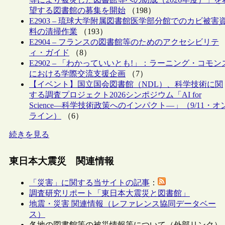
望する図書館の募集を開始
（198）
E2903 – 琉球大学附属図書館医学部分館でのカビ被害
料の清掃作業
（193）
E2904 – フランスの図書館等のためのアクセシビリテ
ィ・ガイド
（8）
E2902 – 「わかっていいとも!」：ラーニング・コモン
における学際交流支援企画
（7）
【イベント】国立国会図書館（NDL）、科学技術に関
する調査プロジェクト2026シンポジウム「AI for
Science―科学技術政策へのインパクト―」（9/11・オ
ライン）
（6）
続きを見る
東日本大震災 関連情報
「災害」に関する当サイトの記事
：
調査研究リポート「東日本大震災と図書館」
地震・災害 関連情報（レファレンス協同データベー
ス）
各地の図書館等の被災情報等について（外部リンク）