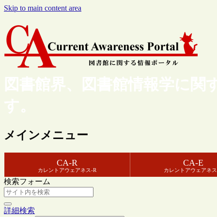
Skip to main content area
図書館界、図書館情報学に関
す。
メインメニュー
CA-R
CA-E
カレントアウェアネス-R
カレントアウェアネス
検索フォーム
詳細検索