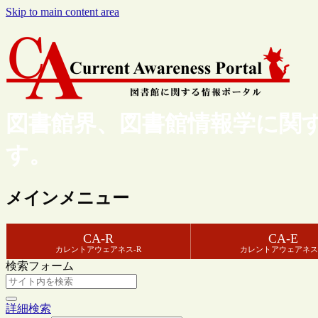
Skip to main content area
図書館界、図書館情報学に関
す。
メインメニュー
CA-R
CA-E
カレントアウェアネス-R
カレントアウェアネス
検索フォーム
詳細検索