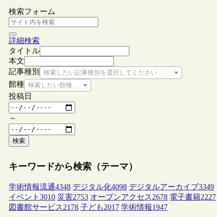
検索フォーム
詳細検索
タイトル
本文
記事種別
検索したい記事種別を選択してください
館種
検索したい館種を選択してください
投稿日
～
検索
キーワードから検索（テーマ）
学術情報流通
4348
デジタル化
4098
デジタルアーカイブ
3349
イベント
3010
災害
2753
オープンアクセス
2678
電子書籍
2227
図書館サービス
2178
子ども
2017
学術情報
1947