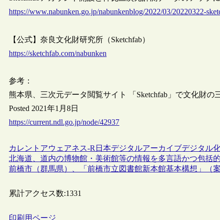
https://www.nabunken.go.jp/nabunkenblog/2022/03/20220322-sket
【公式】奈良文化財研究所（Sketchfab）
https://sketchfab.com/nabunken
参考：
熊本県、三次元データ閲覧サイト 「Sketchfab」で文化財
Posted 2021年1月8日
https://current.ndl.go.jp/node/42937
カレントアウェアネス-R
日本
デジタルアーカイブ
デジタル
北海道、道内の博物館・美術館等の情報を多言語かつ包括
前橋市（群馬県）、「前橋市立図書館新本館基本構想」（
累計アクセス数:
1331
印刷用ページ