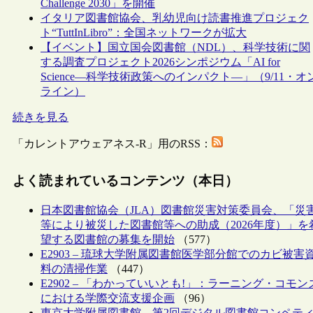
Challenge 2030」を開催
イタリア図書館協会、乳幼児向け読書推進プロジェク
ト“TuttInLibro”：全国ネットワークが拡大
【イベント】国立国会図書館（NDL）、科学技術に関
する調査プロジェクト2026シンポジウム「AI for
Science―科学技術政策へのインパクト―」（9/11・オ
ライン）
続きを見る
「カレントアウェアネス-R」用のRSS：
よく読まれているコンテンツ（本日）
日本図書館協会（JLA）図書館災害対策委員会、「災
等により被災した図書館等への助成（2026年度）」を
望する図書館の募集を開始
（577）
E2903 – 琉球大学附属図書館医学部分館でのカビ被害
料の清掃作業
（447）
E2902 – 「わかっていいとも!」：ラーニング・コモン
における学際交流支援企画
（96）
東京大学附属図書館、第2回デジタル図書館コンペテ