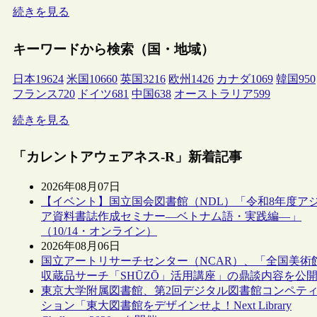
続きを見る
キーワードから検索（国・地域）
日本
19624
米国
10660
英国
3216
欧州
1426
カナダ
1069
韓国
950
フランス
720
ドイツ
681
中国
638
オーストラリア
599
続きを見る
「カレントアウェアネス-R」新着記事
2026年08月07日
【イベント】国立国会図書館（NDL）「令和8年度ア
ア資料書誌作成セミナー―ベトナム語・実践編―」
（10/14・オンライン）
2026年08月06日
国立アートリサーチセンター（NCAR）、「全国美術
収蔵品サーチ「SHŪZŌ」活用講座」の鼎談内容を公
東京大学附属図書館、第2回デジタル図書館コンペテ
ション「東大図書館をデザインせよ！Next Library