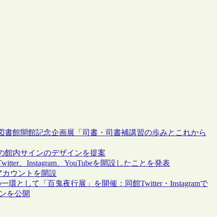
新図書館開館記念企画展「司書・司書補講習の歩みとこれから
の館内サインのデザインを提案
、Instagram、YouTubeを開設したことを発表
グのアカウントを開設
として「百鬼夜行展」を開催：同館Twitter・Instagramで
ンを公開