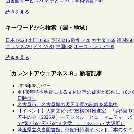
図書館サービス
2178
子ども
2017
学術情報
1947
続きを見る
キーワードから検索（国・地域）
日本
19628
米国
10662
英国
3216
欧州
1426
カナダ
1069
韓国
950
フランス
720
ドイツ
681
中国
638
オーストラリア
599
続きを見る
「カレントアウェアネス-R」新着記事
2026年08月07日
令和8年熊本地震による文化財等の被害が83件に（8月
日時点）
名古屋市、名古屋城の現天守閣の記録を募集中
【イベント】人間文化研究機構DH推進室、「第5回 D
若手の会（2026夏）―デジタル・ヒューマニティーズ
で“繋がる×広がる”人文学―」（8/24-25・大阪府）
埼玉県立久喜図書館、休館日特別イベント「本のタイ