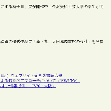
かにする椅子Ⅲ」展が開催中：金沢美術工芸大学の学生が同
る課題の優秀作品展『新・九工大附属図書館の設計』を開催
tter）
ウェブサイト
企画
図書館広報
rchによる包括的アプローチについて（文献紹介）
すい情報提供」（3/20・大阪）