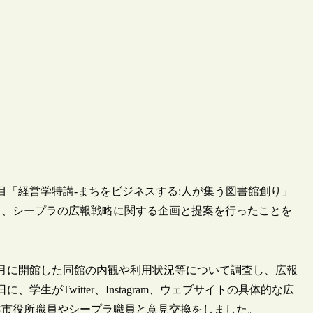
科目「経営学特講-まちをビジネスする:人が集う図書館創り」
て、シープラの広報戦略に関する企画と提案を行ったことを
、9月に開館した同館の内観や利用状況等について調査し、広報
学生がTwitter、Instagram、ウェブサイトの具体的な広
津市役所職員やシープラ職員と意見交換をしました。