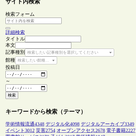
サイト内検索
検索フォーム
詳細検索
タイトル
本文
記事種別
検索したい記事種別を選択してください
館種
検索したい館種を選択してください
投稿日
～
検索
キーワードから検索（テーマ）
学術情報流通
4348
デジタル化
4098
デジタルアーカイブ
3349
イベント
3012
災害
2754
オープンアクセス
2678
電子書籍
2227