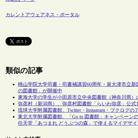
カレントアウェアネス・ポータル
類似の記事
桃山学院大学司書・司書補講習60周年・泉大津市立
の図書館」が開催中
東海大学の学生が小田原市立中央図書館（神奈川県）
弥彦村（新潟県）、弥彦村図書館「らいわ弥彦」公式Twitter
琉球大学附属図書館、Twitter・Instagram・ブクロ
東北大学附属図書館、「Go to 図書館」キャンペーンの一環
任天堂「あつまれ どうぶつの森」で使えるマイデザイ