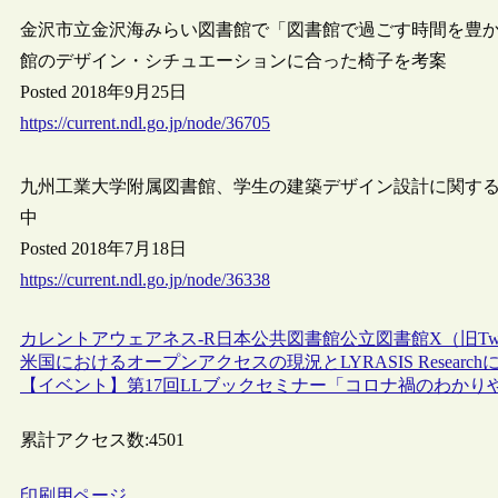
金沢市立金沢海みらい図書館で「図書館で過ごす時間を豊
館のデザイン・シチュエーションに合った椅子を考案
Posted 2018年9月25日
https://current.ndl.go.jp/node/36705
九州工業大学附属図書館、学生の建築デザイン設計に関す
中
Posted 2018年7月18日
https://current.ndl.go.jp/node/36338
カレントアウェアネス-R
日本
公共図書館
公立図書館
X（旧Twi
米国におけるオープンアクセスの現況とLYRASIS Resea
【イベント】第17回LLブックセミナー「コロナ禍のわかりや
累計アクセス数:
4501
印刷用ページ