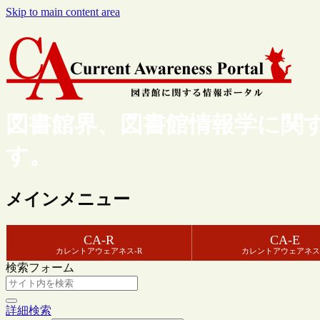
Skip to main content area
図書館界、図書館情報学に関
す。
メインメニュー
CA-R
CA-E
カレントアウェアネス-R
カレントアウェアネス
検索フォーム
詳細検索