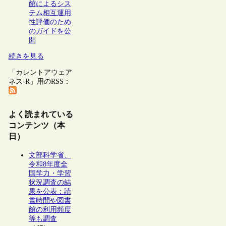
館によるシス
テム相互運用
性評価のため
のガイドを公
開
続きを見る
「カレントアウェア
ネス-R」用のRSS：
よく読まれている
コンテンツ（本
日）
文部科学省、
令和8年度全
国学力・学習
状況調査の結
果を公表：読
書時間や図書
館の利用頻度
等も調査