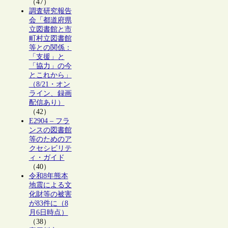
（47）
調査研究報告
会「都道府県
立図書館と市
町村立図書館
等との関係：
「支援」と
「協力」の今
とこれから」
（8/21・オン
ライン、録画
配信あり）
（42）
E2904 – フラ
ンスの図書館
等のためのア
クセシビリテ
ィ・ガイド
（40）
令和8年熊本
地震による文
化財等の被害
が83件に（8
月6日時点）
（38）