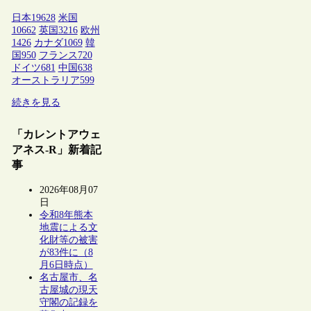
日本
19628
米国
10662
英国
3216
欧州
1426
カナダ
1069
韓
国
950
フランス
720
ドイツ
681
中国
638
オーストラリア
599
続きを見る
「カレントアウェ
アネス-R」新着記
事
2026年08月07
日
令和8年熊本
地震による文
化財等の被害
が83件に（8
月6日時点）
名古屋市、名
古屋城の現天
守閣の記録を