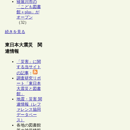
寝屋川市の
「こども図書
館＋plus」が
オープン
（32）
続きを見る
東日本大震災 関
連情報
「災害」に関
する当サイト
の記事
：
調査研究リポ
ート「東日本
大震災と図書
館」
地震・災害 関
連情報（レフ
ァレンス協同
データベー
ス）
各地の図書館