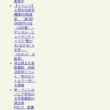
募集中
【イベント】
人間文化研究
機構DH推進
室、「第5回
DH若手の会
（2026夏）―
デジタル・ヒ
ューマニティ
ーズで“繋が
る×広がる”人
文学―」
（8/24-25・大
阪府）
埼玉県立久喜
図書館、休館
日特別イベン
ト「本のタイ
トルで一句!」
を開催
米・ペンシル
バニア州等の
大学図書館の
連合体
PALCI、図書