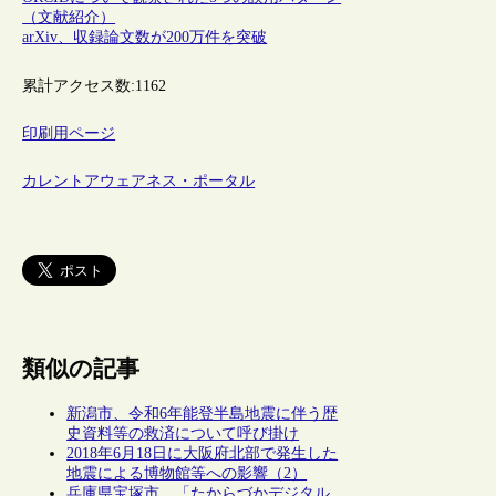
（文献紹介）
arXiv、収録論文数が200万件を突破
累計アクセス数:
1162
印刷用ページ
カレントアウェアネス・ポータル
類似の記事
新潟市、令和6年能登半島地震に伴う歴
史資料等の救済について呼び掛け
2018年6月18日に大阪府北部で発生した
地震による博物館等への影響（2）
兵庫県宝塚市、「たからづかデジタル