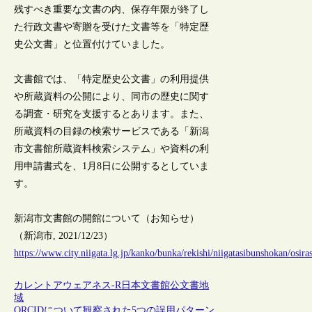
残すべき重要な文書の内、保存年限が終了し
た行政文書や寄贈を受けた文書等を「特定歴
史公文書」と位置付けていました。
文書館では、「特定歴史公文書」の利用提供
や所蔵資料の公開により、同市の歴史に関す
る調査・研究を支援するとあります。また、
所蔵資料の目録の検索サービスである「新潟
市文書館所蔵資料検索システム」や資料の利
用申請書式を、1月8日に公開するとしていま
す。
新潟市文書館の開館について（お知らせ）
（新潟市, 2021/12/23）
https://www.city.niigata.lg.jp/kanko/bunka/rekishi/niigatasibunshokan/osi
カレントアウェアネス-R
日本
文書館
公文書
地
域
ORCIDについて観察された5つの誤用パターン