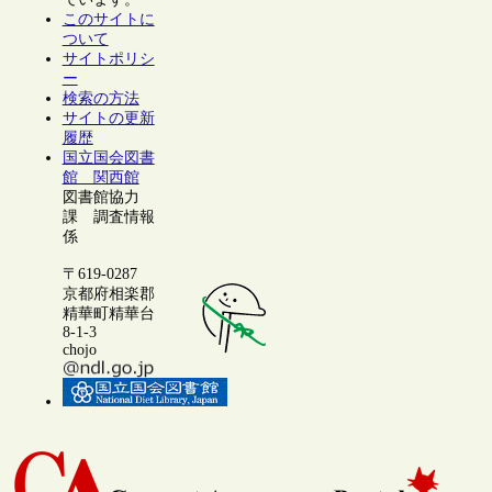
このサイトに
ついて
サイトポリシ
ー
検索の方法
サイトの更新
履歴
国立国会図書
館 関西館
図書館協力
課 調査情報
係
〒619-0287
京都府相楽郡
精華町精華台
8-1-3
chojo