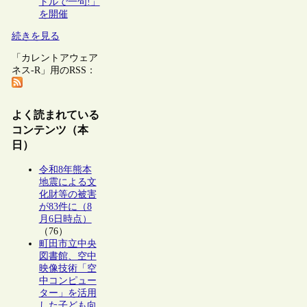
トルで一句!」
を開催
続きを見る
「カレントアウェア
ネス-R」用のRSS：
よく読まれている
コンテンツ（本
日）
令和8年熊本
地震による文
化財等の被害
が83件に（8
月6日時点）
（76）
町田市立中央
図書館、空中
映像技術「空
中コンピュー
ター」を活用
した子ども向