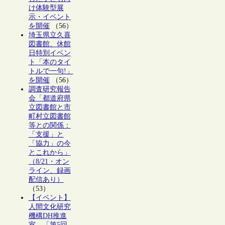
け体験型展
示・イベント
を開催
（56）
埼玉県立久喜
図書館、休館
日特別イベン
ト「本のタイ
トルで一句!」
を開催
（56）
調査研究報告
会「都道府県
立図書館と市
町村立図書館
等との関係：
「支援」と
「協力」の今
とこれから」
（8/21・オン
ライン、録画
配信あり）
（53）
【イベント】
人間文化研究
機構DH推進
室、「第5回