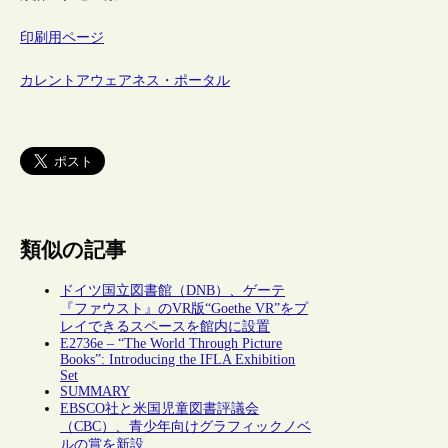
印刷用ページ
カレントアウェアネス・ポータル
類似の記事
ドイツ国立図書館（DNB）、ゲーテ
『ファウスト』のVR版“Goethe VR”をプ
レイできるスペースを館内に設置
E2736e – “The World Through Picture
Books”: Introducing the IFLA Exhibition
Set
SUMMARY
EBSCO社と米国児童図書評議会
（CBC）、青少年向けグラフィックノベ
ルの賞を新設