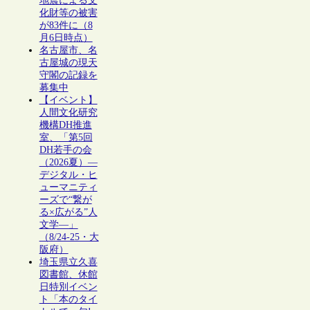
地震による文
化財等の被害
が83件に（8
月6日時点）
名古屋市、名
古屋城の現天
守閣の記録を
募集中
【イベント】
人間文化研究
機構DH推進
室、「第5回
DH若手の会
（2026夏）―
デジタル・ヒ
ューマニティ
ーズで“繋が
る×広がる”人
文学―」
（8/24-25・大
阪府）
埼玉県立久喜
図書館、休館
日特別イベン
ト「本のタイ