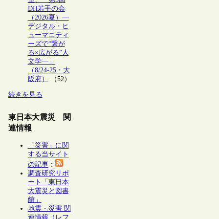
DH若手の会
（2026夏）―
デジタル・ヒ
ューマニティ
ーズで“繋が
る×広がる”人
文学―」
（8/24-25・大
阪府）
（52）
続きを見る
東日本大震災 関
連情報
「災害」に関
する当サイト
の記事
：
調査研究リポ
ート「東日本
大震災と図書
館」
地震・災害 関
連情報（レフ