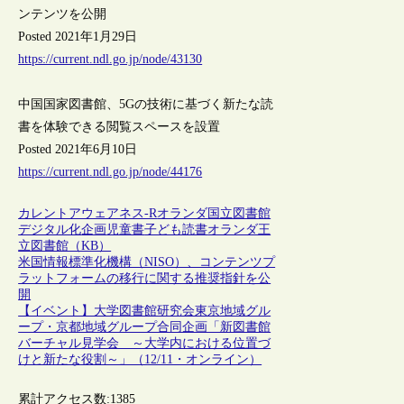
ンテンツを公開
Posted 2021年1月29日
https://current.ndl.go.jp/node/43130
中国国家図書館、5Gの技術に基づく新たな読
書を体験できる閲覧スペースを設置
Posted 2021年6月10日
https://current.ndl.go.jp/node/44176
カレントアウェアネス-R
オランダ
国立図書館
デジタル化
企画
児童書
子ども
読書
オランダ王
立図書館（KB）
米国情報標準化機構（NISO）、コンテンツプ
ラットフォームの移行に関する推奨指針を公
開
【イベント】大学図書館研究会東京地域グル
ープ・京都地域グループ合同企画「新図書館
バーチャル見学会 ～大学内における位置づ
けと新たな役割～」（12/11・オンライン）
累計アクセス数:
1385