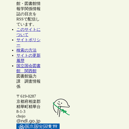
館・図書館情
報学関係情報
誌の目次を
RSSで配信し
ています。
このサイトに
ついて
サイトポリシ
ー
検索の方法
サイトの更新
履歴
国立国会図書
館 関西館
図書館協力
課 調査情報
係
〒619-0287
京都府相楽郡
精華町精華台
8-1-3
chojo