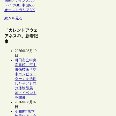
国
950
フランス
720
ドイツ
681
中国
638
オーストラリア
599
続きを見る
「カレントアウェ
アネス-R」新着記
事
2026年08月10
日
町田市立中央
図書館、空中
映像技術「空
中コンピュー
ター」を活用
した子ども向
け体験型展
示・イベント
を開催
2026年08月07
日
令和8年熊本