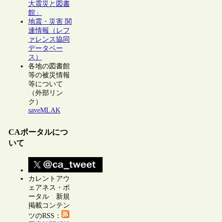
大震災と図書
館」
地震・災害 関
連情報（レフ
ァレンス協同
データベー
ス）
各地の図書館
等の被災情報
等について
（外部リン
ク）
saveMLAK
CAポータルにつ
いて
カレントアウ
ェアネス・ポ
ータル 新規
掲載コンテン
ツのRSS：