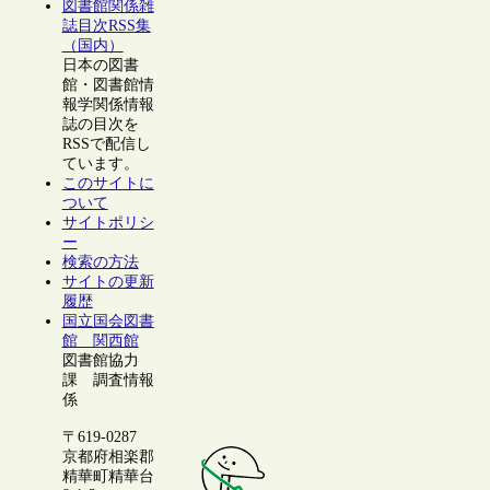
図書館関係雑
誌目次RSS集
（国内）
日本の図書
館・図書館情
報学関係情報
誌の目次を
RSSで配信し
ています。
このサイトに
ついて
サイトポリシ
ー
検索の方法
サイトの更新
履歴
国立国会図書
館 関西館
図書館協力
課 調査情報
係
〒619-0287
京都府相楽郡
精華町精華台