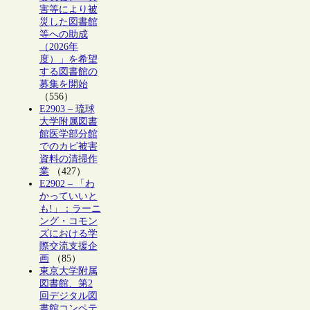
害等により被
災した図書館
等への助成
（2026年
度）」を希望
する図書館の
募集を開始
（556）
E2903 – 琉球
大学附属図書
館医学部分館
でのカビ被害
資料の清掃作
業
（427）
E2902 – 「わ
かっていいと
も!」：ラーニ
ング・コモン
ズにおける学
際交流支援企
画
（85）
東京大学附属
図書館、第2
回デジタル図
書館コンペテ