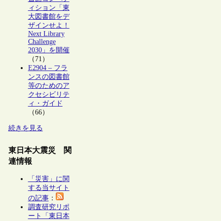
ィション「東
大図書館をデ
ザインせよ！
Next Library
Challenge
2030」を開催
（71）
E2904 – フラ
ンスの図書館
等のためのア
クセシビリテ
ィ・ガイド
（66）
続きを見る
東日本大震災 関
連情報
「災害」に関
する当サイト
の記事
：
調査研究リポ
ート「東日本