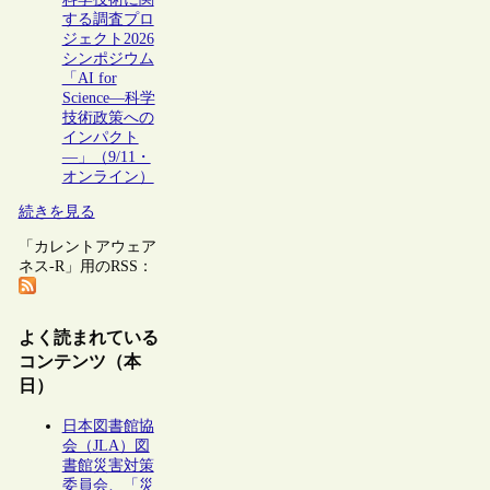
する調査プロ
ジェクト2026
シンポジウム
「AI for
Science―科学
技術政策への
インパクト
―」（9/11・
オンライン）
続きを見る
「カレントアウェア
ネス-R」用のRSS：
よく読まれている
コンテンツ（本
日）
日本図書館協
会（JLA）図
書館災害対策
委員会、「災