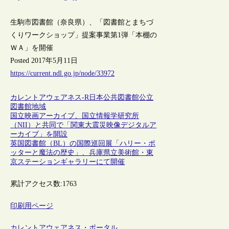
生駒市図書館（奈良県）、「図書館とまちづ
くりワークショップ」提案事業第1弾「本棚の
ＷＡ」を開催
Posted 2017年5月11日
https://current.ndl.go.jp/node/33972
カレントアウェアネス-R
日本
公共図書館
公立
図書館
地域
国立映画アーカイブ、国立情報学研究所
（NII）と共同で「関東大震災映像デジタルア
ーカイブ」を開設
英国図書館（BL）の国際巡回展「ハリー・ポ
ッターと魔法の歴史」、兵庫県立美術館・東
京ステーションギャラリーにて開催
累計アクセス数:
1763
印刷用ページ
カレントアウェアネス・ポータル