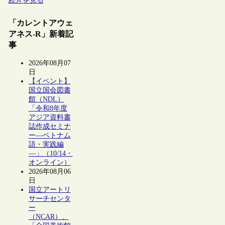
続きを見る
「カレントアウェ
アネス-R」新着記
事
2026年08月07
日
【イベント】
国立国会図書
館（NDL）
「令和8年度
アジア資料書
誌作成セミナ
ー―ベトナム
語・実践編
―」（10/14・
オンライン）
2026年08月06
日
国立アートリ
サーチセンタ
ー
（NCAR）、