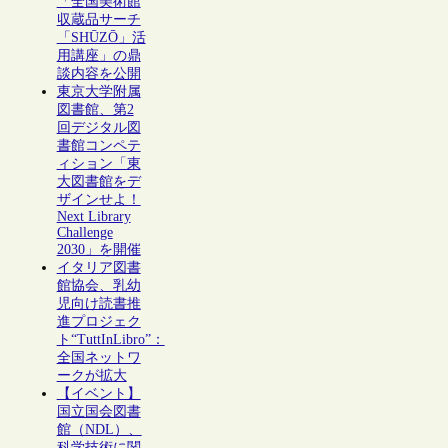
「全国美術館
収蔵品サーチ
「SHŪZŌ」活
用講座」の鼎
談内容を公開
東京大学附属
図書館、第2
回デジタル図
書館コンペテ
ィション「東
大図書館をデ
ザインせよ！
Next Library
Challenge
2030」を開催
イタリア図書
館協会、乳幼
児向け読書推
進プロジェク
ト“TuttInLibro”：
全国ネットワ
ークが拡大
【イベント】
国立国会図書
館（NDL）、
科学技術に関