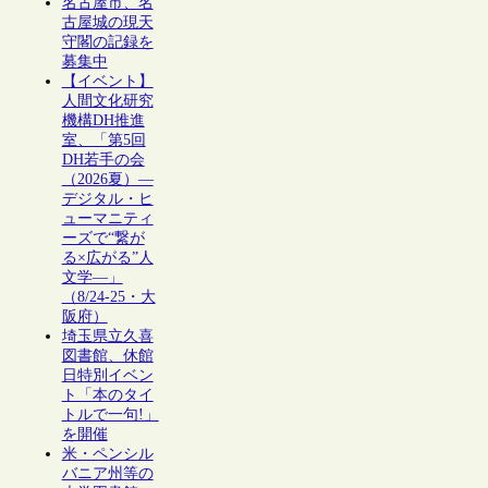
名古屋市、名
古屋城の現天
守閣の記録を
募集中
【イベント】
人間文化研究
機構DH推進
室、「第5回
DH若手の会
（2026夏）―
デジタル・ヒ
ューマニティ
ーズで“繋が
る×広がる”人
文学―」
（8/24-25・大
阪府）
埼玉県立久喜
図書館、休館
日特別イベン
ト「本のタイ
トルで一句!」
を開催
米・ペンシル
バニア州等の