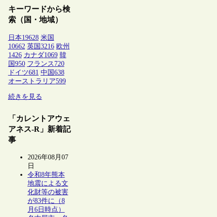
キーワードから検
索（国・地域）
日本
19628
米国
10662
英国
3216
欧州
1426
カナダ
1069
韓
国
950
フランス
720
ドイツ
681
中国
638
オーストラリア
599
続きを見る
「カレントアウェ
アネス-R」新着記
事
2026年08月07
日
令和8年熊本
地震による文
化財等の被害
が83件に（8
月6日時点）