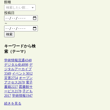
館種
検索したい館種を選択してください
投稿日
～
検索
キーワードから検
索（テーマ）
学術情報流通
4348
デジタル化
4098
デ
ジタルアーカイブ
3349
イベント
3012
災害
2754
オープン
アクセス
2678
電子
書籍
2227
図書館サ
ービス
2178
子ども
2017
学術情報
1947
続きを見る