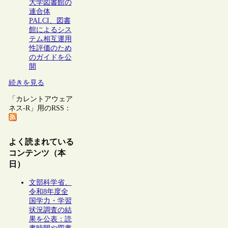
大学図書館の
連合体
PALCI、図書
館によるシス
テム相互運用
性評価のため
のガイドを公
開
続きを見る
「カレントアウェア
ネス-R」用のRSS：
よく読まれている
コンテンツ（本
日）
文部科学省、
令和8年度全
国学力・学習
状況調査の結
果を公表：読