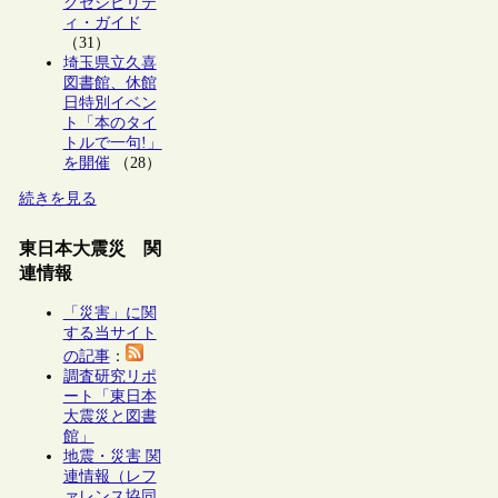
クセシビリテ
ィ・ガイド
（31）
埼玉県立久喜
図書館、休館
日特別イベン
ト「本のタイ
トルで一句!」
を開催
（28）
続きを見る
東日本大震災 関
連情報
「災害」に関
する当サイト
の記事
：
調査研究リポ
ート「東日本
大震災と図書
館」
地震・災害 関
連情報（レフ
ァレンス協同