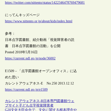
https://twitter.com/nittento/status/1422346478769479681
にってんキッズページ
https://www.nittento.or.jp/about/kids/index.html
参考：
日本点字図書館、紹介動画「視覚障害者の読
書 日本点字図書館の活動」を公開
Posted 2018年5月16日
https://current.ndl.go.jp/node/36002
E1509 – 「点字図書館オープンオフィス」に込
めた思い
カレントアウェアネス-E No.250 2013.12.12
https://current.ndl.go.jp/e1509
カレントアウェアネス-R
日本
専門図書館
ウェ
ブサイト
子ども
点字
視覚障害者
G20文化大臣会合で、文化に関する根本理念や