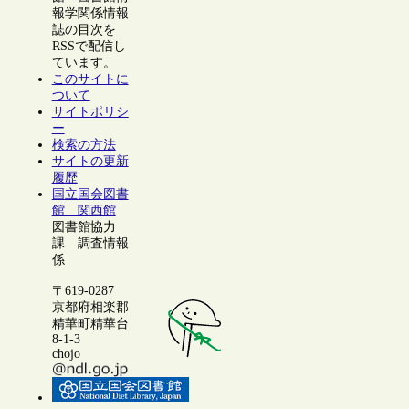
報学関係情報
誌の目次を
RSSで配信し
ています。
このサイトに
ついて
サイトポリシ
ー
検索の方法
サイトの更新
履歴
国立国会図書
館 関西館
図書館協力
課 調査情報
係
〒619-0287
京都府相楽郡
精華町精華台
8-1-3
chojo