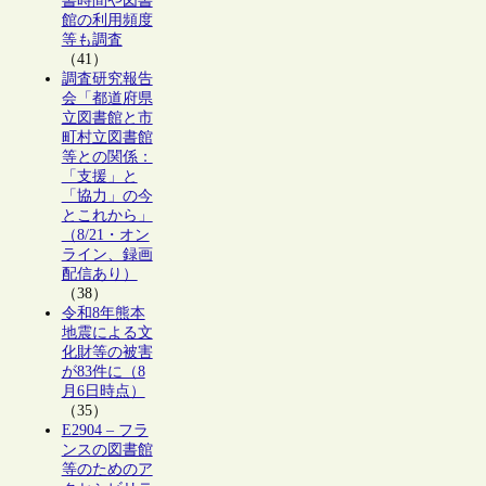
書時間や図書
館の利用頻度
等も調査
（41）
調査研究報告
会「都道府県
立図書館と市
町村立図書館
等との関係：
「支援」と
「協力」の今
とこれから」
（8/21・オン
ライン、録画
配信あり）
（38）
令和8年熊本
地震による文
化財等の被害
が83件に（8
月6日時点）
（35）
E2904 – フラ
ンスの図書館
等のためのア