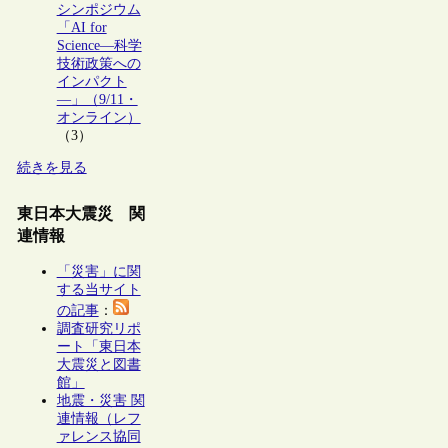
シンポジウム
「AI for
Science―科学
技術政策への
インパクト
―」（9/11・
オンライン）
（3）
続きを見る
東日本大震災 関
連情報
「災害」に関
する当サイト
の記事
：
調査研究リポ
ート「東日本
大震災と図書
館」
地震・災害 関
連情報（レフ
ァレンス協同