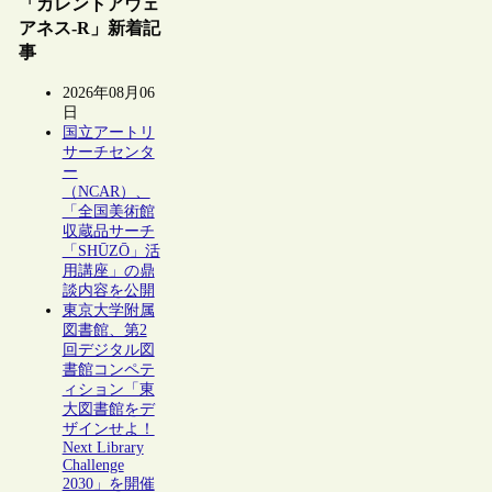
「カレントアウェ
アネス-R」新着記
事
2026年08月06
日
国立アートリ
サーチセンタ
ー
（NCAR）、
「全国美術館
収蔵品サーチ
「SHŪZŌ」活
用講座」の鼎
談内容を公開
東京大学附属
図書館、第2
回デジタル図
書館コンペテ
ィション「東
大図書館をデ
ザインせよ！
Next Library
Challenge
2030」を開催