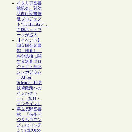
イタリア図書
館協会、乳幼
児向け読書推
進プロジェク
ト“TuttInLibro”：
全国ネットワ
ークが拡大
【イベント】
国立国会図書
館（NDL）、
科学技術に関
する調査プロ
ジェクト2026
シンポジウム
「AI for
Science―科学
技術政策への
インパクト
―」（9/11・
オンライン）
県立長野図書
館、「信州デ
ジタルコモン
ズ」のコンテ
ンツにDOIの