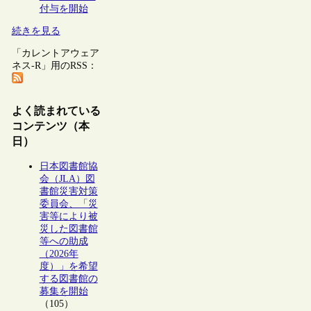
付与を開始
続きを見る
「カレントアウェア
ネス-R」用のRSS：
よく読まれている
コンテンツ（本
日）
日本図書館協
会（JLA）図
書館災害対策
委員会、「災
害等により被
災した図書館
等への助成
（2026年
度）」を希望
する図書館の
募集を開始
（105）