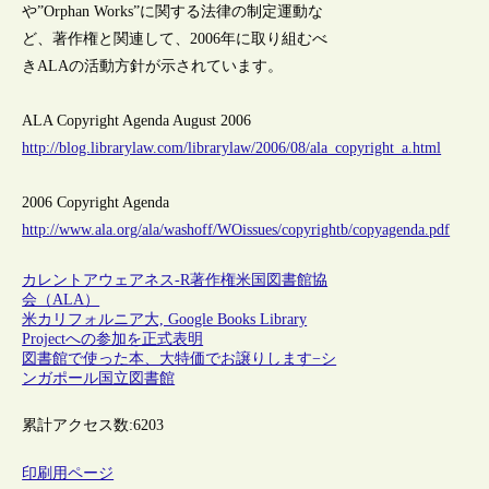
や”Orphan Works”に関する法律の制定運動な
ど、著作権と関連して、2006年に取り組むべ
きALAの活動方針が示されています。
ALA Copyright Agenda August 2006
http://blog.librarylaw.com/librarylaw/2006/08/ala_copyright_a.html
2006 Copyright Agenda
http://www.ala.org/ala/washoff/WOissues/copyrightb/copyagenda.pdf
カレントアウェアネス-R
著作権
米国図書館協
会（ALA）
米カリフォルニア大, Google Books Library
Projectへの参加を正式表明
図書館で使った本、大特価でお譲りします−シ
ンガポール国立図書館
累計アクセス数:
6203
印刷用ページ