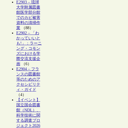
E2903 – 琉球
大学附属図書
館医学部分館
でのカビ被害
資料の清掃作
業
（88）
E2902 – 「わ
かっていいと
も!」：ラーニ
ング・コモン
ズにおける学
際交流支援企
画
（6）
E2904 – フラ
ンスの図書館
等のためのア
クセシビリテ
ィ・ガイド
（4）
【イベント】
国立国会図書
館（NDL）、
科学技術に関
する調査プロ
ジェクト2026