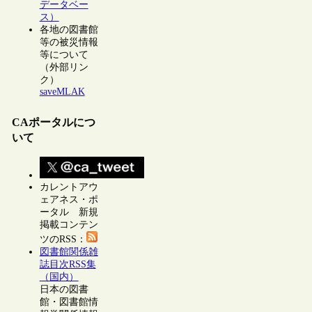
データベー
ス）
各地の図書館
等の被災情報
等について
（外部リン
ク）
saveMLAK
CAポータルにつ
いて
カレントアウ
ェアネス・ポ
ータル 新規
掲載コンテン
ツのRSS：
図書館関係雑
誌目次RSS集
（国内）
日本の図書
館・図書館情