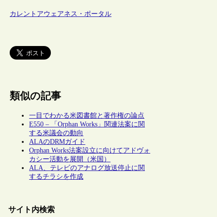
カレントアウェアネス・ポータル
類似の記事
一目でわかる米図書館と著作権の論点
E550 – 「Orphan Works」関連法案に関
する米議会の動向
ALAのDRMガイド
Orphan Works法案設立に向けてアドヴォ
カシー活動を展開（米国）
ALA、テレビのアナログ放送停止に関
するチラシを作成
サイト内検索