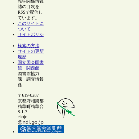
報学関係情報
誌の目次を
RSSで配信し
ています。
このサイトに
ついて
サイトポリシ
ー
検索の方法
サイトの更新
履歴
国立国会図書
館 関西館
図書館協力
課 調査情報
係
〒619-0287
京都府相楽郡
精華町精華台
8-1-3
chojo