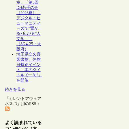
室、「第5回
DH若手の会
（2026夏）―
デジタル・ヒ
ューマニティ
ーズで“繋が
る×広がる”人
文学―」
（8/24-25・大
阪府）
埼玉県立久喜
図書館、休館
日特別イベン
ト「本のタイ
トルで一句!」
を開催
続きを見る
「カレントアウェア
ネス-R」用のRSS：
よく読まれている
コンテンツ（本