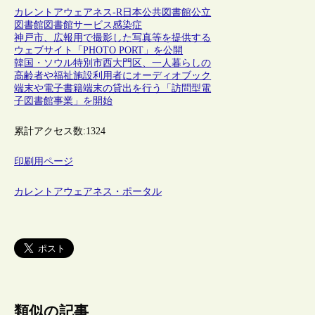
カレントアウェアネス-R
日本
公共図書館
公立
図書館
図書館サービス
感染症
神戸市、広報用で撮影した写真等を提供する
ウェブサイト「PHOTO PORT」を公開
韓国・ソウル特別市西大門区、一人暮らしの
高齢者や福祉施設利用者にオーディオブック
端末や電子書籍端末の貸出を行う「訪問型電
子図書館事業」を開始
累計アクセス数:
1324
印刷用ページ
カレントアウェアネス・ポータル
類似の記事