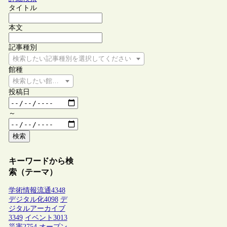
タイトル
本文
記事種別
検索したい記事種別を選択してください
館種
検索したい館種を選択してください
投稿日
～
検索
キーワードから検
索（テーマ）
学術情報流通
4348
デジタル化
4098
デ
ジタルアーカイブ
3349
イベント
3013
災害
2754
オープン