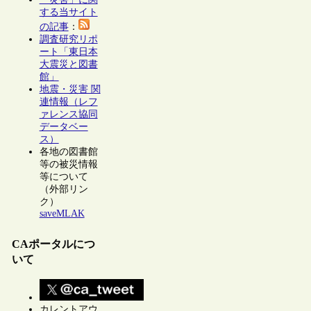
する当サイト
の記事
：
調査研究リポ
ート「東日本
大震災と図書
館」
地震・災害 関
連情報（レフ
ァレンス協同
データベー
ス）
各地の図書館
等の被災情報
等について
（外部リン
ク）
saveMLAK
CAポータルにつ
いて
カレントアウ