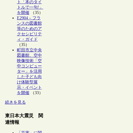
ト「本のタイ
トルで一句!」
を開催
（35）
E2904 – フラ
ンスの図書館
等のためのア
クセシビリテ
ィ・ガイド
（35）
町田市立中央
図書館、空中
映像技術「空
中コンピュー
ター」を活用
した子ども向
け体験型展
示・イベント
を開催
（33）
続きを見る
東日本大震災 関
連情報
「災害」に関