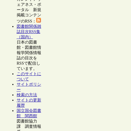
ェアネス・ポ
ータル 新規
掲載コンテン
ツのRSS：
図書館関係雑
誌目次RSS集
（国内）
日本の図書
館・図書館情
報学関係情報
誌の目次を
RSSで配信し
ています。
このサイトに
ついて
サイトポリシ
ー
検索の方法
サイトの更新
履歴
国立国会図書
館 関西館
図書館協力
課 調査情報