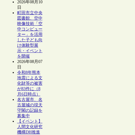
2026年08月10
日
町田市立中央
図書館、空中
映像技術「空
中コンピュー
ター」を活用
した子ども向
け体験型展
示・イベント
を開催
2026年08月07
日
令和8年熊本
地震による文
化財等の被害
が83件に（8
月6日時点）
名古屋市、名
古屋城の現天
守閣の記録を
募集中
【イベント】
人間文化研究
機構DH推進