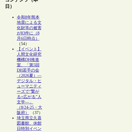
日）
令和8年熊本
地震による文
化財等の被害
が83件に（8
月6日時点）
（54）
【イベント】
人間文化研究
機構DH推進
室、「第5回
DH若手の会
（2026夏）―
デジタル・ヒ
ューマニティ
ーズで“繋が
る×広がる”人
文学―」
（8/24-25・大
阪府）
（37）
埼玉県立久喜
図書館、休館
日特別イベン