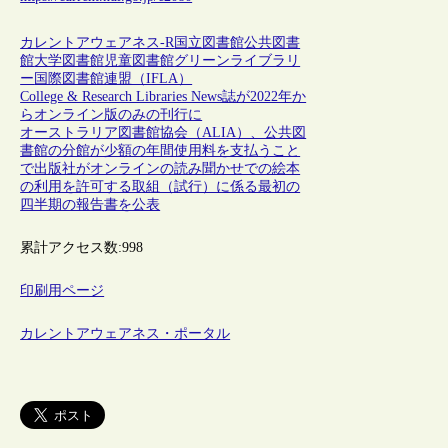
カレントアウェアネス-R
国立図書館
公共図書
館
大学図書館
児童図書館
グリーンライブラリ
ー
国際図書館連盟（IFLA）
College & Research Libraries News誌が2022年か
らオンライン版のみの刊行に
オーストラリア図書館協会（ALIA）、公共図
書館の分館が少額の年間使用料を支払うこと
で出版社がオンラインの読み聞かせでの絵本
の利用を許可する取組（試行）に係る最初の
四半期の報告書を公表
累計アクセス数:
998
印刷用ページ
カレントアウェアネス・ポータル