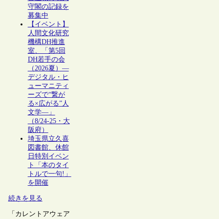
守閣の記録を
募集中
【イベント】
人間文化研究
機構DH推進
室、「第5回
DH若手の会
（2026夏）―
デジタル・ヒ
ューマニティ
ーズで“繋が
る×広がる”人
文学―」
（8/24-25・大
阪府）
埼玉県立久喜
図書館、休館
日特別イベン
ト「本のタイ
トルで一句!」
を開催
続きを見る
「カレントアウェア