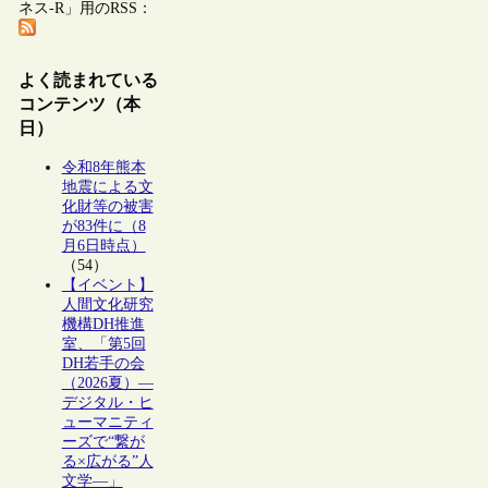
ネス-R」用のRSS：
よく読まれている
コンテンツ（本
日）
令和8年熊本
地震による文
化財等の被害
が83件に（8
月6日時点）
（54）
【イベント】
人間文化研究
機構DH推進
室、「第5回
DH若手の会
（2026夏）―
デジタル・ヒ
ューマニティ
ーズで“繋が
る×広がる”人
文学―」