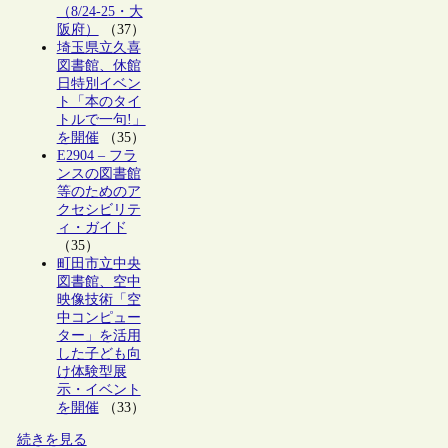
（8/24-25・大
阪府）
（37）
埼玉県立久喜
図書館、休館
日特別イベン
ト「本のタイ
トルで一句!」
を開催
（35）
E2904 – フラ
ンスの図書館
等のためのア
クセシビリテ
ィ・ガイド
（35）
町田市立中央
図書館、空中
映像技術「空
中コンピュー
ター」を活用
した子ども向
け体験型展
示・イベント
を開催
（33）
続きを見る