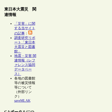
東日本大震災 関
連情報
「災害」に関
する当サイト
の記事
：
調査研究リポ
ート「東日本
大震災と図書
館」
地震・災害 関
連情報（レフ
ァレンス協同
データベー
ス）
各地の図書館
等の被災情報
等について
（外部リン
ク）
saveMLAK
CAポータルにつ