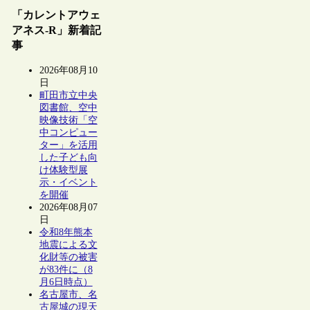
「カレントアウェ
アネス-R」新着記
事
2026年08月10
日
町田市立中央
図書館、空中
映像技術「空
中コンピュー
ター」を活用
した子ども向
け体験型展
示・イベント
を開催
2026年08月07
日
令和8年熊本
地震による文
化財等の被害
が83件に（8
月6日時点）
名古屋市、名
古屋城の現天