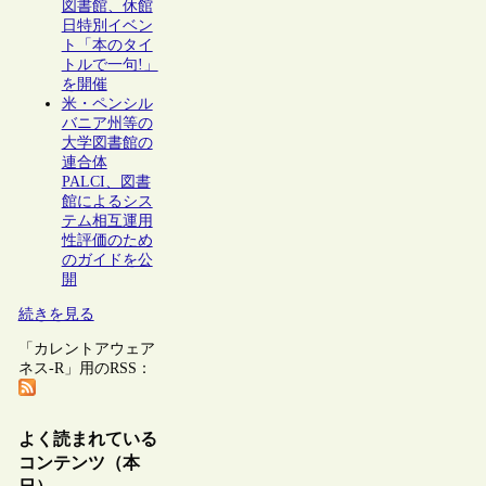
図書館、休館
日特別イベン
ト「本のタイ
トルで一句!」
を開催
米・ペンシル
バニア州等の
大学図書館の
連合体
PALCI、図書
館によるシス
テム相互運用
性評価のため
のガイドを公
開
続きを見る
「カレントアウェア
ネス-R」用のRSS：
よく読まれている
コンテンツ（本