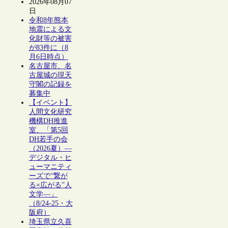
2026年08月07
日
令和8年熊本
地震による文
化財等の被害
が83件に（8
月6日時点）
名古屋市、名
古屋城の現天
守閣の記録を
募集中
【イベント】
人間文化研究
機構DH推進
室、「第5回
DH若手の会
（2026夏）―
デジタル・ヒ
ューマニティ
ーズで“繋が
る×広がる”人
文学―」
（8/24-25・大
阪府）
埼玉県立久喜