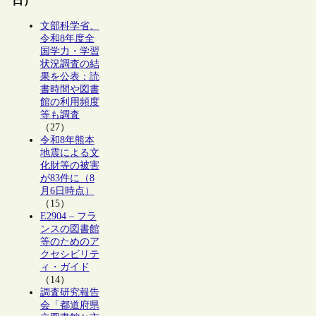
日）
文部科学省、
令和8年度全
国学力・学習
状況調査の結
果を公表：読
書時間や図書
館の利用頻度
等も調査
（27）
令和8年熊本
地震による文
化財等の被害
が83件に（8
月6日時点）
（15）
E2904 – フラ
ンスの図書館
等のためのア
クセシビリテ
ィ・ガイド
（14）
調査研究報告
会「都道府県