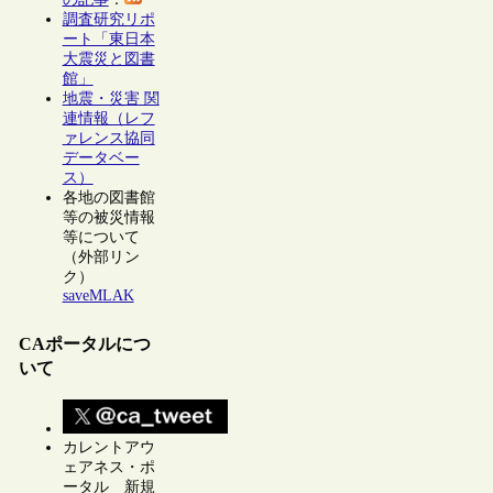
調査研究リポ
ート「東日本
大震災と図書
館」
地震・災害 関
連情報（レフ
ァレンス協同
データベー
ス）
各地の図書館
等の被災情報
等について
（外部リン
ク）
saveMLAK
CAポータルにつ
いて
カレントアウ
ェアネス・ポ
ータル 新規