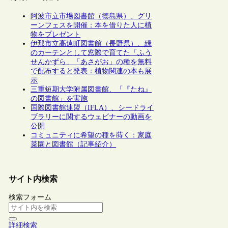
阿波市立市場図書館（徳島県）、グリ
ーンフェスを開催：本を借りた人に植
物をプレゼント
伊那市立高遠町図書館（長野県）、緑
のカーテンとして窓際で育てた「ふう
せんかずら」「あさがお」の種を無料
で配布すると発表：植物関連の本も展
示
三重短期大学附属図書館、「『たね』
の図書館」を実施
国際図書館連盟（IFLA）、シードライ
ブラリーに関するウェビナーの動画を
公開
コミュニティに希望の種を蒔く：家庭
菜園と図書館（記事紹介）
サイト内検索
検索フォーム
詳細検索