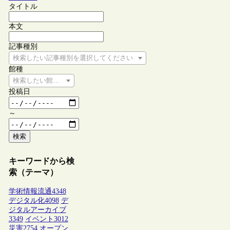
タイトル
本文
記事種別
検索したい記事種別を選択してください
館種
検索したい館種を選択してください
投稿日
～
検索
キーワードから検
索（テーマ）
学術情報流通
4348
デジタル化
4098
デ
ジタルアーカイブ
3349
イベント
3012
災害
2754
オープン