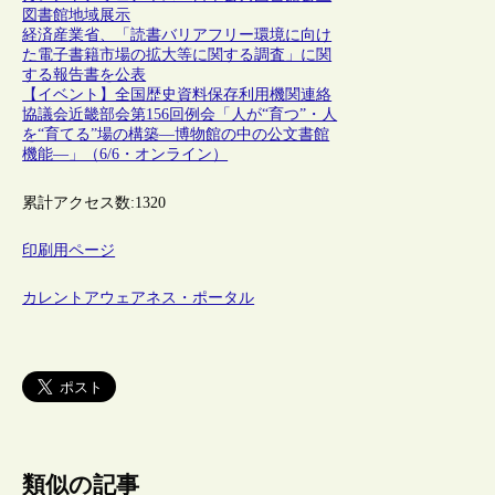
図書館
地域
展示
経済産業省、「読書バリアフリー環境に向け
た電子書籍市場の拡大等に関する調査」に関
する報告書を公表
【イベント】全国歴史資料保存利用機関連絡
協議会近畿部会第156回例会「人が“育つ”・人
を“育てる”場の構築―博物館の中の公文書館
機能―」（6/6・オンライン）
累計アクセス数:
1320
印刷用ページ
カレントアウェアネス・ポータル
類似の記事