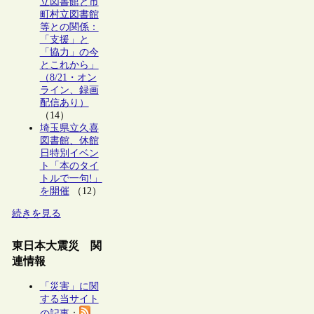
立図書館と市
町村立図書館
等との関係：
「支援」と
「協力」の今
とこれから」
（8/21・オン
ライン、録画
配信あり）
（14）
埼玉県立久喜
図書館、休館
日特別イベン
ト「本のタイ
トルで一句!」
を開催
（12）
続きを見る
東日本大震災 関
連情報
「災害」に関
する当サイト
の記事
：