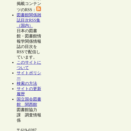
掲載コンテン
ツのRSS：
図書館関係雑
誌目次RSS集
（国内）
日本の図書
館・図書館情
報学関係情報
誌の目次を
RSSで配信し
ています。
このサイトに
ついて
サイトポリシ
ー
検索の方法
サイトの更新
履歴
国立国会図書
館 関西館
図書館協力
課 調査情報
係
〒619-0287