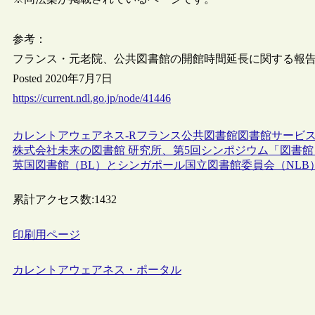
参考：
フランス・元老院、公共図書館の開館時間延長に関する報
Posted 2020年7月7日
https://current.ndl.go.jp/node/41446
カレントアウェアネス-R
フランス
公共図書館
図書館サービ
株式会社未来の図書館 研究所、第5回シンポジウム「図書
英国図書館（BL）とシンガポール国立図書館委員会（NL
累計アクセス数:
1432
印刷用ページ
カレントアウェアネス・ポータル