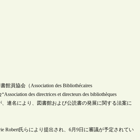
ociation des Bibliothécaires
s directrices et directeurs des bibliothèques
 villes de France”が、連名により、図書館および公読書の発展に関する法案に
ie Robert氏らにより提出され、6月9日に審議が予定されてい