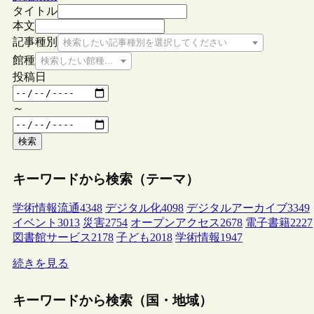
タイトル
本文
記事種別
検索したい記事種別を選択してください
館種
検索したい館種を選択してください
投稿日
～
検索
キーワードから検索（テーマ）
学術情報流通
4348
デジタル化
4098
デジタルアーカイブ
3349
イベント
3013
災害
2754
オープンアクセス
2678
電子書籍
2227
図書館サービス
2178
子ども
2018
学術情報
1947
続きを見る
キーワードから検索（国・地域）