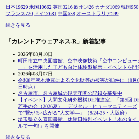
日本
19629
米国
10662
英国
3216
欧州
1426
カナダ
1069
韓国
950
フランス
720
ドイツ
681
中国
638
オーストラリア
599
続きを見る
「カレントアウェアネス-R」新着記事
2026年08月10日
町田市立中央図書館、空中映像技術「空中コンピュー
ー」を活用した子ども向け体験型展示・イベントを開
2026年08月07日
令和8年熊本地震による文化財等の被害が83件に（8月
日時点）
名古屋市、名古屋城の現天守閣の記録を募集中
【イベント】人間文化研究機構DH推進室、「第5回 D
若手の会（2026夏）―デジタル・ヒューマニティーズ
で“繋がる×広がる”人文学―」（8/24-25・大阪府）
埼玉県立久喜図書館、休館日特別イベント「本のタイ
ルで一句!」を開催
続きを見る