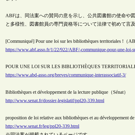
ABFは、同法案への賛同の意を示し、公共図書館の使命や
と多様性、図書館員の専門資格等について法律で初めて言
[Communiqué] Pour une loi sur les bibliothèques territoriales !（
https://www.abf.asso.fr/1/22/922/ABF/-communique-pour-une-loi-sur-
POUR UNE LOI SUR LES BIBLIOTHÈQUES TERRITORIALES !（Ass
https://www.abd-asso.org/breves/communique-interassociatif-3/
Bibliothèques et développement de la lecture publique（Sénat）
http://www.senat.fr/dossier-legislatif/ppl20-339.html
proposition de loi relative aux bibliothèques et au développement 
http://www.senat.fr/leg/ppl20-339.html
※同法案が掲載されているページです。