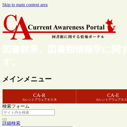
Skip to main content area
図書館界、図書館情報学に関
す。
メインメニュー
CA-R
CA-E
カレントアウェアネス-R
カレントアウェアネス
検索フォーム
詳細検索