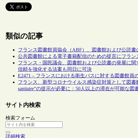
類似の記事
フランス図書館員協会（ABF）、図書館および公読
公共図書館による電子書籍配信のための提言にフラン
フランス・国民議会、図書館および公読書の発展に関
信頼を強化する法案も同日に可決
E2471 – フランスにおける衛生パスに対する図書館員
フランス、新型コロナウイルス感染症対策として図書館入
sanitaire”の提示が必要に：50人以上の滞在が可能な図
サイト内検索
検索フォーム
詳細検索