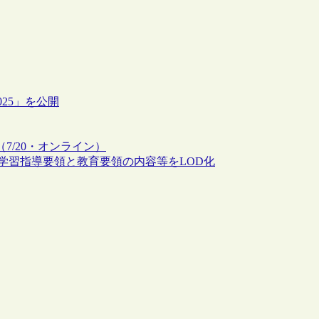
025」を公開
（7/20・オンライン）
学習指導要領と教育要領の内容等をLOD化