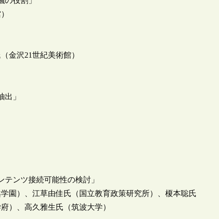
議の役割」
館）
（金沢21世紀美術館）
抽出」
ンテンツ接続可能性の検討」
越学園）、江草由佳氏（国立教育政策研究所）、榎本聡氏
学府）、高久雅生氏（筑波大学）