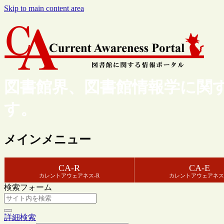
Skip to main content area
図書館界、図書館情報学に関
す。
メインメニュー
CA-R
CA-E
カレントアウェアネス-R
カレントアウェアネス
検索フォーム
詳細検索