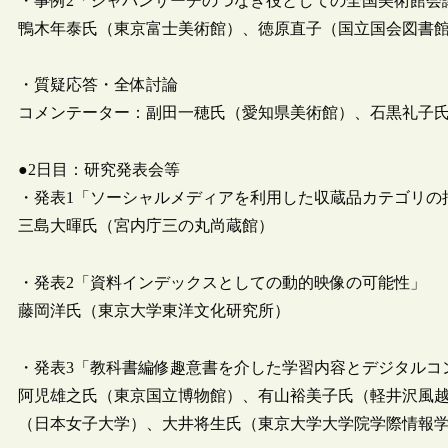
・事例2「ジャパンサーチのつなぎ役としての全国美術館会
鴨木年泰氏（東京富士美術館）、徳原直子（国立国会図書
・質疑応答・全体討論
コメンテーター：副田一穂氏（愛知県美術館）、石黒礼子氏
●2日目：研究発表会等
・発表1「ソーシャルメディアを利用した収蔵品カテゴリの
三島大暉氏（宮内庁三の丸尚蔵館）
・発表2「資料インデックスとしての動的映像の可能性」
藤岡洋氏（東京大学東洋文化研究所）
・発表3「教科書編修趣意書を介した学習内容とデジタルコ
阿児雄之氏（東京国立博物館）、有山裕美子氏（軽井沢風
（日本女子大学）、大井将生氏（東京大学大学院学際情報