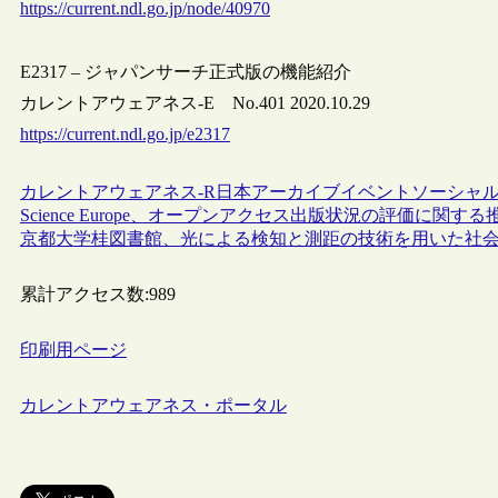
https://current.ndl.go.jp/node/40970
E2317 – ジャパンサーチ正式版の機能紹介
カレントアウェアネス-E No.401 2020.10.29
https://current.ndl.go.jp/e2317
カレントアウェアネス-R
日本
アーカイブ
イベント
ソーシャ
Science Europe、オープンアクセス出版状況の評価に
京都大学桂図書館、光による検知と測距の技術を用いた社
累計アクセス数:
989
印刷用ページ
カレントアウェアネス・ポータル