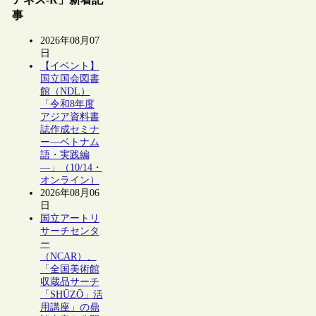
事
2026年08月07
日
【イベント】
国立国会図書
館（NDL）
「令和8年度
アジア資料書
誌作成セミナ
ー―ベトナム
語・実践編
―」（10/14・
オンライン）
2026年08月06
日
国立アートリ
サーチセンタ
ー
（NCAR）、
「全国美術館
収蔵品サーチ
「SHŪZŌ」活
用講座」の鼎