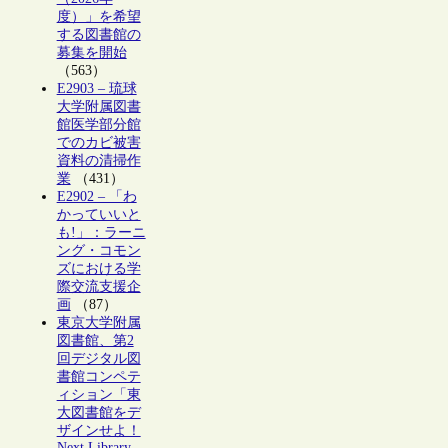
度）」を希望
する図書館の
募集を開始
（563）
E2903 – 琉球
大学附属図書
館医学部分館
でのカビ被害
資料の清掃作
業
（431）
E2902 – 「わ
かっていいと
も!」：ラーニ
ング・コモン
ズにおける学
際交流支援企
画
（87）
東京大学附属
図書館、第2
回デジタル図
書館コンペテ
ィション「東
大図書館をデ
ザインせよ！
Next Library