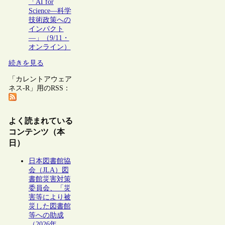
「AI for
Science―科学
技術政策への
インパクト
―」（9/11・
オンライン）
続きを見る
「カレントアウェア
ネス-R」用のRSS：
よく読まれている
コンテンツ（本
日）
日本図書館協
会（JLA）図
書館災害対策
委員会、「災
害等により被
災した図書館
等への助成
（2026年