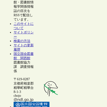
館・図書館情
報学関係情報
誌の目次を
RSSで配信し
ています。
このサイトに
ついて
サイトポリシ
ー
検索の方法
サイトの更新
履歴
国立国会図書
館 関西館
図書館協力
課 調査情報
係
〒619-0287
京都府相楽郡
精華町精華台
8-1-3
chojo