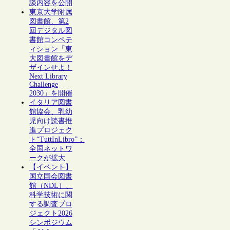
談内容を公開
東京大学附属
図書館、第2
回デジタル図
書館コンペテ
ィション「東
大図書館をデ
ザインせよ！
Next Library
Challenge
2030」を開催
イタリア図書
館協会、乳幼
児向け読書推
進プロジェク
ト“TuttInLibro”：
全国ネットワ
ークが拡大
【イベント】
国立国会図書
館（NDL）、
科学技術に関
する調査プロ
ジェクト2026
シンポジウム