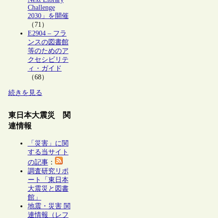
Challenge
2030」を開催
（71）
E2904 – フラ
ンスの図書館
等のためのア
クセシビリテ
ィ・ガイド
（68）
続きを見る
東日本大震災 関
連情報
「災害」に関
する当サイト
の記事
：
調査研究リポ
ート「東日本
大震災と図書
館」
地震・災害 関
連情報（レフ