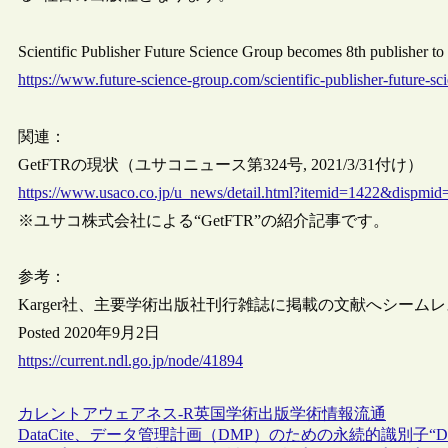
Scientific Publisher Future Science Group becomes 8th publisher
https://www.future-science-group.com/scientific-publisher-future-sc
関連：
GetFTRの現状（ユサコニュース第324号, 2021/3/31付け）
https://www.usaco.co.jp/u_news/detail.html?itemid=1422&dispmi
※ユサコ株式会社による“GetFTR”の紹介記事です。
参考：
Karger社、主要学術出版社刊行雑誌に掲載の文献へシーム
Posted 2020年9月2日
https://current.ndl.go.jp/node/41894
カレントアウェアネス-R
英国
学術出版
学術情報流通
DataCite、データ管理計画（DMP）のための永続的識別子“DM