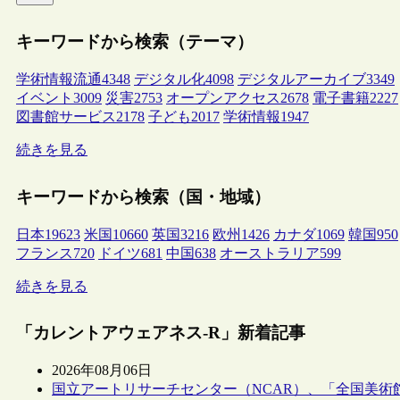
キーワードから検索（テーマ）
学術情報流通
4348
デジタル化
4098
デジタルアーカイブ
3349
イベント
3009
災害
2753
オープンアクセス
2678
電子書籍
2227
図書館サービス
2178
子ども
2017
学術情報
1947
続きを見る
キーワードから検索（国・地域）
日本
19623
米国
10660
英国
3216
欧州
1426
カナダ
1069
韓国
950
フランス
720
ドイツ
681
中国
638
オーストラリア
599
続きを見る
「カレントアウェアネス-R」新着記事
2026年08月06日
国立アートリサーチセンター（NCAR）、「全国美術