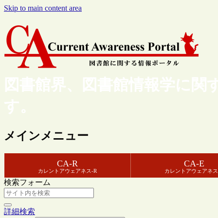
Skip to main content area
図書館界、図書館情報学に関
す。
メインメニュー
CA-R
CA-E
カレントアウェアネス-R
カレントアウェアネス
検索フォーム
詳細検索