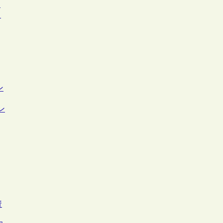
開
ィ
ン
ン
資