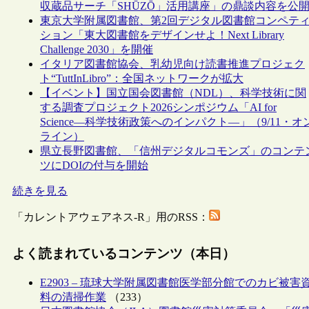
収蔵品サーチ「SHŪZŌ」活用講座」の鼎談内容を公
東京大学附属図書館、第2回デジタル図書館コンペテ
ション「東大図書館をデザインせよ！Next Library
Challenge 2030」を開催
イタリア図書館協会、乳幼児向け読書推進プロジェク
ト“TuttInLibro”：全国ネットワークが拡大
【イベント】国立国会図書館（NDL）、科学技術に関
する調査プロジェクト2026シンポジウム「AI for
Science―科学技術政策へのインパクト―」（9/11・オ
ライン）
県立長野図書館、「信州デジタルコモンズ」のコンテ
ツにDOIの付与を開始
続きを見る
「カレントアウェアネス-R」用のRSS：
よく読まれているコンテンツ（本日）
E2903 – 琉球大学附属図書館医学部分館でのカビ被害
料の清掃作業
（233）