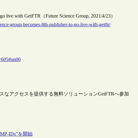
 to go live with GetFTR（Future Science Group, 2021/4/23）
ience-group-becomes-8th-publisher-to-go-live-with-getftr/
d=605#un00
レスなアクセスを提供する無料ソリューションGetFTRへ参加
P-IDs”を開始