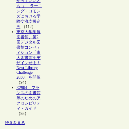
かっていいと
も!」：ラーニ
ング・コモン
ズにおける学
際交流支援企
画
（112）
東京大学附属
図書館、第2
回デジタル図
書館コンペテ
ィション「東
大図書館をデ
ザインせよ！
Next Library
Challenge
2030」を開催
（94）
E2904 – フラ
ンスの図書館
等のためのア
クセシビリテ
ィ・ガイド
（93）
続きを見る