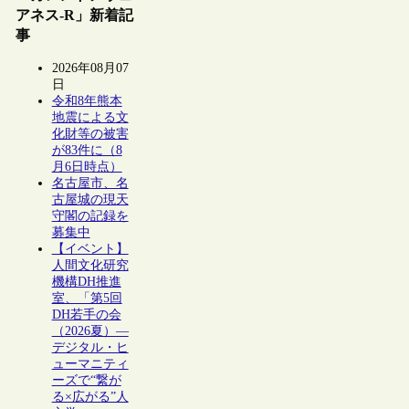
アネス-R」新着記
事
2026年08月07
日
令和8年熊本
地震による文
化財等の被害
が83件に（8
月6日時点）
名古屋市、名
古屋城の現天
守閣の記録を
募集中
【イベント】
人間文化研究
機構DH推進
室、「第5回
DH若手の会
（2026夏）―
デジタル・ヒ
ューマニティ
ーズで“繋が
る×広がる”人