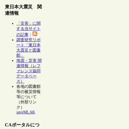
東日本大震災 関
連情報
「災害」に関
する当サイト
の記事
：
調査研究リポ
ート「東日本
大震災と図書
館」
地震・災害 関
連情報（レフ
ァレンス協同
データベー
ス）
各地の図書館
等の被災情報
等について
（外部リン
ク）
saveMLAK
CAポータルにつ