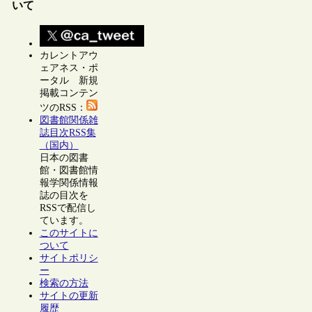
いて
カレントアウ
ェアネス・ポ
ータル 新規
掲載コンテン
ツのRSS：
図書館関係雑
誌目次RSS集
（国内）
日本の図書
館・図書館情
報学関係情報
誌の目次を
RSSで配信し
ています。
このサイトに
ついて
サイトポリシ
ー
検索の方法
サイトの更新
履歴