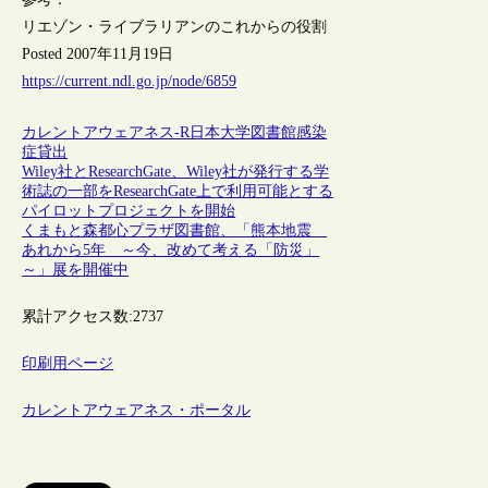
リエゾン・ライブラリアンのこれからの役割
Posted 2007年11月19日
https://current.ndl.go.jp/node/6859
カレントアウェアネス-R
日本
大学図書館
感染
症
貸出
Wiley社とResearchGate、Wiley社が発行する学
術誌の一部をResearchGate上で利用可能とする
パイロットプロジェクトを開始
くまもと森都心プラザ図書館、「熊本地震
あれから5年 ～今、改めて考える「防災」
～」展を開催中
累計アクセス数:
2737
印刷用ページ
カレントアウェアネス・ポータル