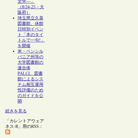
文学―」
（8/24-25・大
阪府）
埼玉県立久喜
図書館、休館
日特別イベン
ト「本のタイ
トルで一句!」
を開催
米・ペンシル
バニア州等の
大学図書館の
連合体
PALCI、図書
館によるシス
テム相互運用
性評価のため
のガイドを公
開
続きを見る
「カレントアウェア
ネス-R」用のRSS：