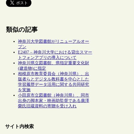
類似の記事
神奈川大学図書館がリニューアルオー
プン
E2407 – 神奈川大学における貸出スマー
トフォンアプリの導入について
神奈川県立図書館、県指定重要文化財
(建造物)に指定
相模原市教育委員会（神奈川県）、出
版者らとデジタル教科書を中心とした
学習履歴データ活用に関する共同研究
を実施
小田原市立図書館（神奈川県）、同市
出身の脚本家・映画助監督である廣澤
榮氏旧蔵資料の寄贈を受け入れ
サイト内検索