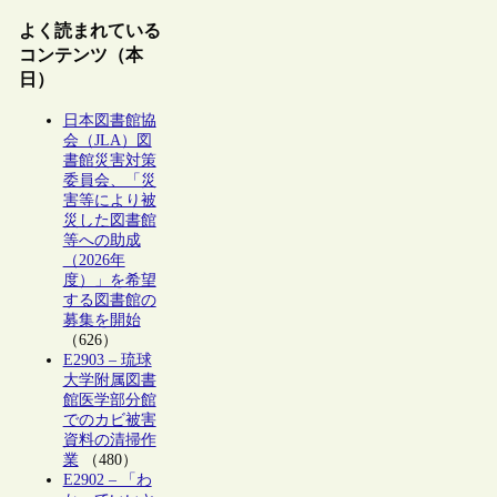
よく読まれている
コンテンツ（本
日）
日本図書館協
会（JLA）図
書館災害対策
委員会、「災
害等により被
災した図書館
等への助成
（2026年
度）」を希望
する図書館の
募集を開始
（626）
E2903 – 琉球
大学附属図書
館医学部分館
でのカビ被害
資料の清掃作
業
（480）
E2902 – 「わ