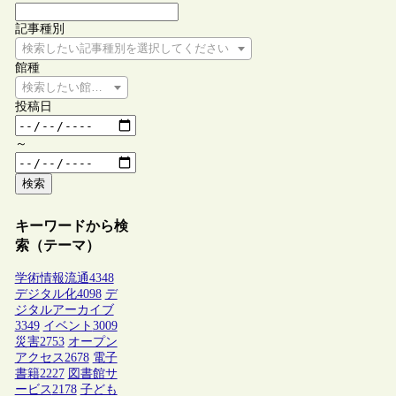
記事種別
検索したい記事種別を選択してください
館種
検索したい館種を選択してください
投稿日
～
検索
キーワードから検
索（テーマ）
学術情報流通
4348
デジタル化
4098
デ
ジタルアーカイブ
3349
イベント
3009
災害
2753
オープン
アクセス
2678
電子
書籍
2227
図書館サ
ービス
2178
子ども