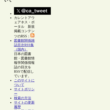
いて
カレントアウ
ェアネス・ポ
ータル 新規
掲載コンテン
ツのRSS：
図書館関係雑
誌目次RSS集
（国内）
日本の図書
館・図書館情
報学関係情報
誌の目次を
RSSで配信し
ています。
このサイトに
ついて
サイトポリシ
ー
検索の方法
サイトの更新
履歴