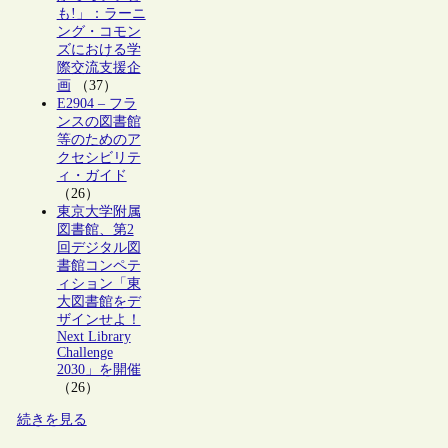
も!」：ラーニ
ング・コモン
ズにおける学
際交流支援企
画
（37）
E2904 – フラ
ンスの図書館
等のためのア
クセシビリテ
ィ・ガイド
（26）
東京大学附属
図書館、第2
回デジタル図
書館コンペテ
ィション「東
大図書館をデ
ザインせよ！
Next Library
Challenge
2030」を開催
（26）
続きを見る