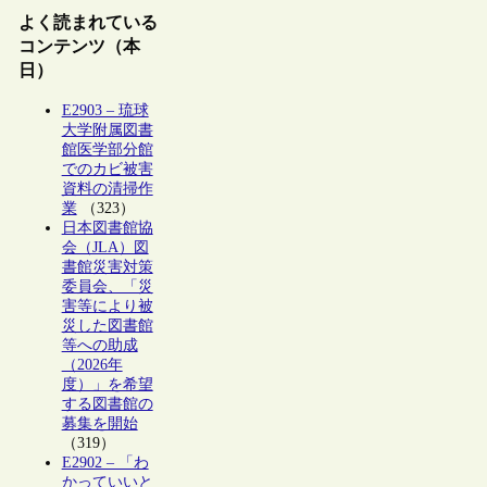
よく読まれている
コンテンツ（本
日）
E2903 – 琉球
大学附属図書
館医学部分館
でのカビ被害
資料の清掃作
業
（323）
日本図書館協
会（JLA）図
書館災害対策
委員会、「災
害等により被
災した図書館
等への助成
（2026年
度）」を希望
する図書館の
募集を開始
（319）
E2902 – 「わ
かっていいと