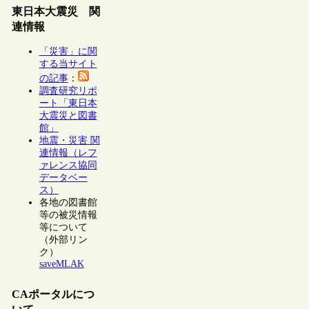
東日本大震災 関
連情報
「災害」に関
する当サイト
の記事
：
調査研究リポ
ート「東日本
大震災と図書
館」
地震・災害 関
連情報（レフ
ァレンス協同
データベー
ス）
各地の図書館
等の被災情報
等について
（外部リン
ク）
saveMLAK
CAポータルにつ