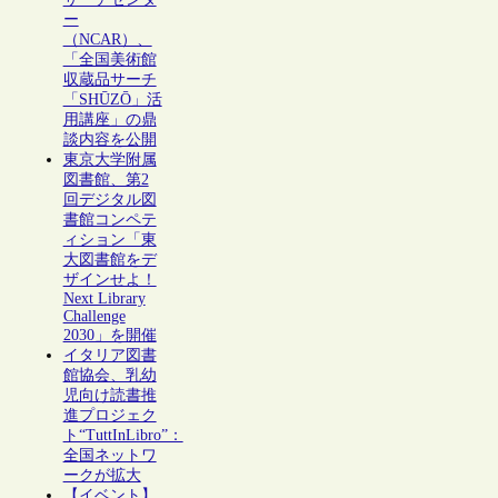
ー
（NCAR）、
「全国美術館
収蔵品サーチ
「SHŪZŌ」活
用講座」の鼎
談内容を公開
東京大学附属
図書館、第2
回デジタル図
書館コンペテ
ィション「東
大図書館をデ
ザインせよ！
Next Library
Challenge
2030」を開催
イタリア図書
館協会、乳幼
児向け読書推
進プロジェク
ト“TuttInLibro”：
全国ネットワ
ークが拡大
【イベント】