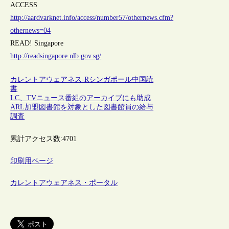
ACCESS
http://aardvarknet.info/access/number57/othernews.cfm?
othernews=04
READ! Singapore
http://readsingapore.nlb.gov.sg/
カレントアウェアネス-R
シンガポール
中国
読
書
LC、TVニュース番組のアーカイブにも助成
ARL加盟図書館を対象とした図書館員の給与
調査
累計アクセス数:
4701
印刷用ページ
カレントアウェアネス・ポータル