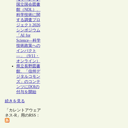
国立国会図書
館（NDL）、
科学技術に関
する調査プロ
ジェクト2026
シンポジウム
「AI for
Science―科学
技術政策への
インパクト
―」（9/11・
オンライン）
県立長野図書
館、「信州デ
ジタルコモン
ズ」のコンテ
ンツにDOIの
付与を開始
続きを見る
「カレントアウェア
ネス-R」用のRSS：