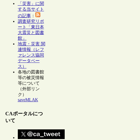
「災害」に関
する当サイト
の記事
：
調査研究リポ
ート「東日本
大震災と図書
館」
地震・災害 関
連情報（レフ
ァレンス協同
データベー
ス）
各地の図書館
等の被災情報
等について
（外部リン
ク）
saveMLAK
CAポータルにつ
いて