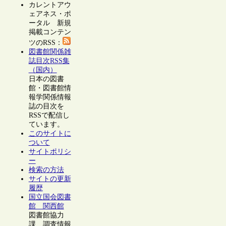
カレントアウ
ェアネス・ポ
ータル 新規
掲載コンテン
ツのRSS：
図書館関係雑
誌目次RSS集
（国内）
日本の図書
館・図書館情
報学関係情報
誌の目次を
RSSで配信し
ています。
このサイトに
ついて
サイトポリシ
ー
検索の方法
サイトの更新
履歴
国立国会図書
館 関西館
図書館協力
課 調査情報