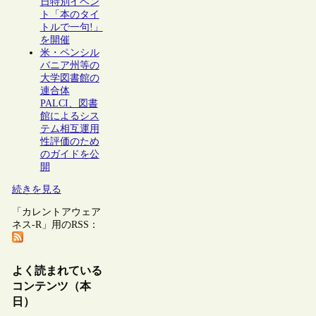
日特別イベン
ト「本のタイ
トルで一句!」
を開催
米・ペンシル
バニア州等の
大学図書館の
連合体
PALCI、図書
館によるシス
テム相互運用
性評価のため
のガイドを公
開
続きを見る
「カレントアウェア
ネス-R」用のRSS：
よく読まれている
コンテンツ（本
日）