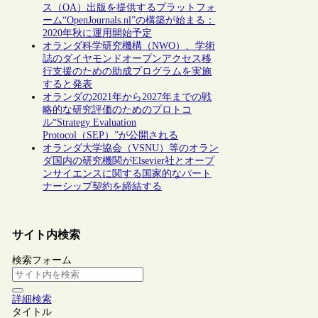
ス（OA）出版を提供するプラットフォ
ーム“OpenJournals.nl”の構築が始まる：
2020年秋に運用開始予定
オランダ科学研究機構（NWO）、学術
誌のダイヤモンドオープンアクセス移
行支援のための助成プログラムを実施
すると発表
オランダの2021年から2027年までの戦
略的な研究評価のためのプロトコ
ル“Strategy Evaluation
Protocol（SEP）”が公開される
オランダ大学協会（VSNU）等のオラン
ダ国内の研究機関がElsevier社とオープ
ンサイエンスに関する国家的なパート
ナーシップ契約を締結する
サイト内検索
検索フォーム
詳細検索
タイトル