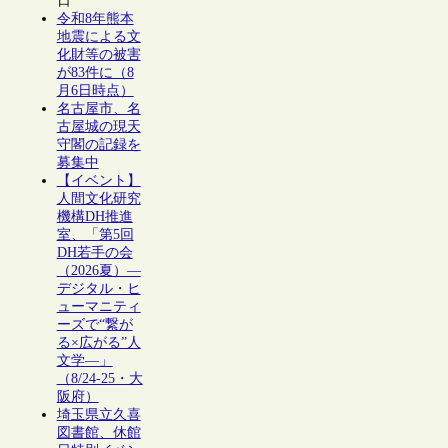
日
令和8年熊本
地震による文
化財等の被害
が83件に（8
月6日時点）
名古屋市、名
古屋城の現天
守閣の記録を
募集中
【イベント】
人間文化研究
機構DH推進
室、「第5回
DH若手の会
（2026夏）―
デジタル・ヒ
ューマニティ
ーズで“繋が
る×広がる”人
文学―」
（8/24-25・大
阪府）
埼玉県立久喜
図書館、休館