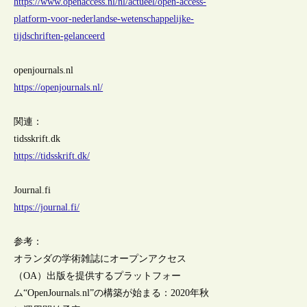
https://www.openaccess.nl/nl/actueel/open-access-
platform-voor-nederlandse-wetenschappelijke-
tijdschriften-gelanceerd
openjournals.nl
https://openjournals.nl/
関連：
tidsskrift.dk
https://tidsskrift.dk/
Journal.fi
https://journal.fi/
参考：
オランダの学術雑誌にオープンアクセス
（OA）出版を提供するプラットフォー
ム“OpenJournals.nl”の構築が始まる：2020年秋