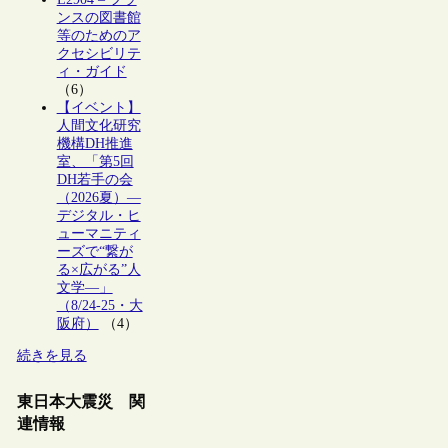
ンスの図書館
等のためのア
クセシビリテ
ィ・ガイド
（6）
【イベント】
人間文化研究
機構DH推進
室、「第5回
DH若手の会
（2026夏）―
デジタル・ヒ
ューマニティ
ーズで“繋が
る×広がる”人
文学―」
（8/24-25・大
阪府）
（4）
続きを見る
東日本大震災 関
連情報