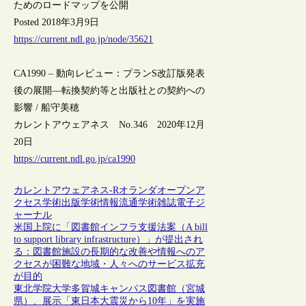
ためのロードマップを公開
Posted 2018年3月9日
https://current.ndl.go.jp/node/35621
CA1990 – 動向レビュー：プランS改訂版発表
後の展開―転換契約等と出版社との契約への
影響 / 船守美穂
カレントアウェアネス No.346 2020年12月
20日
https://current.ndl.go.jp/ca1990
カレントアウェアネス-R
オランダ
オープンア
クセス
学術出版
学術情報流通
学術雑誌
電子ジ
ャーナル
米国上院に「図書館インフラ支援法案（A bill
to support library infrastructure）」が提出され
る：図書館施設の長期的な改善や情報へのア
クセスが困難な地域・人々へのサービス拡充
が目的
東北学院大学多賀城キャンパス図書館（宮城
県）、展示「東日本大震災から10年」を実施