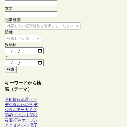
本文
記事種別
検索したい記事種別を選択してください
館種
検索したい館種を選択してください
投稿日
～
検索
キーワードから検
索（テーマ）
学術情報流通
4348
デジタル化
4098
デ
ジタルアーカイブ
3349
イベント
3012
災害
2754
オープン
アクセス
2678
電子