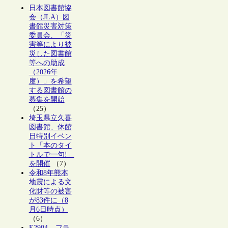
日本図書館協
会（JLA）図
書館災害対策
委員会、「災
害等により被
災した図書館
等への助成
（2026年
度）」を希望
する図書館の
募集を開始
（25）
埼玉県立久喜
図書館、休館
日特別イベン
ト「本のタイ
トルで一句!」
を開催
（7）
令和8年熊本
地震による文
化財等の被害
が83件に（8
月6日時点）
（6）
E2904 – フラ