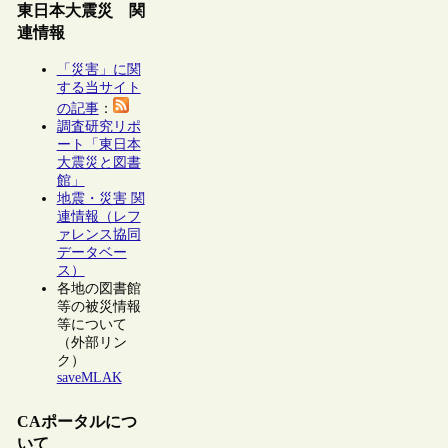
東日本大震災 関
連情報
「災害」に関
する当サイト
の記事
：
調査研究リポ
ート「東日本
大震災と図書
館」
地震・災害 関
連情報（レフ
ァレンス協同
データベー
ス）
各地の図書館
等の被災情報
等について
（外部リン
ク）
saveMLAK
CAポータルにつ
いて