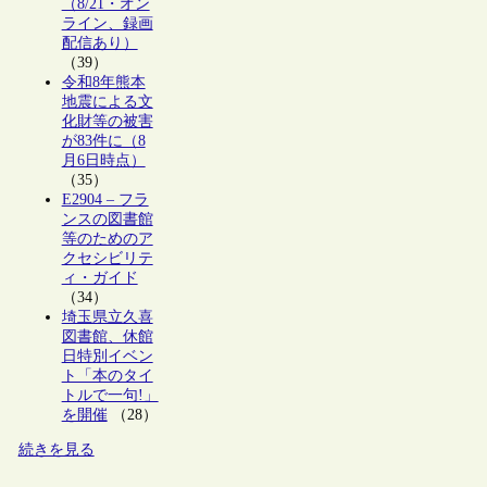
（8/21・オン
ライン、録画
配信あり）
（39）
令和8年熊本
地震による文
化財等の被害
が83件に（8
月6日時点）
（35）
E2904 – フラ
ンスの図書館
等のためのア
クセシビリテ
ィ・ガイド
（34）
埼玉県立久喜
図書館、休館
日特別イベン
ト「本のタイ
トルで一句!」
を開催
（28）
続きを見る