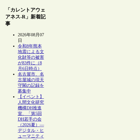
「カレントアウェ
アネス-R」新着記
事
2026年08月07
日
令和8年熊本
地震による文
化財等の被害
が83件に（8
月6日時点）
名古屋市、名
古屋城の現天
守閣の記録を
募集中
【イベント】
人間文化研究
機構DH推進
室、「第5回
DH若手の会
（2026夏）―
デジタル・ヒ
ューマニティ