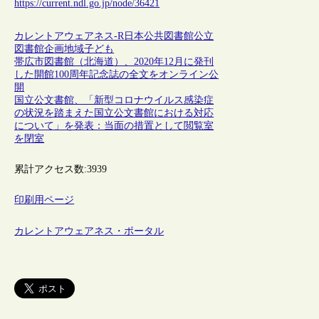
https://current.ndl.go.jp/node/36421
カレントアウェアネス-R
日本
公共図書館
公立
図書館
企画
地域
子ども
帯広市図書館（北海道）、2020年12月に発刊
した開館100周年記念誌の全文をオンライン公
開
国立公文書館、「新型コロナウイルス感染症
の状況を踏まえた国立公文書館における対応
について」を発表：当面の措置として閲覧室
を閉室
累計アクセス数:
3939
印刷用ページ
カレントアウェアネス・ポータル