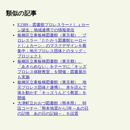
類似の記事
E2389 – 図書館プロレスラーとしょカー
ン誕生：地域連携での情報発信
板橋区立東板橋図書館（東京都）、プ
ロレスラー「たたかう図書館ヒーロー
としょカーン」のマスクデザインを募
集中：地元プロレス団体とのタッグ・
プロジェクト
板橋区立東板橋図書館（東京都）、
「あきらめない」をテーマに「キッズ
プロレス体験教室」を開催：図書展示
も実施
板橋区立東板橋図書館（東京都）、地
元プロレス団体と連携し、本を読んで
体を動かす「キッズうんどう教室」を
開催
大津町立おおづ図書館（熊本県）、特
設コーナー「熊本地震から5年～あの日
の記憶 あの日の記録～」を設置