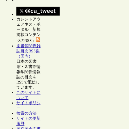
カレントアウ
ェアネス・ポ
ータル 新規
掲載コンテン
ツのRSS：
図書館関係雑
誌目次RSS集
（国内）
日本の図書
館・図書館情
報学関係情報
誌の目次を
RSSで配信し
ています。
このサイトに
ついて
サイトポリシ
ー
検索の方法
サイトの更新
履歴
国立国会図書