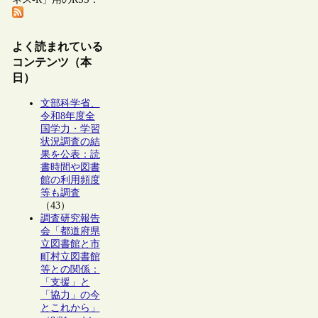
よく読まれている
コンテンツ（本
日）
文部科学省、
令和8年度全
国学力・学習
状況調査の結
果を公表：読
書時間や図書
館の利用頻度
等も調査
（43）
調査研究報告
会「都道府県
立図書館と市
町村立図書館
等との関係：
「支援」と
「協力」の今
とこれから」