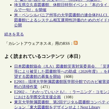
埼玉県立久喜図書館、休館日特別イベント「本のタイ
ルで一句!」を開催
米・ペンシルバニア州等の大学図書館の連合体PALCI
図書館によるシステム相互運用性評価のためのガイド
公開
続きを見る
「カレントアウェアネス-R」用のRSS：
よく読まれているコンテンツ（本日）
日本図書館協会（JLA）図書館災害対策委員会、「災
等により被災した図書館等への助成（2026年度）」を
望する図書館の募集を開始
（608）
E2903 – 琉球大学附属図書館医学部分館でのカビ被害
料の清掃作業
（471）
E2902 – 「わかっていいとも!」：ラーニング・コモン
における学際交流支援企画
（108）
東京大学附属図書館、第2回デジタル図書館コンペテ
ション「東大図書館をデザインせよ！Next Library