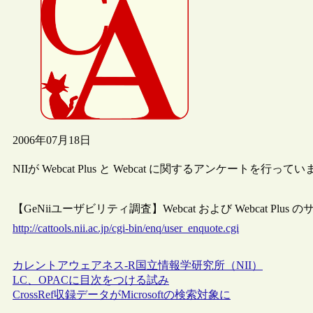
2006年07月18日
NIIが Webcat Plus と Webcat に関するアンケート
【GeNiiユーザビリティ調査】Webcat および Webcat P
http://cattools.nii.ac.jp/cgi-bin/enq/user_enquote.cgi
カレントアウェアネス-R
国立情報学研究所（NII）
LC、OPACに目次をつける試み
CrossRef収録データがMicrosoftの検索対象に