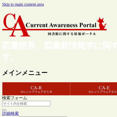
Skip to main content area
図書館界、図書館情報学に関
す。
メインメニュー
CA-R
CA-E
カレントアウェアネス-R
カレントアウェアネス
検索フォーム
詳細検索