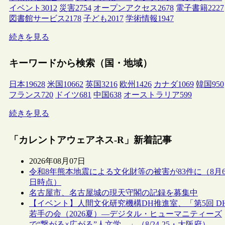
イベント
3012
災害
2754
オープンアクセス
2678
電子書籍
2227
図書館サービス
2178
子ども
2017
学術情報
1947
続きを見る
キーワードから検索（国・地域）
日本
19628
米国
10662
英国
3216
欧州
1426
カナダ
1069
韓国
950
フランス
720
ドイツ
681
中国
638
オーストラリア
599
続きを見る
「カレントアウェアネス-R」新着記事
2026年08月07日
令和8年熊本地震による文化財等の被害が83件に（8月
日時点）
名古屋市、名古屋城の現天守閣の記録を募集中
【イベント】人間文化研究機構DH推進室、「第5回 D
若手の会（2026夏）―デジタル・ヒューマニティーズ
で“繋がる×広がる”人文学―」（8/24-25・大阪府）