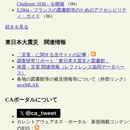
Challenge 2030」を開催
（90）
E2904 – フランスの図書館等のためのアクセシビリテ
ィ・ガイド
（86）
続きを見る
東日本大震災 関連情報
「災害」に関する当サイトの記事
：
調査研究リポート「東日本大震災と図書館」
地震・災害 関連情報（レファレンス協同データベー
ス）
各地の図書館等の被災情報等について（外部リンク）
saveMLAK
CAポータルについて
カレントアウェアネス・ポータル 新規掲載コンテン
のRSS：