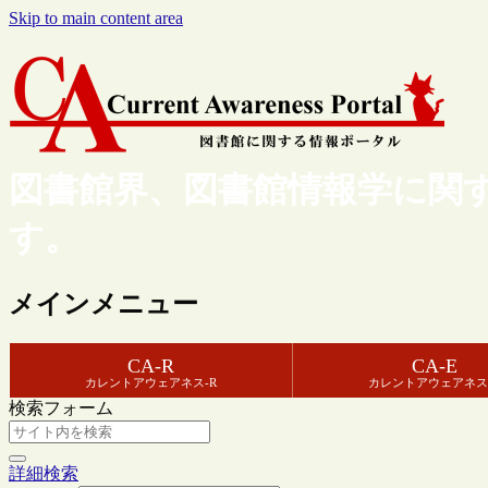
Skip to main content area
図書館界、図書館情報学に関
す。
メインメニュー
CA-R
CA-E
カレントアウェアネス-R
カレントアウェアネス
検索フォーム
詳細検索