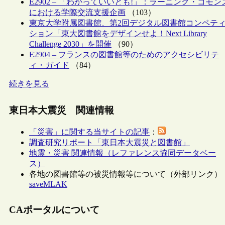
E2902 – 「わかっていいとも!」：ラーニング・コモン
における学際交流支援企画
（103）
東京大学附属図書館、第2回デジタル図書館コンペテ
ション「東大図書館をデザインせよ！Next Library
Challenge 2030」を開催
（90）
E2904 – フランスの図書館等のためのアクセシビリテ
ィ・ガイド
（84）
続きを見る
東日本大震災 関連情報
「災害」に関する当サイトの記事
：
調査研究リポート「東日本大震災と図書館」
地震・災害 関連情報（レファレンス協同データベー
ス）
各地の図書館等の被災情報等について（外部リンク）
saveMLAK
CAポータルについて