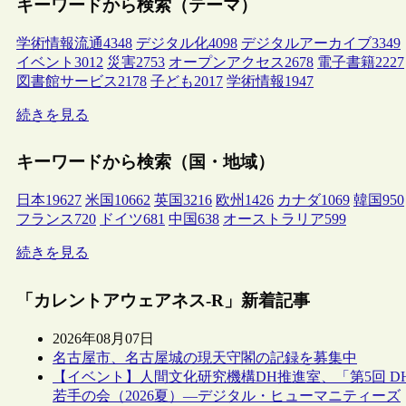
キーワードから検索（テーマ）
学術情報流通
4348
デジタル化
4098
デジタルアーカイブ
3349
イベント
3012
災害
2753
オープンアクセス
2678
電子書籍
2227
図書館サービス
2178
子ども
2017
学術情報
1947
続きを見る
キーワードから検索（国・地域）
日本
19627
米国
10662
英国
3216
欧州
1426
カナダ
1069
韓国
950
フランス
720
ドイツ
681
中国
638
オーストラリア
599
続きを見る
「カレントアウェアネス-R」新着記事
2026年08月07日
名古屋市、名古屋城の現天守閣の記録を募集中
【イベント】人間文化研究機構DH推進室、「第5回 D
若手の会（2026夏）―デジタル・ヒューマニティーズ