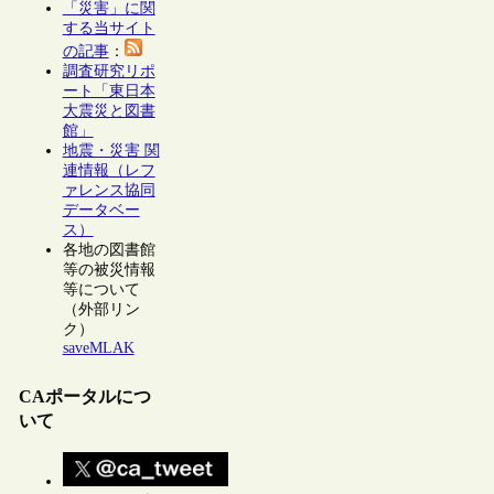
「災害」に関
する当サイト
の記事
：
調査研究リポ
ート「東日本
大震災と図書
館」
地震・災害 関
連情報（レフ
ァレンス協同
データベー
ス）
各地の図書館
等の被災情報
等について
（外部リン
ク）
saveMLAK
CAポータルにつ
いて