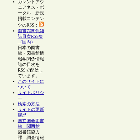
カレントアウ
ェアネス・ポ
ータル 新規
掲載コンテン
ツのRSS：
図書館関係雑
誌目次RSS集
（国内）
日本の図書
館・図書館情
報学関係情報
誌の目次を
RSSで配信し
ています。
このサイトに
ついて
サイトポリシ
ー
検索の方法
サイトの更新
履歴
国立国会図書
館 関西館
図書館協力
課 調査情報