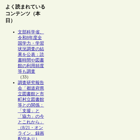
よく読まれている
コンテンツ（本
日）
文部科学省、
令和8年度全
国学力・学習
状況調査の結
果を公表：読
書時間や図書
館の利用頻度
等も調査
（33）
調査研究報告
会「都道府県
立図書館と市
町村立図書館
等との関係：
「支援」と
「協力」の今
とこれから」
（8/21・オン
ライン、録画
配信あり）