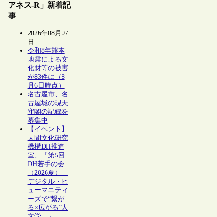
アネス-R」新着記
事
2026年08月07
日
令和8年熊本
地震による文
化財等の被害
が83件に（8
月6日時点）
名古屋市、名
古屋城の現天
守閣の記録を
募集中
【イベント】
人間文化研究
機構DH推進
室、「第5回
DH若手の会
（2026夏）―
デジタル・ヒ
ューマニティ
ーズで“繋が
る×広がる”人
文学―」