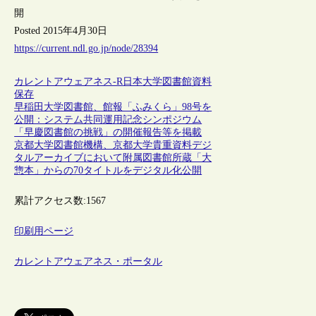
開
Posted 2015年4月30日
https://current.ndl.go.jp/node/28394
カレントアウェアネス-R
日本
大学図書館
資料
保存
早稲田大学図書館、館報「ふみくら」98号を
公開：システム共同運用記念シンポジウム
「早慶図書館の挑戦」の開催報告等を掲載
京都大学図書館機構、京都大学貴重資料デジ
タルアーカイブにおいて附属図書館所蔵「大
惣本」からの70タイトルをデジタル化公開
累計アクセス数:
1567
印刷用ページ
カレントアウェアネス・ポータル