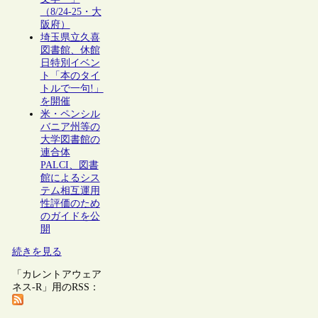
（8/24-25・大
阪府）
埼玉県立久喜
図書館、休館
日特別イベン
ト「本のタイ
トルで一句!」
を開催
米・ペンシル
バニア州等の
大学図書館の
連合体
PALCI、図書
館によるシス
テム相互運用
性評価のため
のガイドを公
開
続きを見る
「カレントアウェア
ネス-R」用のRSS：