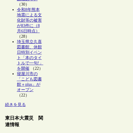
（30）
令和8年熊本
地震による文
化財等の被害
が83件に（8
月6日時点）
（28）
埼玉県立久喜
図書館、休館
日特別イベン
ト「本のタイ
トルで一句!」
を開催
（22）
寝屋川市の
「こども図書
館＋plus」が
オープン
（22）
続きを見る
東日本大震災 関
連情報