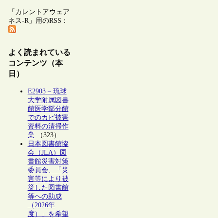
「カレントアウェア
ネス-R」用のRSS：
よく読まれている
コンテンツ（本
日）
E2903 – 琉球
大学附属図書
館医学部分館
でのカビ被害
資料の清掃作
業
（323）
日本図書館協
会（JLA）図
書館災害対策
委員会、「災
害等により被
災した図書館
等への助成
（2026年
度）」を希望