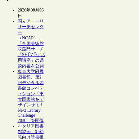
2026年08月06
日
国立アートリ
サーチセンタ
ー
（NCAR）、
「全国美術館
収蔵品サーチ
「SHŪZŌ」活
用講座」の鼎
談内容を公開
東京大学附属
図書館、第2
回デジタル図
書館コンペテ
ィション「東
大図書館をデ
ザインせよ！
Next Library
Challenge
2030」を開催
イタリア図書
館協会、乳幼
児向け読書推