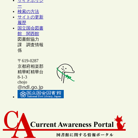
サイトポリシ
ー
検索の方法
サイトの更新
履歴
国立国会図書
館 関西館
図書館協力
課 調査情報
係
〒619-0287
京都府相楽郡
精華町精華台
8-1-3
chojo