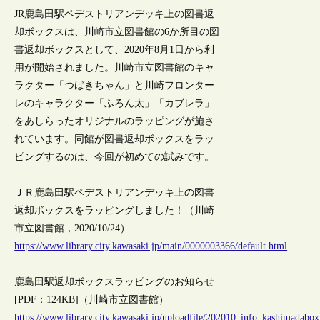
JR鹿島田駅ペデストリアンデッキ上の図書返
却ボックスは、川崎市立図書館の6か所目の図
書返却ボックスとして、2020年8月1日から利
用が開始されました。川崎市立図書館のキャ
ラクター「つばきちゃん」と川崎フロンター
レのキャラクター「ふろん太」「カブレラ」
をあしらったオリジナルのラッピングが施さ
れています。同館が図書返却ボックスをラッ
ピングするのは、今回が初めての試みです。
ＪＲ鹿島田駅ペデストリアンデッキ上の図書
返却ボックスをラッピングしました！（川崎
市立図書館，2020/10/24）
https://www.library.city.kawasaki.jp/main/0000003366/default.html
鹿島田駅返却ボックスラッピングのお知らせ
[PDF：124KB]（川崎市立図書館）
https://www.library.city.kawasaki.jp/uploadfile/202010_info_kashimadabox