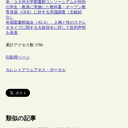
米・ユタ州大学図書館コンソーシアムが州内
の学生・教員に実施した教科書・オープン教
育資源（OER）に対する意識調査（文献紹
介）
米国図書館協会（ALA）、人種と性のステレ
オタイプに関する大統領令に対して批判声明
を発表
累計アクセス数:
3786
印刷用ページ
カレントアウェアネス・ポータル
類似の記事