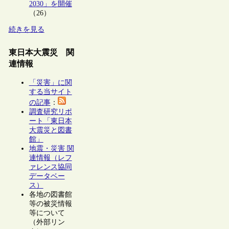
2030」を開催
（26）
続きを見る
東日本大震災 関
連情報
「災害」に関
する当サイト
の記事
：
調査研究リポ
ート「東日本
大震災と図書
館」
地震・災害 関
連情報（レフ
ァレンス協同
データベー
ス）
各地の図書館
等の被災情報
等について
（外部リン