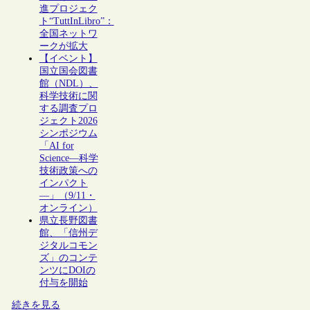
進プロジェク
ト“TuttInLibro”：
全国ネットワ
ークが拡大
【イベント】
国立国会図書
館（NDL）、
科学技術に関
する調査プロ
ジェクト2026
シンポジウム
「AI for
Science―科学
技術政策への
インパクト
―」（9/11・
オンライン）
県立長野図書
館、「信州デ
ジタルコモン
ズ」のコンテ
ンツにDOIの
付与を開始
続きを見る