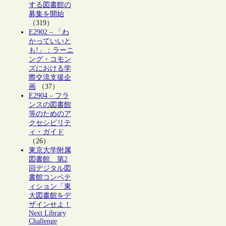
する図書館の
募集を開始
（319）
E2902 – 「わ
かっていいと
も!」：ラーニ
ング・コモン
ズにおける学
際交流支援企
画
（37）
E2904 – フラ
ンスの図書館
等のためのア
クセシビリテ
ィ・ガイド
（26）
東京大学附属
図書館、第2
回デジタル図
書館コンペテ
ィション「東
大図書館をデ
ザインせよ！
Next Library
Challenge